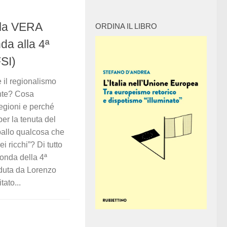
 la VERA
ORDINA IL LIBRO
da alla 4ª
SI)
il regionalismo
nte? Cosa
egioni e perché
per la tenuta del
ballo qualcosa che
ei ricchi”? Di tutto
tonda della 4ª
duta da Lorenzo
ato...