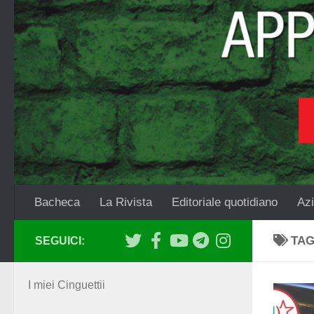
Salta al contenuto
Bacheca
La Rivista
Editoriale quotidiano
Azi
TA
SEGUICI:
I miei Cinguettii