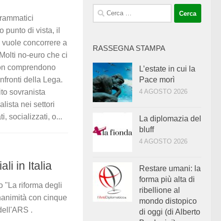
Ricerca
grammatici
per:
 punto di vista, il
e vuole concorrere a
RASSEGNA STAMPA
 Molti no-euro che ci
 non comprendono
L’estate in cui la
fronti della Lega.
Pace morì
tito sovranista
4 AGOSTO 2026
lista nei settori
, socializzati, o...
La diplomazia del
bluff
4 AGOSTO 2026
ali in Italia
Restare umani: la
forma più alta di
 "La riforma degli
ribellione al
l'unanimità con cinque
mondo distopico
dell'ARS .
di oggi (di Alberto