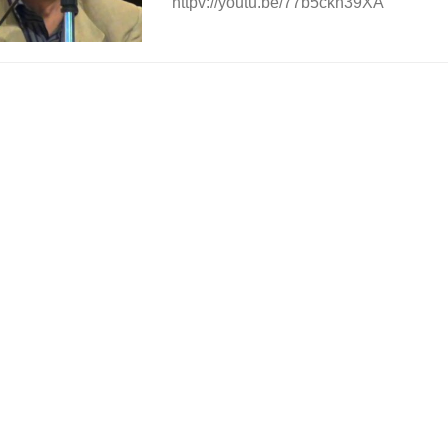
httpv://youtu.be/77b5ckh39XA