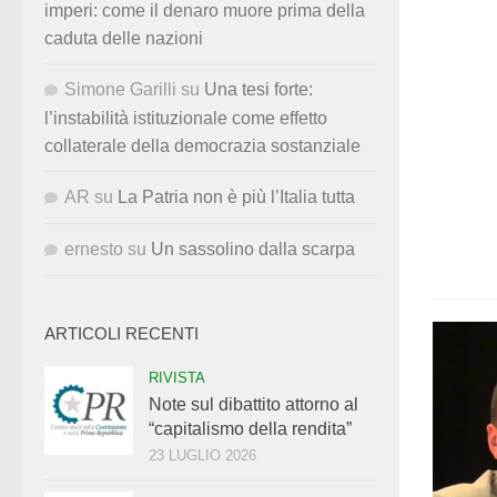
imperi: come il denaro muore prima della
caduta delle nazioni
Simone Garilli
su
Una tesi forte:
l’instabilità istituzionale come effetto
collaterale della democrazia sostanziale
AR
su
La Patria non è più l’Italia tutta
ernesto
su
Un sassolino dalla scarpa
ARTICOLI RECENTI
RIVISTA
Note sul dibattito attorno al
“capitalismo della rendita”
23 LUGLIO 2026