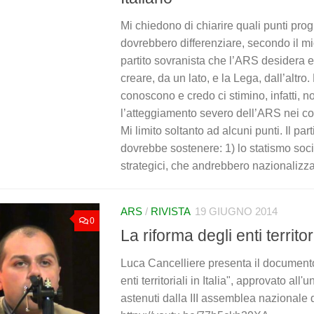
Mi chiedono di chiarire quali punti pro
dovrebbero differenziare, secondo il mio
partito sovranista che l’ARS desidera 
creare, da un lato, e la Lega, dall’altro.
conoscono e credo ci stimino, infatti,
l’atteggiamento severo dell’ARS nei con
Mi limito soltanto ad alcuni punti. Il par
dovrebbe sostenere: 1) lo statismo socia
strategici, che andrebbero nazionalizzati
ARS
/
RIVISTA
19 GIUGNO 2014
0
La riforma degli enti territori
Luca Cancelliere presenta il documento
enti territoriali in Italia", approvato al
astenuti dalla III assemblea nazionale 