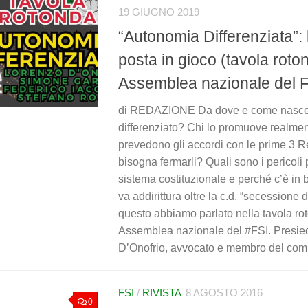
19 GIUGNO 2019
“Autonomia Differenziata”:
posta in gioco (tavola roton
Assemblea nazionale del F
di REDAZIONE Da dove e come nasce 
differenziato? Chi lo promuove realme
prevedono gli accordi con le prime 3 R
bisogna fermarli? Quali sono i pericoli 
sistema costituzionale e perché c’è in 
va addirittura oltre la c.d. “secessione d
questo abbiamo parlato nella tavola ro
Assemblea nazionale del #FSI. Presie
D’Onofrio, avvocato e membro del comit
FSI
/
RIVISTA
8 AGOSTO 2016
0