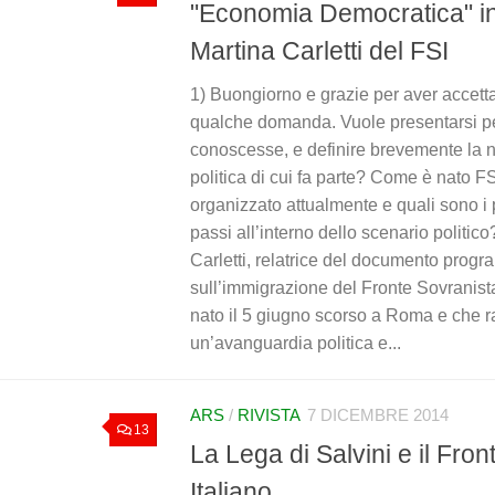
"Economia Democratica" in
Martina Carletti del FSI
1) Buongiorno e grazie per aver accetta
qualche domanda. Vuole presentarsi pe
conoscesse, e definire brevemente la 
politica di cui fa parte? Come è nato F
organizzato attualmente e quali sono i 
passi all’interno dello scenario politic
Carletti, relatrice del documento prog
sull’immigrazione del Fronte Sovranista 
nato il 5 giugno scorso a Roma e che 
un’avanguardia politica e...
ARS
/
RIVISTA
7 DICEMBRE 2014
13
La Lega di Salvini e il Fro
Italiano