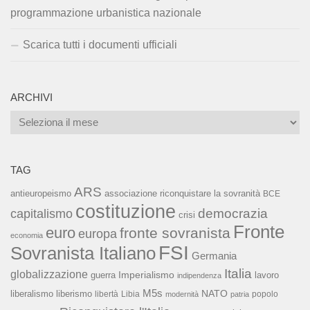
programmazione urbanistica nazionale
Scarica tutti i documenti ufficiali
ARCHIVI
Archivi
TAG
ARS
associazione riconquistare la sovranità
antieuropeismo
BCE
costituzione
capitalismo
democrazia
crisi
Fronte
euro
fronte sovranista
europa
economia
FSI
Sovranista Italiano
Germania
Italia
globalizzazione
Imperialismo
lavoro
guerra
indipendenza
M5s
NATO
liberalismo
liberismo
libertà
Libia
popolo
modernità
patria