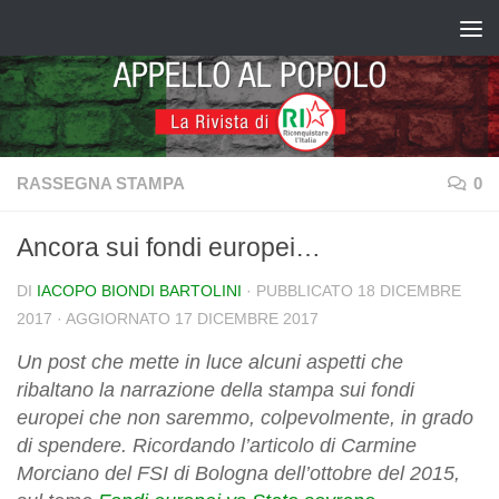
Salta al contenuto
RASSEGNA STAMPA
0
Ancora sui fondi europei…
DI
IACOPO BIONDI BARTOLINI
· PUBBLICATO
18 DICEMBRE
2017
· AGGIORNATO
17 DICEMBRE 2017
Un post che mette in luce alcuni aspetti che
ribaltano la narrazione della stampa sui fondi
europei che non saremmo, colpevolmente, in grado
di spendere. Ricordando l’articolo di Carmine
Morciano del FSI di Bologna dell’ottobre del 2015,