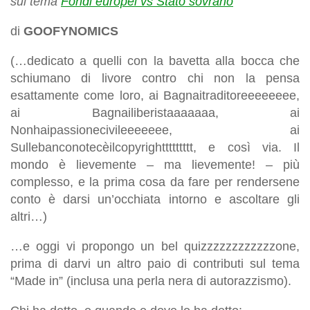
sul tema
Fondi europei vs Stato sovrano
di
GOOFYNOMICS
(…
dedicato a quelli con la bavetta alla bocca che
schiumano di livore contro chi non la pensa
esattamente come loro, ai Bagnaitraditoreeeeeeee,
ai Bagnailiberistaaaaaaa, ai
Nonhaipassionecivileeeeeee, ai
Sullebanconotecèilcopyrighttttttttt, e così via. Il
mondo è lievemente – ma lievemente! – più
complesso, e la prima cosa da fare per rendersene
conto è darsi un’occhiata intorno e ascoltare gli
altri
…)
…e oggi vi propongo un bel quizzzzzzzzzzzzone,
prima di darvi un altro paio di contributi sul tema
“Made in” (inclusa una perla nera di autorazzismo).