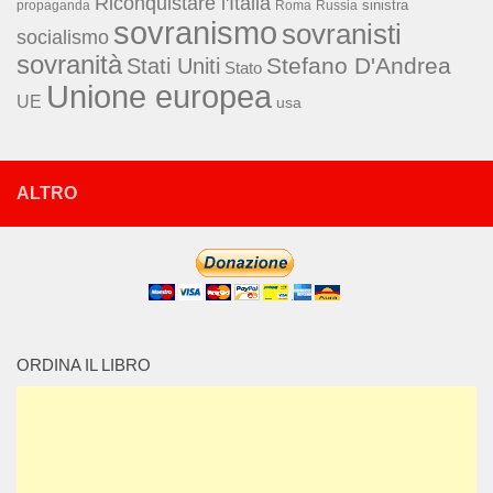
Riconquistare l'Italia
sinistra
propaganda
Roma
Russia
sovranismo
sovranisti
socialismo
sovranità
Stefano D'Andrea
Stati Uniti
Stato
Unione europea
UE
usa
ALTRO
ORDINA IL LIBRO