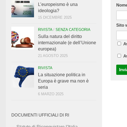
L’europeismo è una
Nom
ideologia?
15 DICEMBRE 2025
Sito
RIVISTA
/
SENZA CATEGORIA
Sulla natura del diritto
internazionale (e dell’Unione
A
europea)
21 AGOSTO 2025
A
RIVISTA
La situazione politica in
Europa è grave ma non è
seria
6 MARZO 2025
DOCUMENTI UFFICIALI DI RI
Statuto di Riconquistare l’Italia