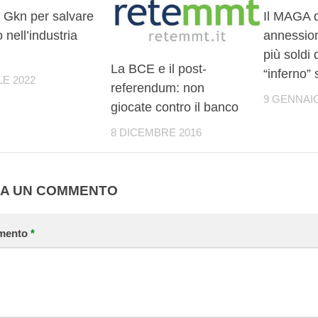
o Gkn per salvare
Il MAGA 
o nell’industria
annessioni
più soldi 
La BCE e il post-
“inferno”
LE 2022
referendum: non
9 GENNAIO
giocate contro il banco
8 DICEMBRE 2016
IA UN COMMENTO
mento
*