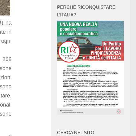
PERCHÉ RICONQUISTARE
L’ITALIA?
R) ha
te in
ogni
e 268
rsone
zioni
 sono
tare,
onali
rsone
CERCA NEL SITO