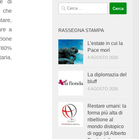
le di
Ricerca
o che
per:
tare,
are a
RASSEGNA STAMPA
ione
L’estate in cui la
l’80%
Pace morì
aria,
4 AGOSTO 2026
La diplomazia del
bluff
4 AGOSTO 2026
Restare umani: la
forma più alta di
ribellione al
mondo distopico
di oggi (di Alberto