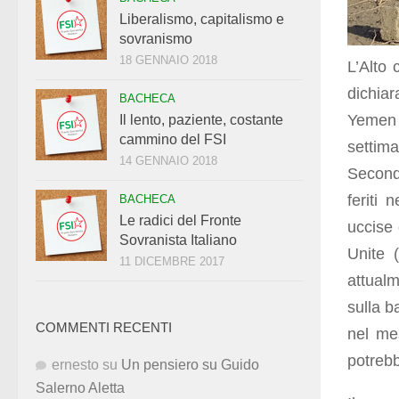
Liberalismo, capitalismo e
sovranismo
18 GENNAIO 2018
L’Alto 
dichiar
BACHECA
Yemen
Il lento, paziente, costante
cammino del FSI
settim
14 GENNAIO 2018
Second
feriti 
BACHECA
Le radici del Fronte
uccise 
Sovranista Italiano
Unite 
11 DICEMBRE 2017
attual
sulla b
COMMENTI RECENTI
nel me
potrebb
ernesto
su
Un pensiero su Guido
Salerno Aletta