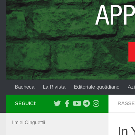
Salta al contenuto
Bacheca
La Rivista
Editoriale quotidiano
Azi
RASSE
SEGUICI:
I miei Cinguettii
In