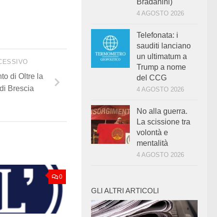
Bradanini)
4 AGOSTO 2026
Telefonata: i
sauditi lanciano
un ultimatum a
CESSIVO
Trump a nome
to di Oltre la
del CCG
 di Brescia
4 AGOSTO 2026
No alla guerra.
La scissione tra
volontà e
mentalità
4 AGOSTO 2026
0
GLI ALTRI ARTICOLI