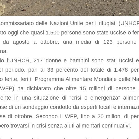
commissariato delle Nazioni Unite per i rifugiati (UNHC
ato oggi che quasi 1.500 persone sono state uccise o feri
 da agosto a ottobre, una media di 123 persone 
ana.
o l’UNHCR, 217 donne e bambini sono stati uccisi 
nel periodo, pari al 33 percento del totale di 1.478 pe
o ferite. Ieri il Programma Alimentare Mondiale delle Na
(WFP) ha dichiarato che oltre 15 milioni di persone
mente in una situazione di “crisi o emergenza” alimen
ase di un sondaggio condotto da esperti locali e internazi
se di ottobre. Secondo il WFP, fino a 20 milioni di pe
ero trovarsi in crisi senza aiuti alimentari continuativi.