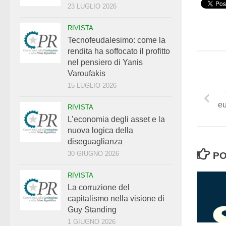
23 LUGLIO 2026
RIVISTA
Tecnofeudalesimo: come la
rendita ha soffocato il profitto
nel pensiero di Yanis
Varoufakis
15 LUGLIO 2026
e
RIVISTA
L’economia degli asset e la
nuova logica della
diseguaglianza
30 GIUGNO 2026
PO
RIVISTA
La corruzione del
capitalismo nella visione di
Guy Standing
1 GIUGNO 2026