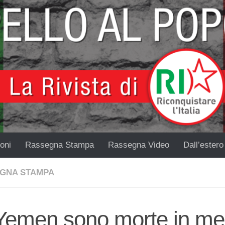
oni
Rassegna Stampa
Rassegna Video
Dall’estero
GNA STAMPA
 Yemen sono morte in me