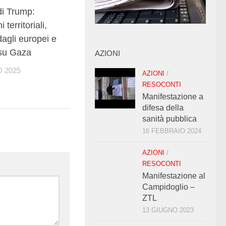
di Trump:
 territoriali,
dagli europei e
 su Gaza
AZIONI
 2025
AZIONI
/
RESOCONTI
Manifestazione a
difesa della
sanità pubblica
16 FEBBRAIO 2024
AZIONI
/
RESOCONTI
Manifestazione al
Campidoglio –
ZTL
13 GIUGNO 2023