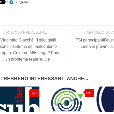
Telegram
ARTICOLO PRECEDENTE
ARTICOLO SUC
Vladimiro Giacché: “I gilet gialli
FSI partecipa all’even
sono il sintomo del malcontento
Linea in provincia
uropeo. Governo M5s-Lega? Pone
un problema reale su Ue”
TREBBERO INTERESSARTI ANCHE...
0
0