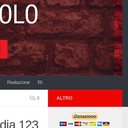
Redazione
RI
0
ALTRO
dia 123