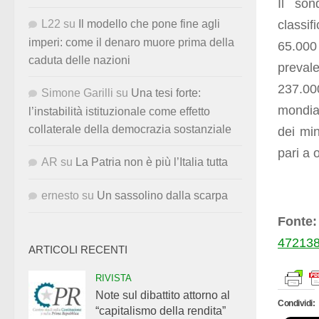
Il son
classi
L22
su
Il modello che pone fine agli
imperi: come il denaro muore prima della
65.000
caduta delle nazioni
preval
237.00
Simone Garilli
su
Una tesi forte:
mondia
l’instabilità istituzionale come effetto
collaterale della democrazia sostanziale
dei min
pari a 
AR
su
La Patria non è più l’Italia tutta
ernesto
su
Un sassolino dalla scarpa
Fonte:
472138
ARTICOLI RECENTI
RIVISTA
Note sul dibattito attorno al
Condividi:
“capitalismo della rendita”