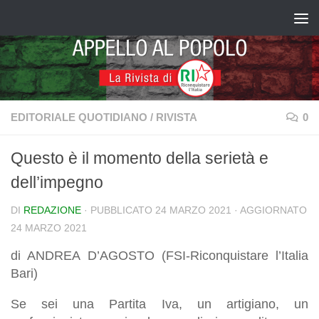
Salta al contenuto
EDITORIALE QUOTIDIANO
/
RIVISTA
0
Questo è il momento della serietà e
dell’impegno
DI
REDAZIONE
· PUBBLICATO
24 MARZO 2021
· AGGIORNATO
24 MARZO 2021
di ANDREA D’AGOSTO (FSI-Riconquistare l’Italia
Bari)
Se sei una Partita Iva, un artigiano, un