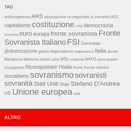
TAG
ARS
associazione riconquistare la sovranità
antieuropeismo
BCE
costituzione
capitalismo
democrazia
crisi
Fronte
euro
fronte sovranista
europa
economia
FSI
Sovranista Italiano
Germania
Italia
globalizzazione
Imperialismo
lavoro
guerra
indipendenza
M5s
NATO
liberalismo
liberismo
libertà
Libia
popolo
modernità
patria
Riconquistare l'Italia
sinistra
propaganda
Roma
Russia
sovranismo
sovranisti
socialismo
sovranità
Stefano D'Andrea
Stati Uniti
Stato
Unione europea
UE
usa
ALTRO