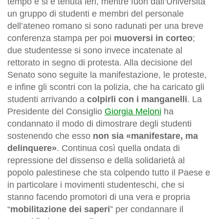
tempo e si è tenuta ieri, mentre fuori dall’Università
un gruppo di studenti e membri del personale
dell’ateneo romano si sono radunati per una breve
conferenza stampa per poi
muoversi in corteo
;
due studentesse si sono invece incatenate al
rettorato in segno di protesta. Alla decisione del
Senato sono seguite la manifestazione, le proteste,
e infine gli scontri con la polizia, che ha caricato gli
studenti arrivando a
colpirli con i manganelli
. La
Presidente del Consiglio
Giorgia Meloni
ha
condannato il modo di dimostrare degli studenti
sostenendo che esso
non sia «manifestare, ma
delinquere»
. Continua così quella ondata di
repressione del dissenso e della solidarietà al
popolo palestinese che sta colpendo tutto il Paese e
in particolare i movimenti studenteschi, che si
stanno facendo promotori di una vera e propria
“
mobilitazione dei saperi
” per condannare il