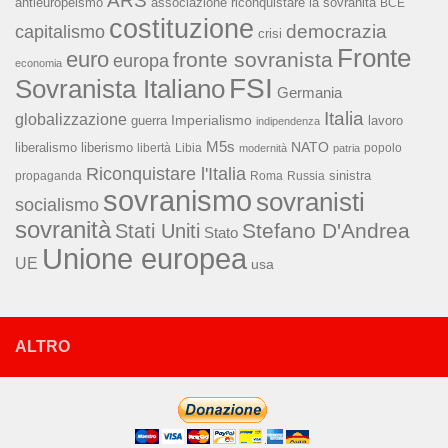
ARS
associazione riconquistare la sovranità
antieuropeismo
BCE
costituzione
capitalismo
democrazia
crisi
Fronte
euro
fronte sovranista
europa
economia
FSI
Sovranista Italiano
Germania
Italia
globalizzazione
Imperialismo
lavoro
guerra
indipendenza
M5s
NATO
liberalismo
liberismo
libertà
Libia
popolo
modernità
patria
Riconquistare l'Italia
sinistra
propaganda
Roma
Russia
sovranismo
sovranisti
socialismo
sovranità
Stefano D'Andrea
Stati Uniti
Stato
Unione europea
UE
usa
ALTRO