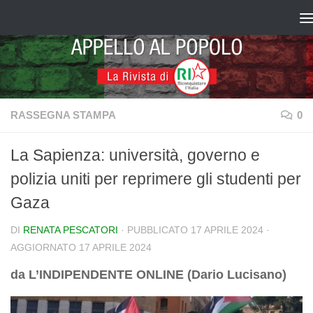
Salta al contenuto
RASSEGNA STAMPA
0
La Sapienza: università, governo e
polizia uniti per reprimere gli studenti per
Gaza
DI
RENATA PESCATORI
· PUBBLICATO
17 APRILE 2024
·
AGGIORNATO
17 APRILE 2024
da L’INDIPENDENTE ONLINE (Dario Lucisano)