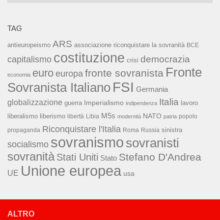
TAG
ARS
associazione riconquistare la sovranità
antieuropeismo
BCE
costituzione
capitalismo
democrazia
crisi
Fronte
euro
fronte sovranista
europa
economia
FSI
Sovranista Italiano
Germania
Italia
globalizzazione
Imperialismo
lavoro
guerra
indipendenza
M5s
NATO
liberalismo
liberismo
libertà
Libia
popolo
modernità
patria
Riconquistare l'Italia
sinistra
propaganda
Roma
Russia
sovranismo
sovranisti
socialismo
sovranità
Stefano D'Andrea
Stati Uniti
Stato
Unione europea
UE
usa
ALTRO