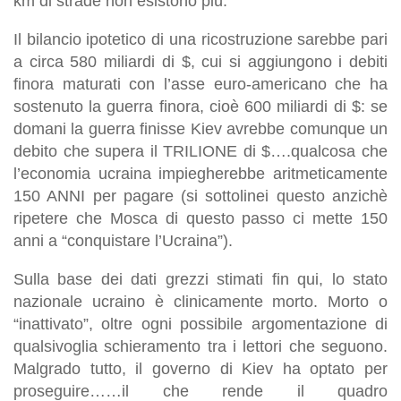
km di strade non esistono più.
Il bilancio ipotetico di una ricostruzione sarebbe pari
a circa 580 miliardi di $, cui si aggiungono i debiti
finora maturati con l’asse euro-americano che ha
sostenuto la guerra finora, cioè 600 miliardi di $: se
domani la guerra finisse Kiev avrebbe comunque un
debito che supera il TRILIONE di $….qualcosa che
l’economia ucraina impiegherebbe aritmeticamente
150 ANNI per pagare (si sottolinei questo anzichè
ripetere che Mosca di questo passo ci mette 150
anni a “conquistare l’Ucraina”).
Sulla base dei dati grezzi stimati fin qui, lo stato
nazionale ucraino è clinicamente morto. Morto o
“inattivato”, oltre ogni possibile argomentazione di
qualsivoglia schieramento tra i lettori che seguono.
Malgrado tutto, il governo di Kiev ha optato per
proseguire……il che rende il quadro