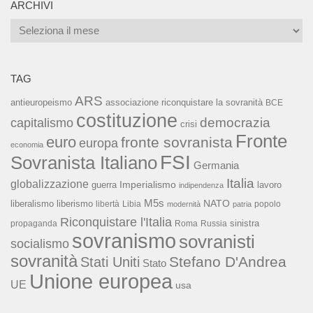
ARCHIVI
Archivi
TAG
ARS
associazione riconquistare la sovranità
antieuropeismo
BCE
costituzione
capitalismo
democrazia
crisi
Fronte
euro
fronte sovranista
europa
economia
FSI
Sovranista Italiano
Germania
Italia
globalizzazione
Imperialismo
lavoro
guerra
indipendenza
M5s
NATO
liberalismo
liberismo
libertà
Libia
popolo
modernità
patria
Riconquistare l'Italia
sinistra
propaganda
Roma
Russia
sovranismo
sovranisti
socialismo
sovranità
Stefano D'Andrea
Stati Uniti
Stato
Unione europea
UE
usa