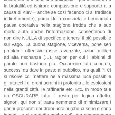
la brutalità ed ispirare compassione e supporto alla
causa di Kiev – anche se così facendo ci si tradisce
indirettamente), prima della consueta e beneamata
pausa operativa nella stagione fredda che a suo
modo aiuta anche l’informazione, consentendo di
non dire NULLA di specifico e tenersi il più possibile
sul vago. La buona stagione, viceversa, pone seri
problemi: offensive russe, avanzate, azioni militari
ad alta risonanza (…), ragion per cui i labirinti di
parole non bastano più. Occorrono fatti concreti,
successi da dare in pasto al pubblico, ma quali ?! Ci
si risolve col mettere nella massima luce possibile
gli attacchi di droni ucraini in profonità…le esplosioni
nella grandi città, le raffinerie etc. Etc. In modo tale
da OSCURARE tutto il resto per logico effetto:
signori, qui non si tratta nemmeno di minimizzare i
danni procurati dai droni ucraini (che ci sono e sono
ingenti, lo si ammette anche qui), ma comprendere