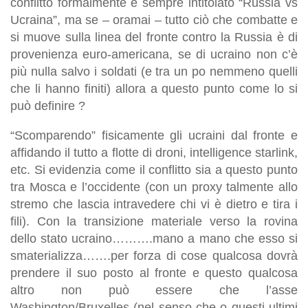
conflitto formalmente è sempre intitolato “Russia vs
Ucraina”, ma se – oramai – tutto ciò che combatte e
si muove sulla linea del fronte contro la Russia è di
provenienza euro-americana, se di ucraino non c’è
più nulla salvo i soldati (e tra un po nemmeno quelli
che li hanno finiti) allora a questo punto come lo si
può definire ?
“Scomparendo” fisicamente gli ucraini dal fronte e
affidando il tutto a flotte di droni, intelligence starlink,
etc. Si evidenzia come il conflitto sia a questo punto
tra Mosca e l’occidente (con un proxy talmente allo
stremo che lascia intravedere chi vi è dietro e tira i
fili). Con la transizione materiale verso la rovina
dello stato ucraino……….mano a mano che esso si
smaterializza…….per forza di cose qualcosa dovrà
prendere il suo posto al fronte e questo qualcosa
altro non può essere che l’asse
Washington/Bruxelles (nel senso che o questi ultimi