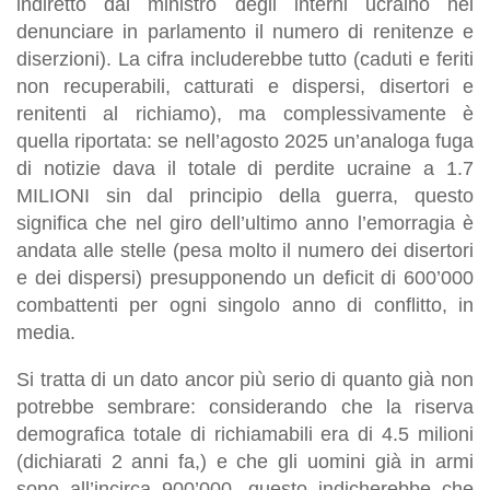
indiretto dal ministro degli interni ucraino nel
denunciare in parlamento il numero di renitenze e
diserzioni). La cifra includerebbe tutto (caduti e feriti
non recuperabili, catturati e dispersi, disertori e
renitenti al richiamo), ma complessivamente è
quella riportata: se nell’agosto 2025 un’analoga fuga
di notizie dava il totale di perdite ucraine a 1.7
MILIONI sin dal principio della guerra, questo
significa che nel giro dell’ultimo anno l’emorragia è
andata alle stelle (pesa molto il numero dei disertori
e dei dispersi) presupponendo un deficit di 600’000
combattenti per ogni singolo anno di conflitto, in
media.
Si tratta di un dato ancor più serio di quanto già non
potrebbe sembrare: considerando che la riserva
demografica totale di richiamabili era di 4.5 milioni
(dichiarati 2 anni fa,) e che gli uomini già in armi
sono all’incirca 900’000, questo indicherebbe che