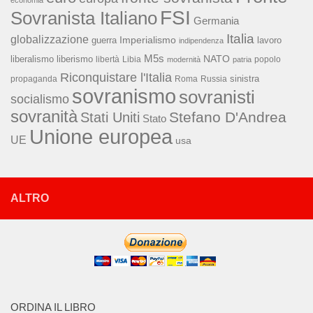
FSI
Sovranista Italiano
Germania
Italia
globalizzazione
Imperialismo
lavoro
guerra
indipendenza
M5s
NATO
liberalismo
liberismo
libertà
Libia
popolo
modernità
patria
Riconquistare l'Italia
sinistra
propaganda
Roma
Russia
sovranismo
sovranisti
socialismo
sovranità
Stefano D'Andrea
Stati Uniti
Stato
Unione europea
UE
usa
ALTRO
ORDINA IL LIBRO