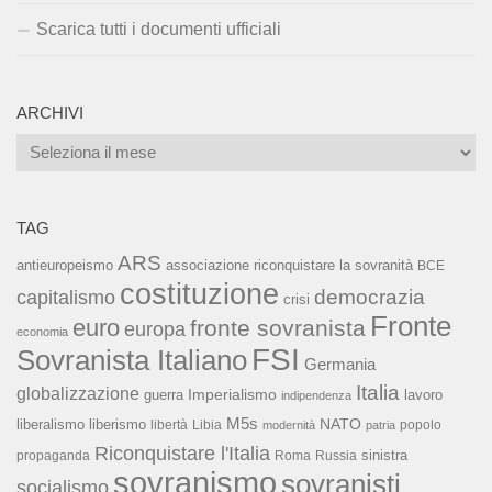
Scarica tutti i documenti ufficiali
ARCHIVI
Archivi
TAG
ARS
associazione riconquistare la sovranità
antieuropeismo
BCE
costituzione
capitalismo
democrazia
crisi
Fronte
euro
fronte sovranista
europa
economia
FSI
Sovranista Italiano
Germania
Italia
globalizzazione
Imperialismo
lavoro
guerra
indipendenza
M5s
NATO
liberalismo
liberismo
libertà
Libia
popolo
modernità
patria
Riconquistare l'Italia
sinistra
propaganda
Roma
Russia
sovranismo
sovranisti
socialismo