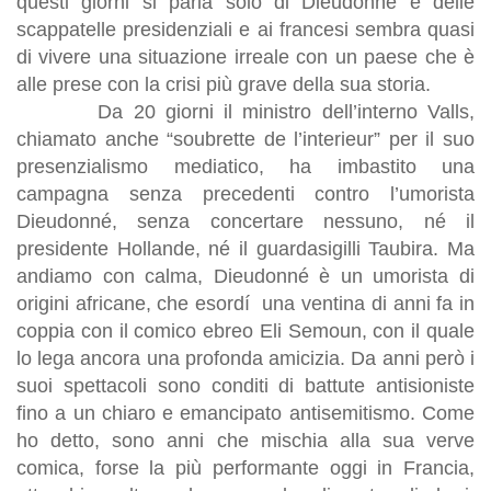
questi giorni si parla solo di Dieudonné e delle
scappatelle presidenziali e ai francesi sembra quasi
di vivere una situazione irreale con un paese che è
alle prese con la crisi più grave della sua storia.
Da 20 giorni il ministro dell’interno Valls,
chiamato anche “soubrette de l’interieur” per il suo
presenzialismo mediatico, ha imbastito una
campagna senza precedenti contro l’umorista
Dieudonné, senza concertare nessuno, né il
presidente Hollande, né il guardasigilli Taubira. Ma
andiamo con calma, Dieudonné è un umorista di
origini africane, che esordí una ventina di anni fa in
coppia con il comico ebreo Eli Semoun, con il quale
lo lega ancora una profonda amicizia. Da anni però i
suoi spettacoli sono conditi di battute antisioniste
fino a un chiaro e emancipato antisemitismo. Come
ho detto, sono anni che mischia alla sua verve
comica, forse la più performante oggi in Francia,