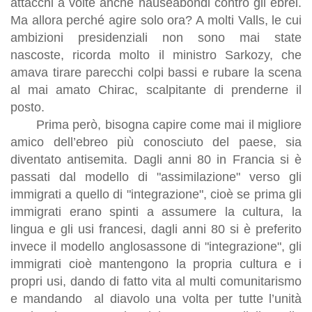
attacchi a volte anche nauseabondi contro gli ebrei.
Ma allora perché agire solo ora? A molti Valls, le cui
ambizioni presidenziali non sono mai state
nascoste, ricorda molto il ministro Sarkozy, che
amava tirare parecchi colpi bassi e rubare la scena
al mai amato Chirac, scalpitante di prenderne il
posto.
Prima però, bisogna capire come mai il migliore
amico dell’ebreo più conosciuto del paese, sia
diventato antisemita. Dagli anni 80 in Francia si è
passati dal modello di "assimilazione" verso gli
immigrati a quello di "integrazione", cioè se prima gli
immigrati erano spinti a assumere la cultura, la
lingua e gli usi francesi, dagli anni 80 si è preferito
invece il modello anglosassone di "integrazione", gli
immigrati cioè mantengono la propria cultura e i
propri usi, dando di fatto vita al multi comunitarismo
e mandando al diavolo una volta per tutte l’unità