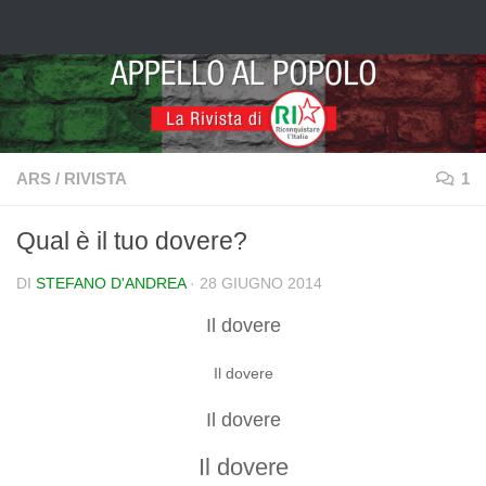
Salta al contenuto
ARS
/
RIVISTA
1
Qual è il tuo dovere?
DI
STEFANO D'ANDREA
·
28 GIUGNO 2014
Il dovere
Il dovere
Il dovere
Il dovere