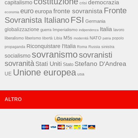
costituzione
capitalismo
democrazia
crisi
Fronte
euro
fronte sovranista
europa
economia
FSI
Sovranista Italiano
Germania
Italia
globalizzazione
Imperialismo
lavoro
guerra
indipendenza
M5s
NATO
liberalismo
liberismo
libertà
Libia
popolo
modernità
patria
Riconquistare l'Italia
sinistra
propaganda
Roma
Russia
sovranismo
sovranisti
socialismo
sovranità
Stefano D'Andrea
Stati Uniti
Stato
Unione europea
UE
usa
ALTRO