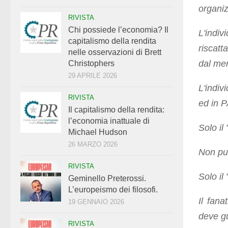
organiz
RIVISTA
Chi possiede l’economia? Il
L'indiv
capitalismo della rendita
riscatt
nelle osservazioni di Brett
dal mer
Christophers
29 APRILE 2026
L'ind
RIVISTA
ed in 
Il capitalismo della rendita:
l’economia inattuale di
Solo il
Michael Hudson
26 MARZO 2026
Non pu
RIVISTA
Solo il 
Geminello Preterossi.
L’europeismo dei filosofi.
Il fana
19 GENNAIO 2026
deve gu
RIVISTA