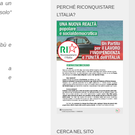
za un
PERCHÉ RICONQUISTARE
solo"
L’ITALIA?
ibù e
do a
o e
CERCA NEL SITO