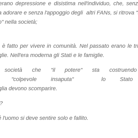
erano depressione e disistima nell'individuo, che, sen
a adorare e senza l'appoggio degli altri FANs, si ritrova "
to" nella società;
è fatto per vivere in comunità. Nel passato erano le tr
glie. Nell'era moderna gli Stati e le famiglie.
a società che "il potere" sta costruen
ra "colpevole insaputa" lo Stat
glia devono scomparire.
?
l'uomo si deve sentire solo e fallito.