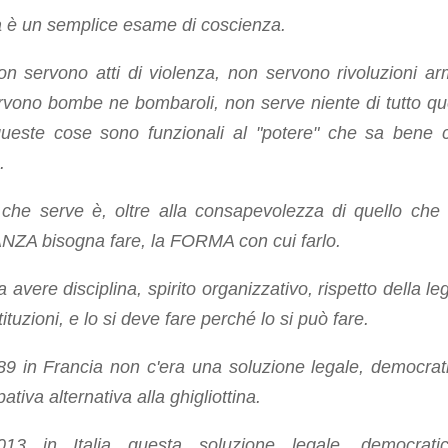
a è un semplice esame di coscienza.
n servono atti di violenza, non servono rivoluzioni ar
rvono bombe ne bombaroli, non serve niente di tutto qu
queste cose sono funzionali al "potere" che sa bene
.
 che serve è, oltre alla consapevolezza di quello che 
ZA bisogna fare, la FORMA con cui farlo.
 avere disciplina, spirito organizzativo, rispetto della le
stituzioni, e lo si deve fare perché lo si può fare.
89 in Francia non c'era una soluzione legale, democrat
pativa alternativa alla ghigliottina.
13 in Italia questa soluzione legale, democrati