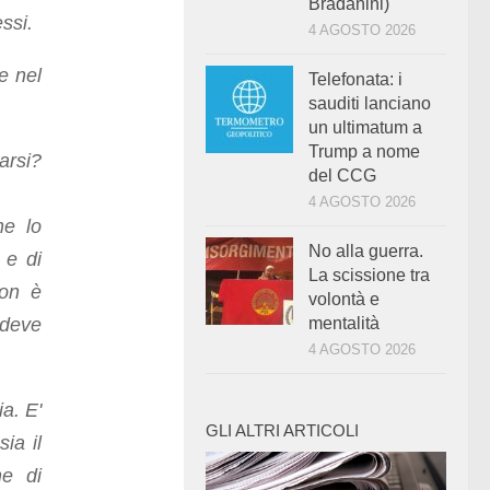
Bradanini)
ssi.
4 AGOSTO 2026
e nel
Telefonata: i
sauditi lanciano
un ultimatum a
Trump a nome
arsi?
del CCG
4 AGOSTO 2026
he lo
No alla guerra.
 e di
La scissione tra
non è
volontà e
 deve
mentalità
4 AGOSTO 2026
ia. E'
GLI ALTRI ARTICOLI
ia il
ne di