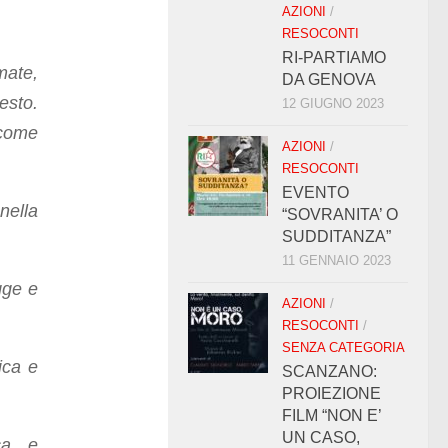
AZIONI
/
RESOCONTI
RI-PARTIAMO
mate,
DA GENOVA
esto.
12 GIUGNO 2023
 come
AZIONI
/
RESOCONTI
EVENTO
nella
“SOVRANITA’ O
SUDDITANZA”
11 GENNAIO 2023
gge e
AZIONI
/
RESOCONTI
/
SENZA CATEGORIA
ica e
SCANZANO:
PROIEZIONE
FILM “NON E’
UN CASO,
ca e