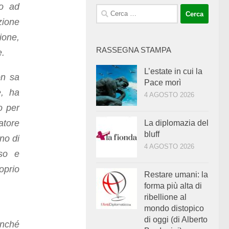
to ad
Ricerca
zione
per:
ione,
RASSEGNA STAMPA
e.
L’estate in cui la
on sa
Pace morì
e, ha
4 AGOSTO 2026
o per
atore
La diplomazia del
bluff
no di
4 AGOSTO 2026
so e
oprio
Restare umani: la
forma più alta di
ribellione al
mondo distopico
di oggi (di Alberto
inché