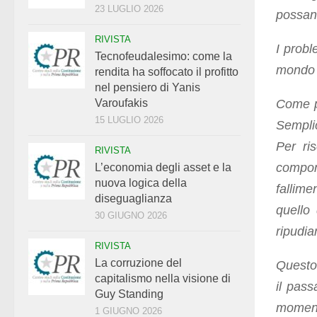
23 LUGLIO 2026
possan
RIVISTA
I probl
Tecnofeudalesimo: come la
mondo t
rendita ha soffocato il profitto
nel pensiero di Yanis
Come pu
Varoufakis
15 LUGLIO 2026
Sempli
Per ris
RIVISTA
compon
L’economia degli asset e la
nuova logica della
fallim
diseguaglianza
quello
30 GIUGNO 2026
ripudia
RIVISTA
La corruzione del
Questo
capitalismo nella visione di
il pas
Guy Standing
moment
1 GIUGNO 2026