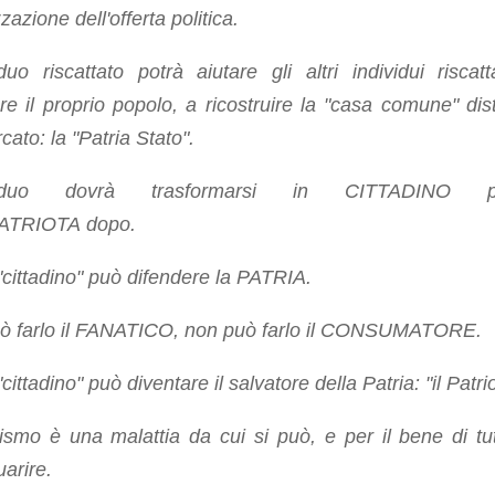
zazione dell'offerta politica.
iduo riscattato potrà aiutare gli altri individui riscatt
are il proprio popolo, a ricostruire la "casa comune" dist
cato: la "Patria Stato".
ividuo dovrà trasformarsi in CITTADINO p
PATRIOTA dopo.
 "cittadino" può difendere la PATRIA.
ò farlo il FANATICO, non può farlo il CONSUMATORE.
"cittadino" può diventare il salvatore della Patria: "il Patri
tismo è una malattia da cui si può, e per il bene di tutt
arire.