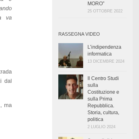
MORO”
uando
25 OTTOBRE 2022
da va
RASSEGNA VIDEO
L’indipendenza
informatica
13 DICEMBRE 2024
trada
Il Centro Studi
i dal
sulla
Costituzione e
sulla Prima
i, ma
Repubblica.
Storia, cultura,
politica
2 LUGLIO 2024