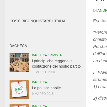
DI
ANDR
Esatta
COS'È RICONQUISTARE L'ITALIA
“
Perché
chiest
BACHECA
Perché
dell'Ido
BACHECA
/
RIVISTA
La risp
I principi che reggono la
costruzione del nostro partito
I FAN
15 APRILE 2020
strumen
BACHECA
1) crea
La politica nobile
9 MARZO 2018
2) distr
BACHECA