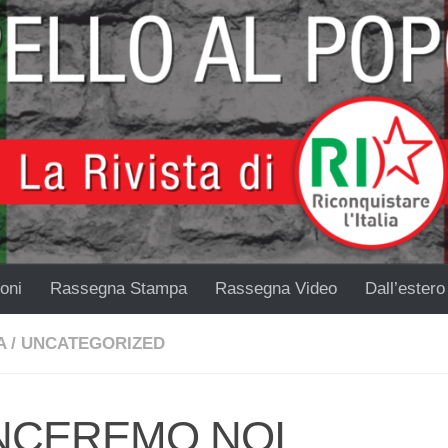
oni
Rassegna Stampa
Rassegna Video
Dall’estero
A
/
UNCATEGORIZED
NCEREMO NOI