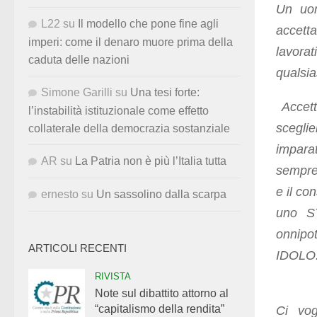
Un uom
L22
su
Il modello che pone fine agli
accett
imperi: come il denaro muore prima della
lavora
caduta delle nazioni
qualsia
Simone Garilli
su
Una tesi forte:
Accett
l’instabilità istituzionale come effetto
scegli
collaterale della democrazia sostanziale
impara
AR
su
La Patria non è più l’Italia tutta
sempre 
e il co
ernesto
su
Un sassolino dalla scarpa
uno S
onnipo
ARTICOLI RECENTI
IDOLO
RIVISTA
Note sul dibattito attorno al
“capitalismo della rendita”
Ci vog