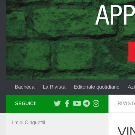
Salta al contenuto
Bacheca
La Rivista
Editoriale quotidiano
Azi
RIVIST
SEGUICI:
I miei Cinguettii
VI