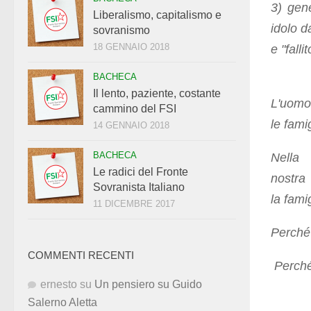
3) gen
Liberalismo, capitalismo e
idolo d
sovranismo
18 GENNAIO 2018
e "falli
BACHECA
Il lento, paziente, costante
L'uomo 
cammino del FSI
le fami
14 GENNAIO 2018
BACHECA
Nell
Le radici del Fronte
nost
Sovranista Italiano
la fami
11 DICEMBRE 2017
Perché
COMMENTI RECENTI
Perché 
ernesto
su
Un pensiero su Guido
Salerno Aletta