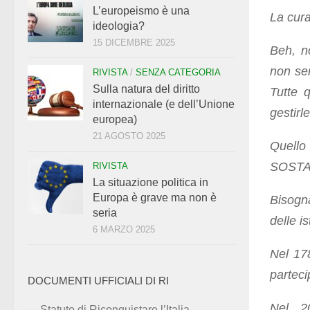
L’europeismo è una
La cur
ideologia?
15 DICEMBRE 2025
Beh, no
non se
RIVISTA
/
SENZA CATEGORIA
Sulla natura del diritto
Tutte 
internazionale (e dell’Unione
gestirle
europea)
21 AGOSTO 2025
Quello
SOSTAN
RIVISTA
La situazione politica in
Europa è grave ma non è
Bisogna
seria
delle i
6 MARZO 2025
Nel 17
parteci
DOCUMENTI UFFICIALI DI RI
Nel 20
Statuto di Riconquistare l’Italia