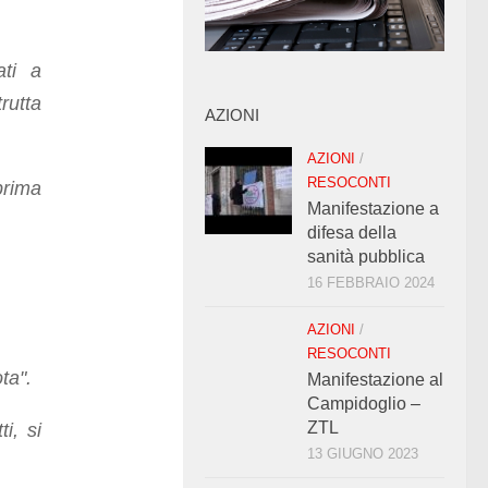
ati a
rutta
AZIONI
AZIONI
/
RESOCONTI
rima
Manifestazione a
difesa della
sanità pubblica
16 FEBBRAIO 2024
AZIONI
/
RESOCONTI
ota".
Manifestazione al
Campidoglio –
ZTL
i, si
13 GIUGNO 2023