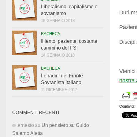
Liberalismo, capitalismo e
Duri ma
sovranismo
18 GENNAIO 2018
Pazien
BACHECA
Il lento, paziente, costante
Discipli
cammino del FSI
14 GENNAIO 2018
BACHECA
Vienic
Le radici del Fronte
nostra
Sovranista Italiano
11 DICEMBRE 2017
Condividi:
COMMENTI RECENTI
ernesto
su
Un pensiero su Guido
Salerno Aletta