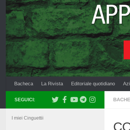
Salta al contenuto
Bacheca
La Rivista
Editoriale quotidiano
Azi
BACH
SEGUICI:
I miei Cinguettii
CO