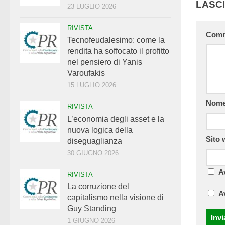
LASC
23 LUGLIO 2026
RIVISTA
Com
Tecnofeudalesimo: come la
rendita ha soffocato il profitto
nel pensiero di Yanis
Varoufakis
15 LUGLIO 2026
Nom
RIVISTA
L’economia degli asset e la
nuova logica della
Sito
diseguaglianza
30 GIUGNO 2026
A
RIVISTA
La corruzione del
A
capitalismo nella visione di
Guy Standing
1 GIUGNO 2026