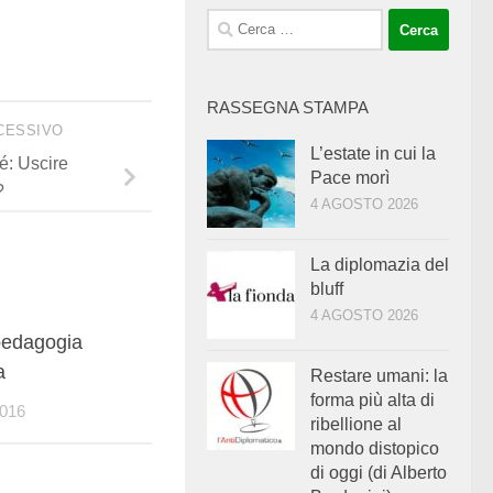
Ricerca
per:
RASSEGNA STAMPA
CESSIVO
L’estate in cui la
é: Uscire
Pace morì
?
4 AGOSTO 2026
La diplomazia del
bluff
4 AGOSTO 2026
1
pedagogia
a
Restare umani: la
forma più alta di
016
ribellione al
mondo distopico
di oggi (di Alberto