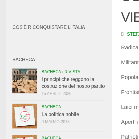
VI
COS'È RICONQUISTARE L'ITALIA
DI
STEF
Radical
BACHECA
Militan
BACHECA
/
RIVISTA
Popolar
I principi che reggono la
costruzione del nostro partito
Frontis
15 APRILE 2020
Laici m
BACHECA
La politica nobile
Aperti 
9 MARZO 2018
Patriot
BACHECA