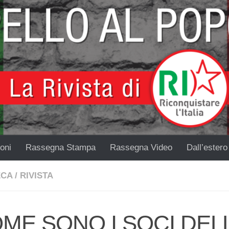
oni
Rassegna Stampa
Rassegna Video
Dall’estero
ECA
/
RIVISTA
ME SONO I SOCI DELL