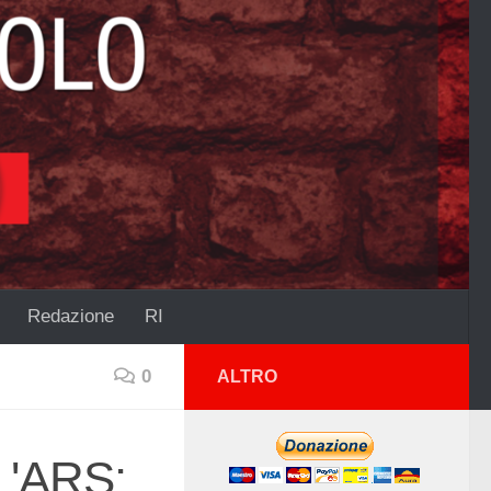
Redazione
RI
0
ALTRO
'ARS: