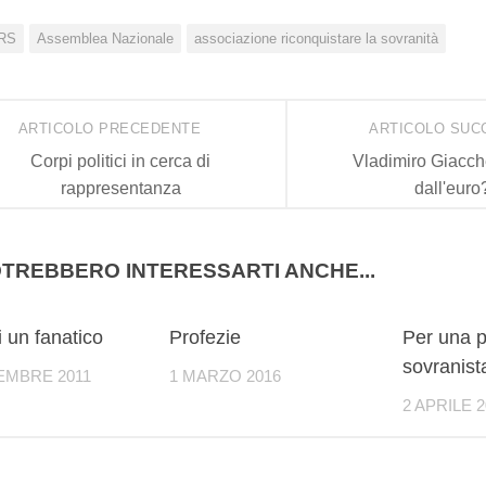
RS
Assemblea Nazionale
associazione riconquistare la sovranità
ARTICOLO PRECEDENTE
ARTICOLO SUC
Corpi politici in cerca di
Vladimiro Giacch
rappresentanza
dall'euro
TREBBERO INTERESSARTI ANCHE...
0
0
di un fanatico
Profezie
Per una 
sovranist
EMBRE 2011
1 MARZO 2016
2 APRILE 2