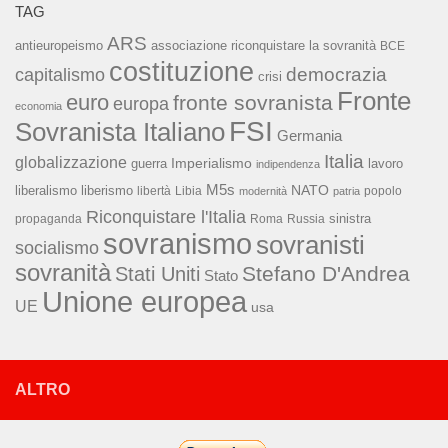
TAG
ARS
associazione riconquistare la sovranità
antieuropeismo
BCE
costituzione
capitalismo
democrazia
crisi
Fronte
euro
fronte sovranista
europa
economia
FSI
Sovranista Italiano
Germania
Italia
globalizzazione
Imperialismo
lavoro
guerra
indipendenza
M5s
NATO
liberalismo
liberismo
libertà
Libia
popolo
modernità
patria
Riconquistare l'Italia
sinistra
propaganda
Roma
Russia
sovranismo
sovranisti
socialismo
sovranità
Stefano D'Andrea
Stati Uniti
Stato
Unione europea
UE
usa
ALTRO