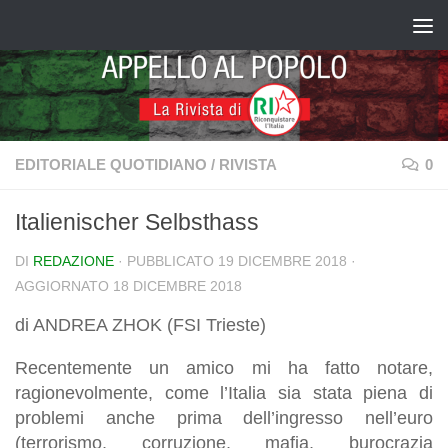
Salta al contenuto
EDITORIALE QUOTIDIANO
/
RIVISTA
0
Italienischer Selbsthass
DI
REDAZIONE
· PUBBLICATO
19 DICEMBRE 2018
·
AGGIORNATO
18 DICEMBRE 2018
di ANDREA ZHOK (FSI Trieste)
Recentemente un amico mi ha fatto notare,
ragionevolmente, come l’Italia sia stata piena di
problemi anche prima dell’ingresso nell’euro
(terrorismo, corruzione, mafia, burocrazia