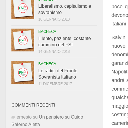
poco qu
Liberalismo, capitalismo e
sovranismo
devono 
18 GENNAIO 2018
italiani
BACHECA
Salvini
Il lento, paziente, costante
cammino del FSI
nuovo 
14 GENNAIO 2018
denomi
garanzi
BACHECA
Le radici del Fronte
Napolit
Sovranista Italiano
andrà a
11 DICEMBRE 2017
commen
qualch
COMMENTI RECENTI
maggio
costrin
ernesto
su
Un pensiero su Guido
camerie
Salerno Aletta