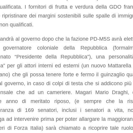
alificata. I fornitori di frutta e verdura della GDO fra
ripristinare dei margini sostenibili sulle spalle di immigr
 non qualificati.
 andrà al governo dopo che la fazione PD-M5S avrà elet
governatore coloniale della Repubblica (formalm
nato “Presidente della Repubblica”), una personalit
a” per gli attori interni ed esterni (un nuovo Mattarella
ano) che gli possa tenere forte e fermo il guinzaglio q
l governo, in caso di colpi di testa che si addicono più
sale che ad un cameriere. Magari Mario Draghi, 
e anno di meritato riposo, (e sempre che la ris
ranza di 169 senatori, inclusi i senatori a vita, n
ga ad intervenire prima per poter allargare la maggioran
ri di Forza Italia) sarà chiamato a ricoprire tale ruol