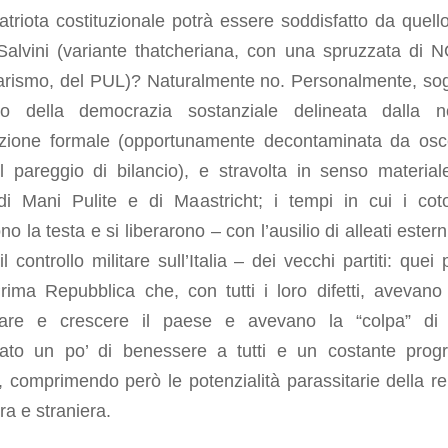
atriota costituzionale potrà essere soddisfatto da quell
 Salvini (variante thatcheriana, con una spruzzata di 
tarismo, del PUL)? Naturalmente no. Personalmente, sog
tino della democrazia sostanziale delineata dalla n
uzione formale (opportunamente decontaminata da osc
l pareggio di bilancio), e stravolta in senso material
di Mani Pulite e di Maastricht; i tempi in cui i coto
ono la testa e si liberarono – con l’ausilio di alleati ester
l controllo militare sull’Italia – dei vecchi partiti: quei p
rima Repubblica che, con tutti i loro difetti, avevano 
pare e crescere il paese e avevano la “colpa” di
rato un po’ di benessere a tutti e un costante prog
, comprimendo però le potenzialità parassitarie della re
ra e straniera.