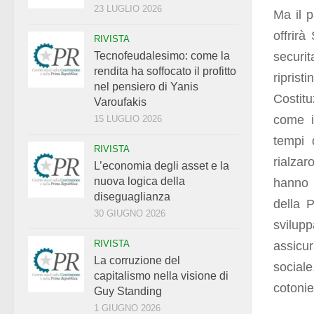
23 LUGLIO 2026
Ma il p
offrirà
RIVISTA
securi
Tecnofeudalesimo: come la
rendita ha soffocato il profitto
ripris
nel pensiero di Yanis
Costit
Varoufakis
come i
15 LUGLIO 2026
tempi 
RIVISTA
rialzar
L’economia degli asset e la
nuova logica della
hanno i
diseguaglianza
della P
30 GIUGNO 2026
svilup
RIVISTA
assicu
La corruzione del
sociale
capitalismo nella visione di
cotonie
Guy Standing
1 GIUGNO 2026