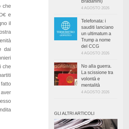
Bradanini)
o che
4 AGOSTO 2026
NO€ e
Telefonata: i
no il
sauditi lanciano
ostra
un ultimatum a
Trump a nome
enità
del CCG
e dai
4 AGOSTO 2026
nieri
ni che
No alla guerra.
La scissione tra
artiti
volontà e
fatto
mentalità
 aver
4 AGOSTO 2026
resso
ndita
GLI ALTRI ARTICOLI