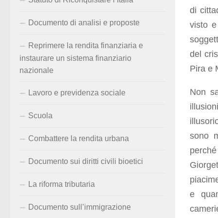
di citt
Documento di analisi e proposte
visto e
soggett
Reprimere la rendita finanziaria e
del cri
instaurare un sistema finanziario
Pira e 
nazionale
Non sar
Lavoro e previdenza sociale
illusi
Scuola
illusor
sono ma
Combattere la rendita urbana
perché
Documento sui diritti civili bioetici
Giorget
piacim
La riforma tributaria
e quan
Documento sull’immigrazione
camerie