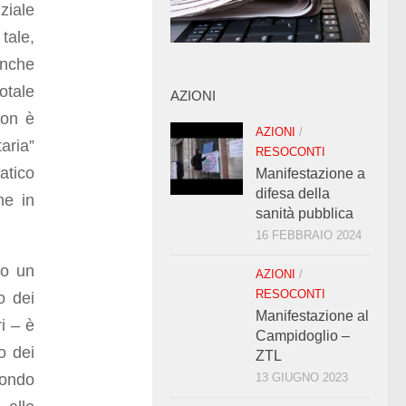
ziale
tale,
anche
otale
AZIONI
non è
AZIONI
/
aria”
RESOCONTI
atico
Manifestazione a
difesa della
ne in
sanità pubblica
16 FEBBRAIO 2024
 o un
AZIONI
/
RESOCONTI
o dei
Manifestazione al
i – è
Campidoglio –
to dei
ZTL
 mondo
13 GIUGNO 2023