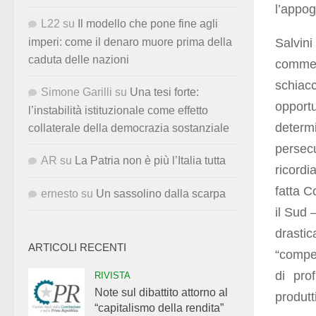
l’appog
L22
su
Il modello che pone fine agli
Salvini
imperi: come il denaro muore prima della
caduta delle nazioni
commen
schiac
Simone Garilli
su
Una tesi forte:
opport
l’instabilità istituzionale come effetto
determ
collaterale della democrazia sostanziale
persec
AR
su
La Patria non è più l’Italia tutta
ricord
fatta 
ernesto
su
Un sassolino dalla scarpa
il Sud 
drasti
ARTICOLI RECENTI
“compet
di prof
RIVISTA
Note sul dibattito attorno al
produtt
“capitalismo della rendita”