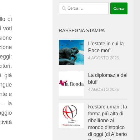
Ricerca
per:
lo di
 voti
RASSEGNA STAMPA
sione
L’estate in cui la
zione
Pace morì
eggi:
4 AGOSTO 2026
tori,
à già
La diplomazia del
bluff
angue
4 AGOSTO 2026
nte e
 – la
Restare umani: la
aggio
forma più alta di
ribellione al
ività
mondo distopico
di oggi (di Alberto