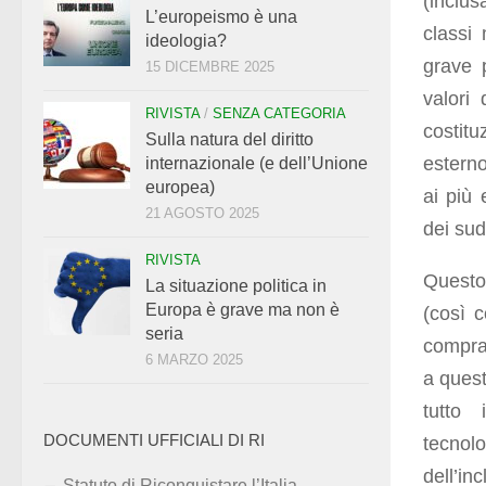
(inclus
L’europeismo è una
classi
ideologia?
grave p
15 DICEMBRE 2025
valori 
RIVISTA
/
SENZA CATEGORIA
costitu
Sulla natura del diritto
esterno
internazionale (e dell’Unione
europea)
ai più 
21 AGOSTO 2025
dei sud
RIVISTA
Questo 
La situazione politica in
Europa è grave ma non è
(così 
seria
comprad
6 MARZO 2025
a quest
tutto 
DOCUMENTI UFFICIALI DI RI
tecnolo
dell’in
Statuto di Riconquistare l’Italia