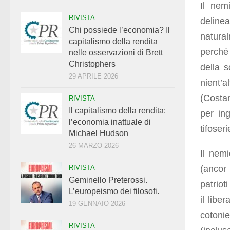
Il nem
RIVISTA
deline
Chi possiede l’economia? Il
natura
capitalismo della rendita
perché 
nelle osservazioni di Brett
Christophers
della s
29 APRILE 2026
nient’a
(Costa
RIVISTA
Il capitalismo della rendita:
per ing
l’economia inattuale di
tifoseri
Michael Hudson
26 MARZO 2026
Il nem
(ancor 
RIVISTA
Geminello Preterossi.
patriot
L’europeismo dei filosofi.
il libe
19 GENNAIO 2026
cotonie
RIVISTA