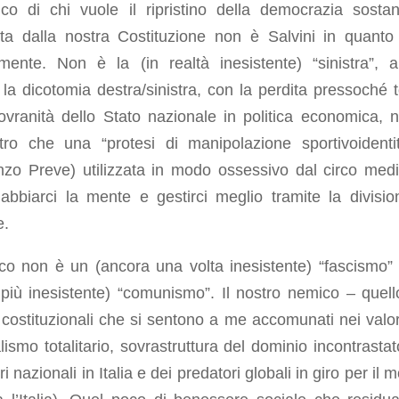
ico di chi vuole il ripristino della democrazia sostan
ata dalla nostra Costituzione non è Salvini in quanto 
lmente. Non è la (in realtà inesistente) “sinistra”, 
la dicotomia destra/sinistra, con la perdita pressoché t
ovranità dello Stato nazionale in politica economica, 
ltro che una “protesi di manipolazione sportivoidentit
nzo Preve) utilizzata in modo ossessivo dal circo medi
abbiarci la mente e gestirci meglio tramite la divisio
e.
ico non è un (ancora una volta inesistente) “fascismo”
più inesistente) “comunismo”. Il nostro nemico – quell
i costituzionali che si sentono a me accomunati nei valor
ralismo totalitario, sovrastruttura del dominio incontrasta
ri nazionali in Italia e dei predatori globali in giro per il