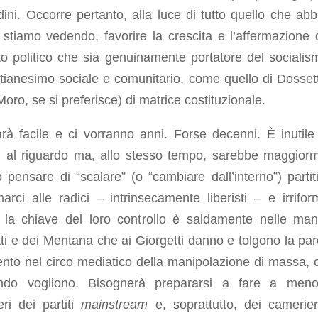
adini. Occorre pertanto, alla luce di tutto quello che ab
 stiamo vedendo, favorire la crescita e l’affermazione 
o politico che sia genuinamente portatore del socialis
stianesimo sociale e comunitario, come quello di Dossett
Moro, se si preferisce) di matrice costituzionale.
à facile e ci vorranno anni. Forse decenni. È inutile 
oni al riguardo ma, allo stesso tempo, sarebbe maggior
io pensare di “scalare” (o “cambiare dall’interno”) partit
rci alle radici – intrinsecamente liberisti – e irriform
 la chiave del loro controllo è saldamente nelle man
ti e dei Mentana che ai Giorgetti danno e tolgono la par
ento nel circo mediatico della manipolazione di massa,
do vogliono. Bisognerà prepararsi a fare a meno
ri dei partiti
mainstream
e, soprattutto, dei camerier