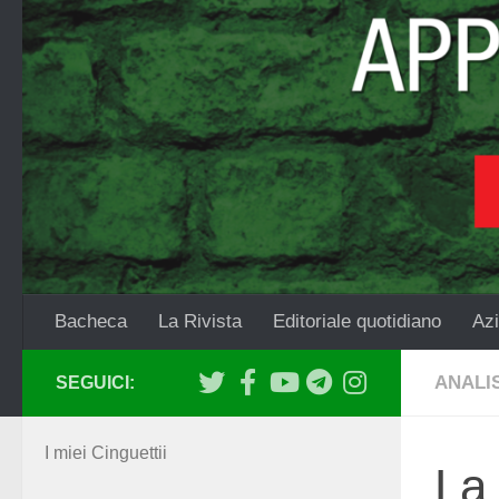
Salta al contenuto
Bacheca
La Rivista
Editoriale quotidiano
Azi
ANALIS
SEGUICI:
I miei Cinguettii
La 