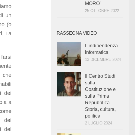
MORO”
biamo
25 OTTOBRE 2022
di un
mo (o
i, La
RASSEGNA VIDEO
L’indipendenza
informatica
farsi
13 DICEMBRE 2024
mente
i che
Il Centro Studi
sulla
abili
Costituzione e
i dei
sulla Prima
ola a
Repubblica.
Storia, cultura,
 come
politica
 dei
2 LUGLIO 2024
i del