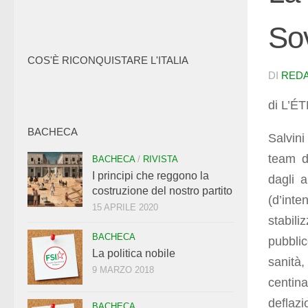
Sov
COS'È RICONQUISTARE L'ITALIA
DI
RED
di L’
BACHECA
Salvini
team d
BACHECA
/
RIVISTA
I principi che reggono la
dagli a
costruzione del nostro partito
(d’inte
15 APRILE 2020
stabili
BACHECA
pubblic
La politica nobile
sanità,
9 MARZO 2018
centin
deflazi
BACHECA