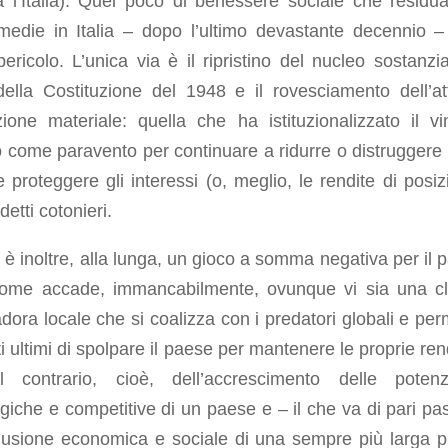
a l’Italia). Quel poco di benessere sociale che residua
 medie in Italia – dopo l’ultimo devastante decennio –
ericolo. L’unica via è il ripristino del nucleo sostanzia
della Costituzione del 1948 e il rovesciamento dell’at
zione materiale: quella che ha istituzionalizzato il vi
 come paravento per continuare a ridurre o distruggere di
e proteggere gli interessi (o, meglio, le rendite di posiz
detti cotonieri.
è inoltre, alla lunga, un gioco a somma negativa per il 
come accade, immancabilmente, ovunque vi sia una c
ora locale che si coalizza con i predatori globali e per
i ultimi di spolpare il paese per mantenere le proprie rend
il contrario, cioè, dell’accrescimento delle potenzi
giche e competitive di un paese e – il che va di pari pa
clusione economica e sociale di una sempre più larga p