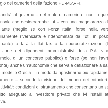
gio dei camerieri della fazione PD-M5S-FI.
 andrà al governo – nel ruolo di cameriere, non in quel
sale che desidererebbe lui – con una maggioranza di
ciante (meglio se con Forza Italia, forse nella ver
unamente riverniciata e ridenominata da Toti, in posi
inante) e farà la flat tax e la sburocratizzazione (l
uzione dei dipendenti amministrativi della P.A. vinci
iamolo, di un concorso pubblico) e forse (se non l’avr
Conte) anche un’autonomia che serva a deflazionare a s
– modello Grecia – in modo da ripristinarne più rapidame
camente – secondo la visione del mondo dei cotonieri
itività”: condizioni di sfruttamento che consentano un s
itto adeguato all’investitore privato che ivi installi att
ive.