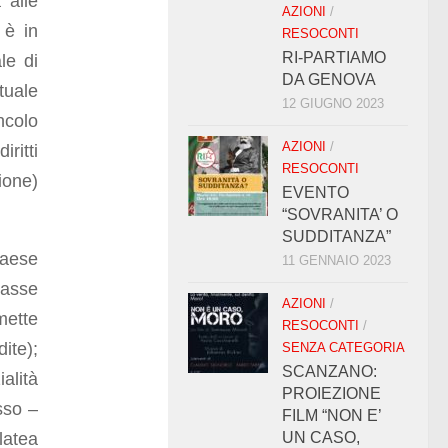
 alle
AZIONI
/
 è in
RESOCONTI
RI-PARTIAMO
le di
DA GENOVA
tuale
12 GIUGNO 2023
ncolo
AZIONI
/
ritti
RESOCONTI
ione)
EVENTO
“SOVRANITA’ O
SUDDITANZA”
paese
11 GENNAIO 2023
lasse
AZIONI
/
mette
RESOCONTI
/
ite);
SENZA CATEGORIA
SCANZANO:
alità
PROIEZIONE
sso –
FILM “NON E’
latea
UN CASO,