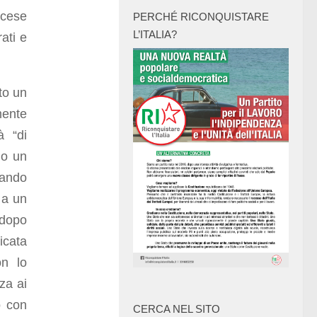
ncese
PERCHÉ RICONQUISTARE
L’ITALIA?
ati e
to un
ente
à “di
 o un
uando
 a un
dopo
icata
on lo
za ai
o con
CERCA NEL SITO