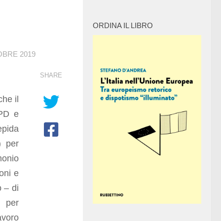
ORDINA IL LIBRO
OBRE 2019
SHARE
he il
 PD e
epida
) per
monio
oni e
 – di
o per
avoro