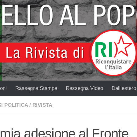
oni
Rassegna Stampa
Rassegna Video
Dall’estero
I POLITICA
/
RIVISTA
mia adesione al Fronte