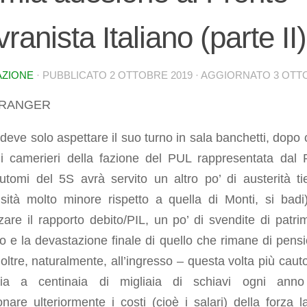
ranista Italiano (parte II)
AZIONE
· PUBBLICATO
2 OTTOBRE 2019
· AGGIORNATO
3 OTT
ÉTRANGER
 deve solo aspettare il suo turno in sala banchetti, dopo c
i camerieri della fazione del PUL rappresentata dal
utomi del 5S avrà servito un altro po’ di austerità ti
nsità molto minore rispetto a quella di Monti, si badi
zzare il rapporto debito/PIL, un po’ di svendite di patri
o e la devastazione finale di quello che rimane di pensi
 oltre, naturalmente, all’ingresso – questa volta più cauto
aia a centinaia di migliaia di schiavi ogni ann
onare ulteriormente i costi (cioè i salari) della forza l