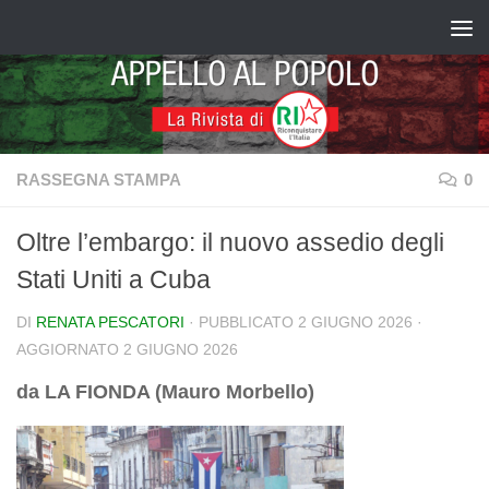
Salta al contenuto
RASSEGNA STAMPA
0
Oltre l’embargo: il nuovo assedio degli
Stati Uniti a Cuba
DI
RENATA PESCATORI
· PUBBLICATO
2 GIUGNO 2026
·
AGGIORNATO
2 GIUGNO 2026
da LA FIONDA (Mauro Morbello)