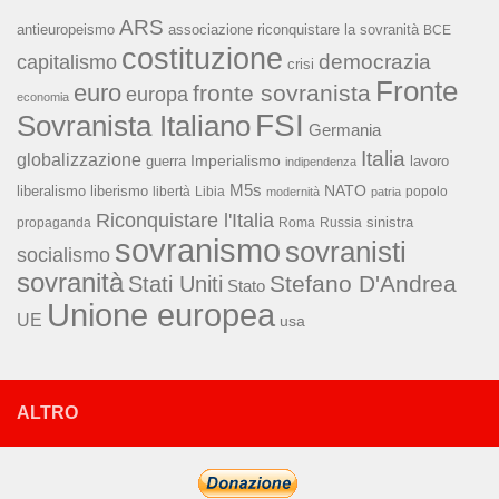
ARS
associazione riconquistare la sovranità
antieuropeismo
BCE
costituzione
capitalismo
democrazia
crisi
Fronte
euro
fronte sovranista
europa
economia
FSI
Sovranista Italiano
Germania
Italia
globalizzazione
Imperialismo
lavoro
guerra
indipendenza
M5s
NATO
liberalismo
liberismo
libertà
Libia
popolo
modernità
patria
Riconquistare l'Italia
sinistra
propaganda
Roma
Russia
sovranismo
sovranisti
socialismo
sovranità
Stefano D'Andrea
Stati Uniti
Stato
Unione europea
UE
usa
ALTRO