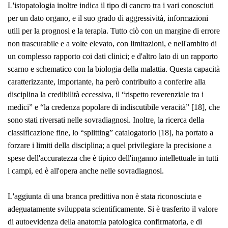
L'istopatologia inoltre indica il tipo di cancro tra i vari conosciuti
per un dato organo, e il suo grado di aggressività, informazioni
utili per la prognosi e la terapia. Tutto ciò con un margine di errore
non trascurabile e a volte elevato, con limitazioni, e nell'ambito di
un complesso rapporto coi dati clinici; e d'altro lato di un rapporto
scarno e schematico con la biologia della malattia. Questa capacità
caratterizzante, importante, ha però contribuito a conferire alla
disciplina la credibilità eccessiva, il “rispetto reverenziale tra i
medici” e “la credenza popolare di indiscutibile veracità” [18], che
sono stati riversati nelle sovradiagnosi. Inoltre, la ricerca della
classificazione fine, lo “splitting” catalogatorio [18], ha portato a
forzare i limiti della disciplina; a quel privilegiare la precisione a
spese dell'accuratezza che è tipico dell'inganno intellettuale in tutti
i campi, ed è all'opera anche nelle sovradiagnosi.
L'aggiunta di una branca predittiva non è stata riconosciuta e
adeguatamente sviluppata scientificamente. Si è trasferito il valore
di autoevidenza della anatomia patologica confirmatoria, e di