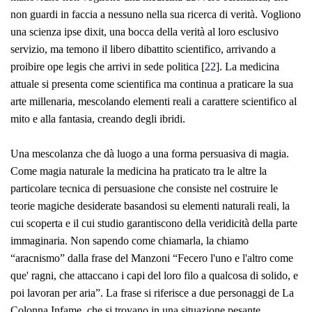
non guardi in faccia a nessuno nella sua ricerca di verità. Vogliono
una scienza
ipse dixit
, una bocca della verità al loro esclusivo
servizio, ma temono il libero dibattito scientifico, arrivando a
proibire
ope legis
che arrivi in sede politica [
22
]. La medicina
attuale si presenta come scientifica ma continua a praticare la sua
arte millenaria, mescolando elementi reali a carattere scientifico al
mito e alla fantasia, creando degli ibridi.
Una mescolanza che dà luogo a una forma persuasiva di magia.
Come magia naturale la medicina ha praticato tra le altre la
particolare tecnica di persuasione che consiste nel costruire le
teorie magiche desiderate basandosi su elementi naturali reali, la
cui scoperta e il cui studio garantiscono della veridicità della parte
immaginaria. Non sapendo come chiamarla, la chiamo
“aracnismo” dalla frase del Manzoni “
Fecero l'uno e l'altro come
que' ragni, che attaccano i capi del loro filo a qualcosa di solido, e
poi lavoran per aria”
. La frase si riferisce a due personaggi de La
Colonna Infame, che si trovano in una situazione pesante,