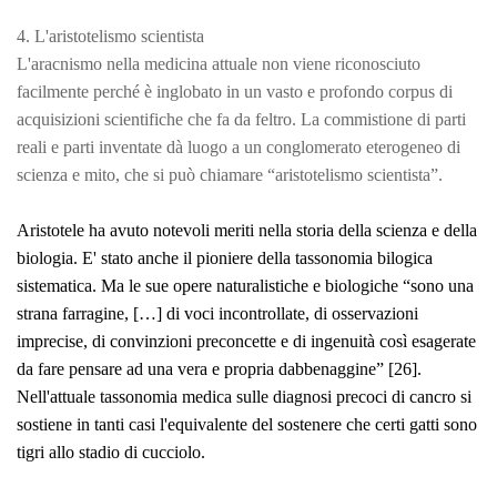
4. L'aristotelismo scientista
L'aracnismo nella medicina attuale non viene riconosciuto
facilmente perché è inglobato in un vasto e profondo corpus di
acquisizioni scientifiche che fa da feltro. La commistione di parti
reali e parti inventate dà luogo a un conglomerato eterogeneo di
scienza e mito, che si può chiamare “aristotelismo scientista”.
Aristotele ha avuto notevoli meriti nella storia della scienza e della
biologia. E' stato anche il pioniere della tassonomia bilogica
sistematica. Ma le sue opere naturalistiche e biologiche “s
ono una
strana farragine, […] di voci incontrollate, di osservazioni
imprecise, di convinzioni preconcette e di ingenuità così esagerate
da fare pensare ad una vera e propria dabbenaggine
” [26].
Nell'attuale tassonomia medica sulle diagnosi precoci di cancro si
sostiene in tanti casi l'equivalente del sostenere che certi gatti sono
tigri allo stadio di cucciolo.