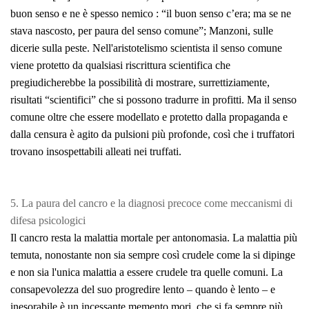
buon senso e ne è spesso nemico : “
il buon senso c’era; ma se ne
stava nascosto, per paura del senso comune”;
Manzoni, sulle
dicerie sulla peste. Nell'aristotelismo scientista il senso comune
viene protetto da qualsiasi riscrittura scientifica che
pregiudicherebbe la possibilità di mostrare, surrettiziamente,
risultati “scientifici” che si possono tradurre in profitti. Ma il senso
comune oltre che essere modellato e protetto dalla propaganda e
dalla censura è agito da pulsioni più profonde, così che i truffatori
trovano insospettabili alleati nei truffati.
5. La paura del cancro e la diagnosi precoce come meccanismi di
difesa psicologici
Il cancro resta la malattia mortale per antonomasia. La malattia più
temuta, nonostante non sia sempre così crudele come la si dipinge
e non sia l'unica malattia a essere crudele tra quelle comuni. La
consapevolezza del suo progredire lento – quando è lento – e
inesorabile è un incessante
memento mori,
che si fa sempre più