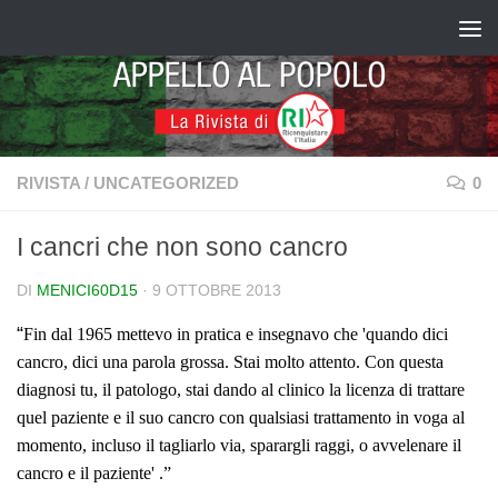
Salta al contenuto
RIVISTA
/
UNCATEGORIZED
0
I cancri che non sono cancro
DI
MENICI60D15
·
9 OTTOBRE 2013
“
F
in dal 1965 mettevo in pratica e insegnavo che 'quando dici
cancro, dici una parola grossa. Stai molto attento. Con questa
diagnosi tu, il patologo, stai dando al clinico la licenza di trattare
quel paziente e il suo cancro con qualsiasi trattamento in voga al
momento, incluso il tagliarlo via, sparargli raggi, o avvelenare il
cancro e il paziente'
.”