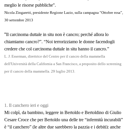
meglio le risorse pubblich
e''.
Nicola Zingaretti, presidente Regione Lazio, sulla campagna “
Ottobre rosa
”,
30 settembre 2013
“
Il carcinoma duttale in situ non è cancro; perché allora lo
chiamiamo cancro?
”. “
Noi terrorizziamo le donne facendogli
credere che col carcinoma duttale in situ hanno il cancro.
”
L. J. Esserman, direttrice del Centro per il cancro della mammella
dell'Università della California a San Francisco, a proposito dello screening
per il cancro della mammella. 29 luglio 2013.
1. Il canchero ieri e oggi
Mi colpì, da bambino, leggere in Bertoldo e Bertoldino di Giulio
Cesare Croce che per Bertoldo una delle tre “
infermità incurabili
”
è “
il canchero”
(le altre due sarebbero la pazzia e i debiti): anche