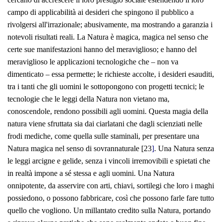
campo di applicabilità ai desideri che spingono il pubblico a
rivolgersi all'irrazionale; abusivamente, ma mostrando a garanzia i
notevoli risultati reali. La Natura è magica, magica nel senso che
certe sue manifestazioni hanno del meraviglioso; e hanno del
meraviglioso le applicazioni tecnologiche che – non va
dimenticato – essa permette; le richieste accolte, i desideri esauditi,
tra i tanti che gli uomini le sottopongono con progetti tecnici; le
tecnologie che le leggi della Natura non vietano ma,
conoscendole, rendono possibili agli uomini. Questa magia della
natura viene sfruttata sia dai ciarlatani che dagli scienziati nelle
frodi mediche, come quella sulle staminali, per presentare una
Natura magica nel senso di sovrannaturale [23
]
. Una Natura senza
le leggi arcigne e gelide, senza i vincoli irremovibili e spietati che
in realtà impone a sé stessa e agli uomini. Una Natura
onnipotente, da asservire con arti, chiavi, sortilegi che loro i maghi
possiedono, o possono fabbricare, così che possono farle fare tutto
quello che vogliono. Un millantato credito sulla Natura, portando