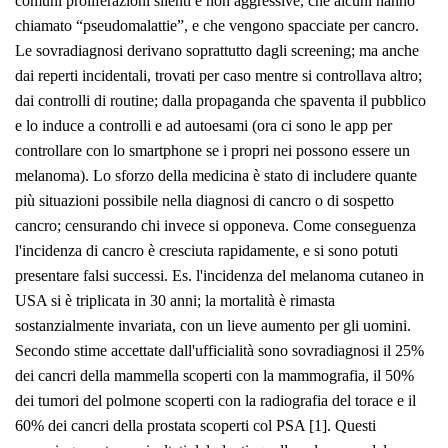
comuni proliferazioni silenti e non aggressive, che alcuni hanno
chiamato “pseudomalattie”, e che vengono spacciate per cancro.
Le sovradiagnosi derivano soprattutto dagli screening; ma anche
dai reperti incidentali, trovati per caso mentre si controllava altro;
dai controlli di routine; dalla propaganda che spaventa il pubblico
e lo induce a controlli e ad autoesami (ora ci sono le app per
controllare con lo smartphone se i propri nei possono essere un
melanoma). Lo sforzo della medicina è stato di includere quante
più situazioni possibile nella diagnosi di cancro o di sospetto
cancro; censurando chi invece si opponeva. Come conseguenza
l'incidenza di cancro è cresciuta rapidamente, e si sono potuti
presentare falsi successi. Es. l'incidenza del melanoma cutaneo in
USA si è triplicata in 30 anni; la mortalità è rimasta
sostanzialmente invariata, con un lieve aumento per gli uomini.
Secondo stime accettate dall'ufficialità sono sovradiagnosi il 25%
dei cancri della mammella scoperti con la mammografia, il 50%
dei tumori del polmone scoperti con la radiografia del torace e il
60% dei cancri della prostata scoperti col PSA [1]. Questi