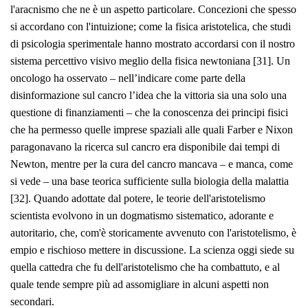
l'aracnismo che ne è un aspetto particolare. Concezioni che spesso
si accordano con l'intuizione; come la fisica aristotelica, che studi
di psicologia sperimentale hanno mostrato accordarsi con il nostro
sistema percettivo visivo meglio della fisica newtoniana [31]. Un
oncologo ha osservato – nell’indicare come parte della
disinformazione sul cancro l’idea che la vittoria sia una solo una
questione di finanziamenti – che la conoscenza dei principi fisici
che ha permesso quelle imprese spaziali alle quali Farber e Nixon
paragonavano la ricerca sul cancro era disponibile dai tempi di
Newton, mentre per la cura del cancro mancava – e manca, come
si vede – una base teorica sufficiente sulla biologia della malattia
[32]. Quando adottate dal potere, le teorie dell'aristotelismo
scientista evolvono in un dogmatismo sistematico, adorante e
autoritario, che, com'è storicamente avvenuto con l'aristotelismo, è
empio e rischioso mettere in discussione. La scienza oggi siede su
quella cattedra che fu dell'aristotelismo che ha combattuto, e al
quale tende sempre più ad assomigliare in alcuni aspetti non
secondari.