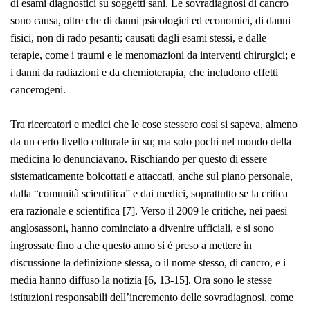
di esami diagnostici su soggetti sani. Le sovradiagnosi di cancro
sono causa, oltre che di danni psicologici ed economici, di danni
fisici, non di rado pesanti; causati dagli esami stessi, e dalle
terapie, come i traumi e le menomazioni da interventi chirurgici; e
i danni da radiazioni e da chemioterapia, che includono effetti
cancerogeni.
Tra ricercatori e medici che le cose stessero così si sapeva, almeno
da un certo livello culturale in su; ma solo pochi nel mondo della
medicina lo denunciavano. Rischiando per questo di essere
sistematicamente boicottati e attaccati, anche sul piano personale,
dalla “comunità scientifica” e dai medici, soprattutto se la critica
era razionale e scientifica [7]. Verso il 2009 le critiche, nei paesi
anglosassoni, hanno cominciato a divenire ufficiali, e si sono
ingrossate fino a che questo anno si è preso a mettere in
discussione la definizione stessa, o il nome stesso, di cancro, e i
media hanno diffuso la notizia [6, 13-15]. Ora sono le stesse
istituzioni responsabili dell’incremento delle sovradiagnosi, come