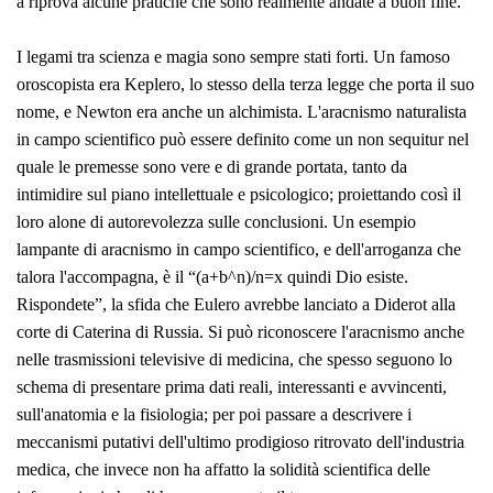
a riprova alcune pratiche che sono realmente andate a buon fine.
I legami tra scienza e magia sono sempre stati forti. Un famoso
oroscopista era Keplero, lo stesso della terza legge che porta il suo
nome, e Newton era anche un alchimista. L'aracnismo naturalista
in campo scientifico può essere definito come un
non sequitur
nel
quale le premesse sono vere e di grande portata, tanto da
intimidire sul piano intellettuale e psicologico; proiettando così il
loro alone di autorevolezza sulle conclusioni. Un esempio
lampante di aracnismo in campo scientifico, e dell'arroganza che
talora l'accompagna, è il “
(a+b^n)/n=x quindi Dio esiste.
Rispondete
”, la sfida che Eulero avrebbe lanciato a Diderot alla
corte di Caterina di Russia. Si può riconoscere l'aracnismo anche
nelle trasmissioni televisive di medicina, che spesso seguono lo
schema di presentare prima dati reali, interessanti e avvincenti,
sull'anatomia e la fisiologia; per poi passare a descrivere i
meccanismi putativi dell'ultimo prodigioso ritrovato dell'industria
medica, che invece non ha affatto la solidità scientifica delle