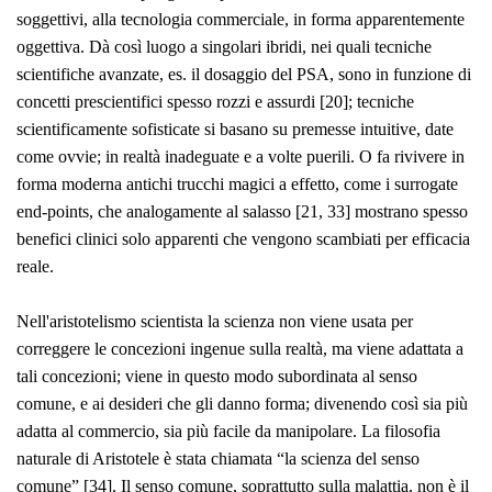
soggettivi, alla tecnologia commerciale, in forma apparentemente
oggettiva. Dà così luogo a singolari ibridi, nei quali tecniche
scientifiche avanzate, es. il dosaggio del PSA, sono in funzione di
concetti prescientifici spesso rozzi e assurdi [20]; tecniche
scientificamente sofisticate si basano su premesse intuitive, date
come ovvie; in realtà inadeguate e a volte puerili. O fa rivivere in
forma moderna antichi trucchi magici a effetto, come i
surrogate
end-points
, che analogamente al salasso [21, 33] mostrano spesso
benefici clinici solo apparenti che vengono scambiati per efficacia
reale.
Nell'aristotelismo scientista la scienza non viene usata per
correggere le concezioni ingenue sulla realtà, ma viene adattata a
tali concezioni; viene in questo modo subordinata al senso
comune, e ai desideri che gli danno forma; divenendo così sia più
adatta al commercio, sia più facile da manipolare. La filosofia
naturale di Aristotele è stata chiamata “la scienza del senso
comune” [34]. Il senso comune, soprattutto sulla malattia, non è il