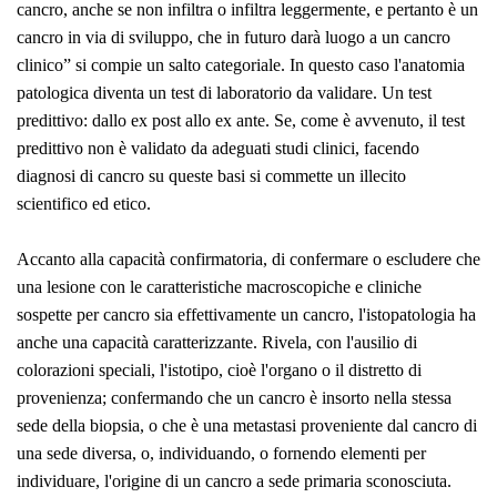
cancro, anche se non infiltra o infiltra leggermente, e pertanto è un
cancro in via di sviluppo, che in futuro darà luogo a un cancro
clinico” si compie un salto categoriale. In questo caso l'anatomia
patologica diventa un test di laboratorio da validare. Un test
predittivo: dallo
ex post
allo
ex ante
. Se, come è avvenuto, il test
predittivo non è validato da adeguati studi clinici, facendo
diagnosi di cancro su queste basi si commette un illecito
scientifico ed etico.
Accanto alla capacità confirmatoria, di confermare o escludere che
una lesione con le caratteristiche macroscopiche e cliniche
sospette per cancro sia effettivamente un cancro, l'istopatologia ha
anche una capacità caratterizzante. Rivela, con l'ausilio di
colorazioni speciali, l'istotipo, cioè l'organo o il distretto di
provenienza; confermando che un cancro è insorto nella stessa
sede della biopsia, o che è una metastasi proveniente dal cancro di
una sede diversa, o, individuando, o fornendo elementi per
individuare, l'origine di un cancro a sede primaria sconosciuta.