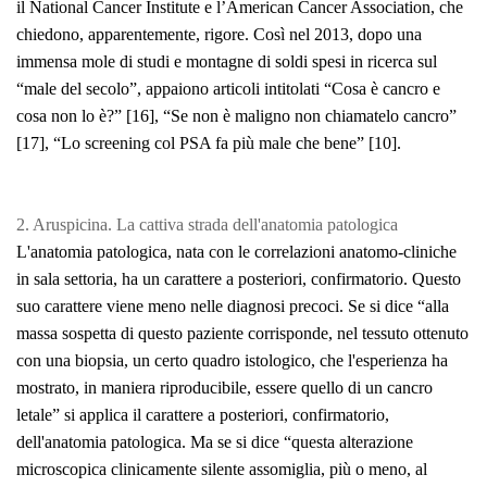
il National Cancer Institute e l’American Cancer Association, che
chiedono, apparentemente, rigore. Così nel 2013, dopo una
immensa mole di studi e montagne di soldi spesi in ricerca sul
“male del secolo”, appaiono articoli intitolati “Cosa è cancro e
cosa non lo è?” [16], “Se non è maligno non chiamatelo cancro”
[17
], “Lo screening col PSA fa più male che bene” [10].
2. Aruspicina. La cattiva strada dell'anatomia patologica
L'anatomia patologica, nata con le correlazioni anatomo-cliniche
in sala settoria, ha un carattere a posteriori, confirmatorio. Questo
suo carattere viene meno nelle diagnosi precoci. Se si dice “alla
massa sospetta di questo paziente corrisponde, nel tessuto ottenuto
con una biopsia, un certo quadro istologico, che l'esperienza ha
mostrato, in maniera riproducibile, essere quello di un cancro
letale” si applica il carattere a posteriori, confirmatorio,
dell'anatomia patologica. Ma se si dice “questa alterazione
microscopica clinicamente silente assomiglia, più o meno, al