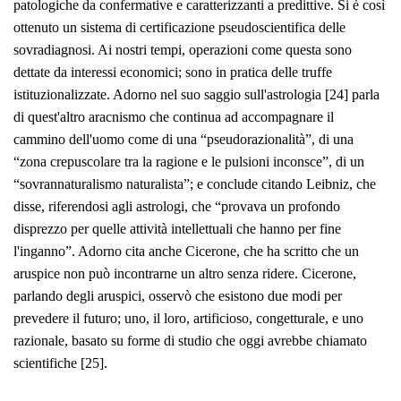
patologiche da confermative e caratterizzanti a predittive. Si è così
ottenuto un sistema di certificazione pseudoscientifica delle
sovradiagnosi. Ai nostri tempi, operazioni come questa sono
dettate da interessi economici; sono in pratica delle truffe
istituzionalizzate. Adorno nel suo saggio sull'astrologia [24] parla
di quest'altro aracnismo che continua ad accompagnare il
cammino dell'uomo come di una “pseudorazionalità”, di una
“zona crepuscolare tra la ragione e le pulsioni inconsce”, di un
“sovrannaturalismo naturalista”; e conclude citando Leibniz, che
disse, riferendosi agli astrologi, che “provava un profondo
disprezzo per quelle attività intellettuali che hanno per fine
l'inganno”. Adorno cita anche Cicerone, che ha scritto che un
aruspice non può incontrarne un altro senza ridere. Cicerone,
parlando degli aruspici, osservò che esistono due modi per
prevedere il futuro; uno, il loro, artificioso, congetturale, e uno
razionale, basato su forme di studio che oggi avrebbe chiamato
scientifiche [25
].