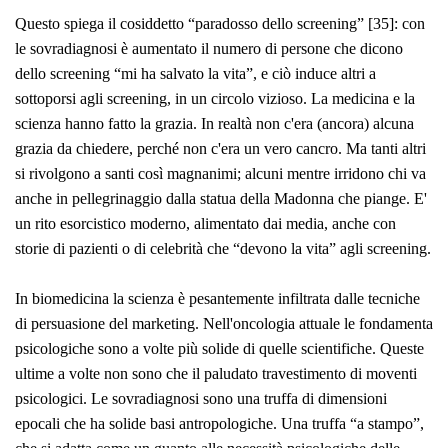
Questo spiega il cosiddetto “paradosso dello screening” [35]: con
le sovradiagnosi è aumentato il numero di persone che dicono
dello screening “mi ha salvato la vita”, e ciò induce altri a
sottoporsi agli screening, in un circolo vizioso. La medicina e la
scienza hanno fatto la grazia. In realtà non c'era (ancora) alcuna
grazia da chiedere, perché non c'era un vero cancro. Ma tanti altri
si rivolgono a santi così magnanimi; alcuni mentre irridono chi va
anche in pellegrinaggio dalla statua della Madonna che piange. E'
un rito esorcistico moderno, alimentato dai media, anche con
storie di pazienti o di celebrità che “devono la vita” agli screening.
In biomedicina la scienza è pesantemente infiltrata dalle tecniche
di persuasione del marketing. Nell'oncologia attuale le fondamenta
psicologiche sono a volte più solide di quelle scientifiche. Queste
ultime a volte non sono che il paludato travestimento di moventi
psicologici. Le sovradiagnosi sono una truffa di dimensioni
epocali che ha solide basi antropologiche. Una truffa “a stampo”,