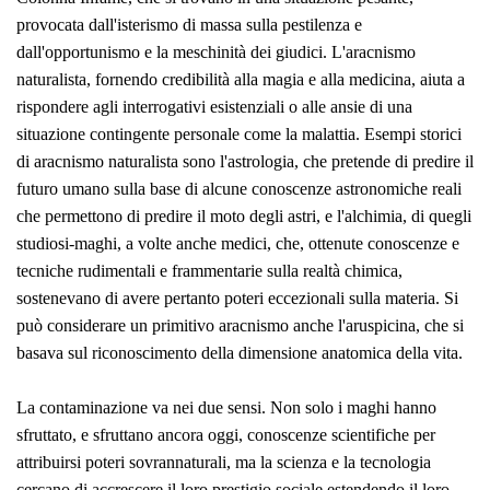
provocata dall'isterismo di massa sulla pestilenza e
dall'opportunismo e la meschinità dei giudici. L'aracnismo
naturalista, fornendo credibilità alla magia e alla medicina, aiuta a
rispondere agli interrogativi esistenziali o alle ansie di una
situazione contingente personale come la malattia. Esempi storici
di aracnismo naturalista sono l'astrologia, che pretende di predire il
futuro umano sulla base di alcune conoscenze astronomiche reali
che permettono di predire il moto degli astri, e l'alchimia, di quegli
studiosi-maghi, a volte anche medici, che, ottenute conoscenze e
tecniche rudimentali e frammentarie sulla realtà chimica,
sostenevano di avere pertanto poteri eccezionali sulla materia. Si
può considerare un primitivo aracnismo anche l'aruspicina, che si
basava sul riconoscimento della dimensione anatomica della vita.
La contaminazione va nei due sensi. Non solo i maghi hanno
sfruttato, e sfruttano ancora oggi, conoscenze scientifiche per
attribuirsi poteri sovrannaturali, ma la scienza e la tecnologia
cercano di accrescere il loro prestigio sociale estendendo il loro