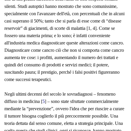
silenti. Studi autoptici hanno mostrato che sono comunissime,
specialmente con l'avanzare dell'età, con percentuali che in alcuni
casi superano il 50%; tanto che si parla di esse come di “
disease
reservoir
” di giacimenti, di scorte di malattia [1, 4]. Come se
fossero una materia prima; e lo sono; è infatti conveniente
all'industria medica diagnosticare queste alterazioni come cancro.
Diagnosticare come cancro ciò che non si comporta come cancro
aumenta tre cose: i profitti, aumentando il numero dei trattati e
quindi del consumo di prodotti e servizi medici; il potere,
suscitando paura; il prestigio, perché i falsi positivi figureranno
come successi terapeutici.
Negli ultimi decenni del secolo le sovradiagnosi – fenomeno
diffuso in medicina [
5
]
– sono state sfruttate commercialmente
mediante la “prevenzione”, ovvero l'idea che per riuscire a curare
il tumore bisogna coglierlo il più precocemente possibile. Una
teoria dettata dal senso comune, eletta a strategia principale. Una
scelta questa che studi clinici, oggi si riconosce, hanno mostrato