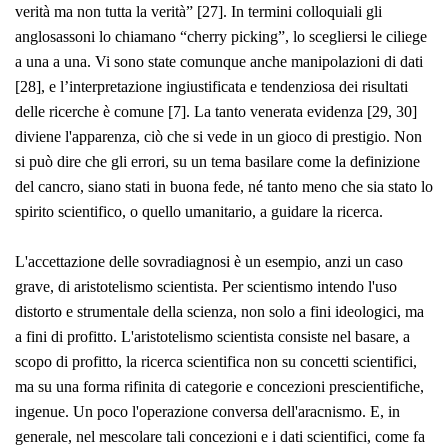
verità ma non tutta la verità” [27]. In termini colloquiali gli
anglosassoni lo chiamano “
cherry picking
”, lo scegliersi le ciliege
a una a una. Vi sono state comunque anche manipolazioni di dati
[28], e l’interpretazione ingiustificata e tendenziosa dei risultati
delle ricerche è comune [7]. La tanto venerata
evidenza
[29, 30]
diviene
l'apparenza
, ciò che si vede in un gioco di prestigio. Non
si può dire che gli errori, su un tema basilare come la definizione
del cancro, siano stati in buona fede, né tanto meno che sia stato lo
spirito scientifico, o quello umanitario, a guidare la ricerca.
L'accettazione delle sovradiagnosi è un esempio, anzi un caso
grave, di aristotelismo scientista. Per scientismo intendo l'uso
distorto e strumentale della scienza, non solo a fini ideologici, ma
a fini di profitto. L'aristotelismo scientista consiste nel basare, a
scopo di profitto, la ricerca scientifica non su concetti scientifici,
ma su una forma rifinita di categorie e concezioni prescientifiche,
ingenue. Un poco l'operazione conversa dell'aracnismo. E, in
generale, nel mescolare tali concezioni e i dati scientifici, come fa