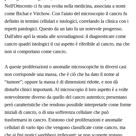
Nell'Ottocento ci fu una svolta nella medicina, associata a nomi
come Bichat e Virchow. Con l'aiuto del microscopio il cancro fu
definito in termini cellulari e istologici, correlando la clinica con i
reperti patologici. Questo da un lato fu un notevole progresso.
Dall'altro aprì la strada alle sovradiagnosi: il diagnosticare come
cancro quadri istologici il cui aspetto è riferibile al cancro, ma che
non si comportano come cancro.
A queste proliferazioni o anomalie microscopiche in diversi casi
non corrisponde una massa, che è ciò che ha dato il nome al
“tumore”; oppure la massa è di dimensioni ridotte, e non dà
disturbi clinici importanti. Al microscopio il loro aspetto è a volte
notevolmente diverso da quello del cancro autentico; presentano
però caratteristiche che rendono possibile interpretarle come forme
iniziali di cancro, o di una sofferenza cellulare che può
trasformarsi in cancro. Esistono cioè proliferazioni e anomalie
cellulari di vario tipo che vengono classificate come cancro, ma
che ai fini pratici sarebbero irrilevanti: se non scoperte restano