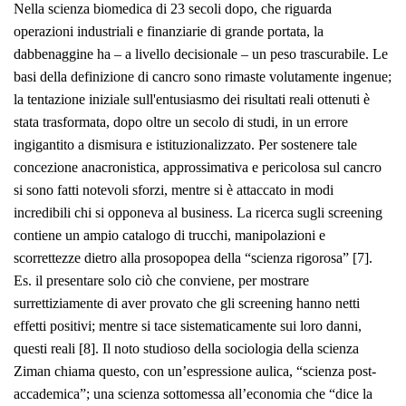
Nella scienza biomedica di 23 secoli dopo, che riguarda
operazioni industriali e finanziarie di grande portata, la
dabbenaggine ha – a livello decisionale – un peso trascurabile. Le
basi della definizione di cancro sono rimaste volutamente ingenue;
la tentazione iniziale sull'entusiasmo dei risultati reali ottenuti è
stata trasformata, dopo oltre un secolo di studi, in un errore
ingigantito a dismisura e istituzionalizzato. Per sostenere tale
concezione anacronistica, approssimativa e pericolosa sul cancro
si sono fatti notevoli sforzi, mentre si è attaccato in modi
incredibili chi si opponeva al business. La ricerca sugli screening
contiene un ampio catalogo di trucchi, manipolazioni e
scorrettezze dietro alla prosopopea della “scienza rigorosa” [7].
Es. il presentare solo ciò che conviene, per mostrare
surrettiziamente di aver provato che gli screening hanno netti
effetti positivi; mentre si tace sistematicamente sui loro danni,
questi reali [8]. Il noto studioso della sociologia della scienza
Ziman chiama questo, con un’espressione aulica, “scienza post-
accademica”; una scienza sottomessa all’economia che “dice la