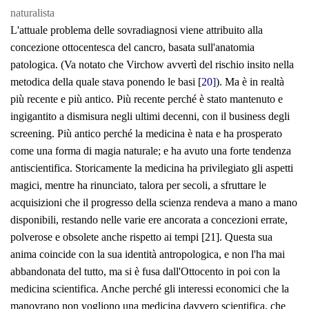
naturalista
L'attuale problema delle sovradiagnosi viene attribuito alla
concezione ottocentesca del cancro, basata sull'anatomia
patologica. (Va notato che Virchow avvertì del rischio insito nella
metodica della quale stava ponendo le basi [
20]
). Ma è in realtà
più recente e più antico. Più recente perché è stato mantenuto e
ingigantito a dismisura negli ultimi decenni, con il business degli
screening. Più antico perché la medicina è nata e ha prosperato
come una forma di magia naturale; e ha avuto una forte tendenza
antiscientifica. Storicamente la medicina ha privilegiato gli aspetti
magici, mentre ha rinunciato, talora per secoli, a sfruttare le
acquisizioni che il progresso della scienza rendeva a mano a mano
disponibili, restando nelle varie ere ancorata a concezioni errate,
polverose e obsolete anche rispetto ai tempi [21]. Questa sua
anima coincide con la sua identità antropologica, e non l'ha mai
abbandonata del tutto, ma si è fusa dall'Ottocento in poi con la
medicina scientifica. Anche perché gli interessi economici che la
manovrano non vogliono una medicina davvero scientifica, che