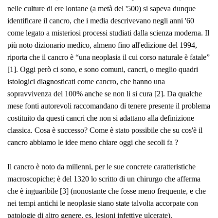
nelle culture di ere lontane (a metà del '500) si sapeva dunque
identificare il cancro, che i media descrivevano negli anni '60
come legato a misteriosi processi studiati dalla scienza moderna. Il
più noto dizionario medico, almeno fino all'edizione del 1994,
riporta che il cancro è “una neoplasia il cui corso naturale è fatale”
[1]. Oggi però ci sono, e sono comuni, cancri, o meglio quadri
istologici diagnosticati come cancro, che hanno una
sopravvivenza del 100% anche se non li si cura [
2]
. Da qualche
mese fonti autorevoli raccomandano di tenere presente il problema
costituito da questi cancri che non si adattano alla definizione
classica. Cosa è successo? Come è stato possibile che su cos'è il
cancro abbiamo le idee meno chiare oggi che secoli fa ?
Il cancro è noto da millenni, per le sue concrete caratteristiche
macroscopiche; è del 1320 lo scritto di un chirurgo che afferma
che è inguaribile [3] (nonostante che fosse meno frequente, e che
nei tempi antichi le neoplasie siano state talvolta accorpate con
patologie di altro genere, es. lesioni infettive ulcerate).