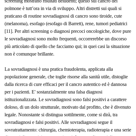
screening mostrano risultati deludenti; quello sul cancro del
polmone è tutt’ora in via di sviluppo. Altri distretti sui quali si
praticano di routine sovradiagnosi di cancro sono tiroide, cute
(melanoma), esofago (esofago di Barrett), rene, tumori pediatrici
[11]. Per altri screening o diagnosi precoci oncologiche, dove pure
le sovradiagnosi sono molto frequenti, occorrerebbe un discorso
più articolato di quello che facciamo qui; in quei casi la situazione
non è comunque brillante.
La sovradiagnosi è una pratica fraudolenta, applicata alla
popolazione generale, che toglie risorse alla sanità utile, distoglie
dalla ricerca di cure efficaci per il cancro autentico ed è dannosa
per i pazienti. E' sostanzialmente una falsa diagnosi
istituzionalizzata. Le sovradiagnosi sono falsi positivi a carattere
doloso, di un dolo strutturale, motivato dal profitto, che è divenuto
legale. Nonostante si distingua sottilmente, come si dirà, tra
sovradiagnosi e falsi positivi. Alle sovradiagnosi segue il
sovratrattamento: chirurgia, chemioterapia, radioterapia e una serie