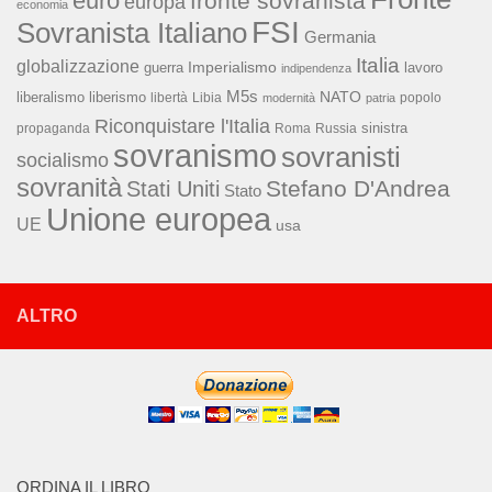
euro
fronte sovranista
europa
economia
FSI
Sovranista Italiano
Germania
Italia
globalizzazione
Imperialismo
lavoro
guerra
indipendenza
M5s
NATO
liberalismo
liberismo
libertà
Libia
popolo
modernità
patria
Riconquistare l'Italia
sinistra
propaganda
Roma
Russia
sovranismo
sovranisti
socialismo
sovranità
Stefano D'Andrea
Stati Uniti
Stato
Unione europea
UE
usa
ALTRO
ORDINA IL LIBRO