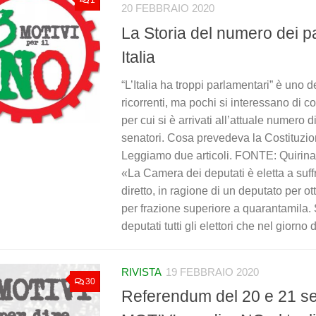
1
20 FEBBRAIO 2020
La Storia del numero dei p
Italia
“L’Italia ha troppi parlamentari” è uno 
ricorrenti, ma pochi si interessano di c
per cui si è arrivati all’attuale numero d
senatori. Cosa prevedeva la Costituzi
Leggiamo due articoli. FONTE: Quiri
«La Camera dei deputati è eletta a suff
diretto, in ragione di un deputato per ot
per frazione superiore a quarantamila. 
deputati tutti gli elettori che nel giorno d
RIVISTA
19 FEBBRAIO 2020
30
Referendum del 20 e 21 se