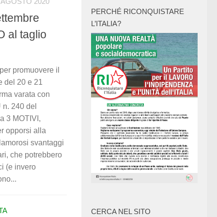
 AGOSTO 2020
PERCHÉ RICONQUISTARE
ettembre
L’ITALIA?
 al taglio
 per promuovere il
e del 20 e 21
orma varata con
 n. 240 del
 a 3 MOTIVI,
er opporsi alla
 clamorosi svantaggi
ari, che potrebbero
ci (e invero
no...
TA
CERCA NEL SITO