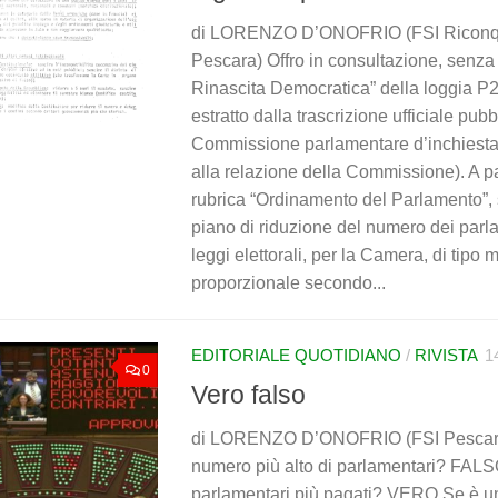
di LORENZO D’ONOFRIO (FSI Riconquis
Pescara) Offro in consultazione, senza fil
Rinascita Democratica” della loggia P2 
estratto dalla trascrizione ufficiale pubb
Commissione parlamentare d’inchiesta (qu
alla relazione della Commissione). A pa
rubrica “Ordinamento del Parlamento”, s
piano di riduzione del numero dei parl
leggi elettorali, per la Camera, di tipo
proporzionale secondo...
EDITORIALE QUOTIDIANO
/
RIVISTA
1
0
Vero falso
di LORENZO D’ONOFRIO (FSI Pescara) L
numero più alto di parlamentari? FALSO 
parlamentari più pagati? VERO Se è un