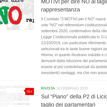
MOTIVI per dire NO al tagli
rappresentanza
Il Comitato “3 MOTIVI per il NO” nasce
voto “NO” nel referendum costituzional
settembre 2020, confermativo della rif
Legge Costituzionale pubblicata in G.U
12/10/2019, con particolare riferimento
selezionati tra le tante buone ragioni p
riforma, in quanto illustrano indubbi e
derivanti dalla riduzione dei parlament
essere al più controbilanciati da ipoteti
inesistenti) vantaggi, ma che non posso
RIVISTA
18 FEBBRAIO 2020
4
Sul “Piano” della P2 di Licio
taglio dei parlamentari