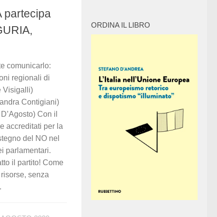
partecipa
ORDINA IL LIBRO
IGURIA,
e comunicarlo:
oni regionali di
Visigalli)
ndra Contigiani)
D’Agosto) Con il
e accreditati per la
stegno del NO nel
i parlamentari.
to il partito! Come
a risorse, senza
.