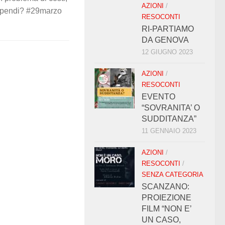
AZIONI
/
stipendi? #29marzo
RESOCONTI
RI-PARTIAMO
DA GENOVA
12 GIUGNO 2023
AZIONI
/
RESOCONTI
EVENTO
“SOVRANITA’ O
SUDDITANZA”
11 GENNAIO 2023
AZIONI
/
RESOCONTI
/
SENZA CATEGORIA
SCANZANO:
PROIEZIONE
FILM “NON E’
UN CASO,