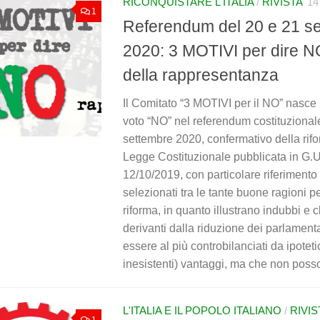
RICONQUISTARE L'ITALIA
/
RIVISTA
14
1
Referendum del 20 e 21 s
2020: 3 MOTIVI per dire NO
della rappresentanza
Il Comitato “3 MOTIVI per il NO” nasce
voto “NO” nel referendum costituzional
settembre 2020, confermativo della rif
Legge Costituzionale pubblicata in G.U
12/10/2019, con particolare riferimento
selezionati tra le tante buone ragioni p
riforma, in quanto illustrano indubbi e
derivanti dalla riduzione dei parlament
essere al più controbilanciati da ipoteti
inesistenti) vantaggi, ma che non posso
L'ITALIA E IL POPOLO ITALIANO
/
RIVIS