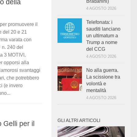
o della
Bradanini)
4 AGOSTO 2026
Telefonata: i
 per promuovere il
sauditi lanciano
e del 20 e 21
un ultimatum a
orma varata con
Trump a nome
 n. 240 del
del CCG
 a 3 MOTIVI,
4 AGOSTO 2026
er opporsi alla
 clamorosi svantaggi
No alla guerra.
La scissione tra
ari, che potrebbero
volontà e
ci (e invero
mentalità
no...
4 AGOSTO 2026
GLI ALTRI ARTICOLI
 Gelli per il