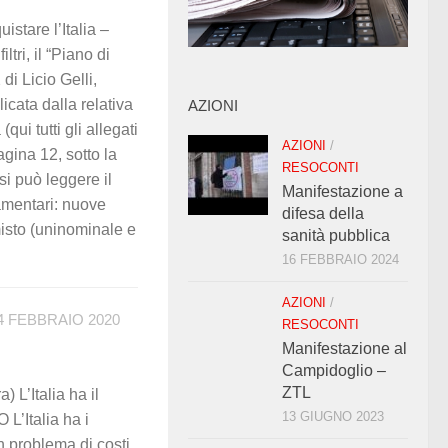
tare l’Italia –
tri, il “Piano di
di Licio Gelli,
licata dalla relativa
AZIONI
i tutti gli allegati
AZIONI
/
gina 12, sotto la
RESOCONTI
i può leggere il
Manifestazione a
amentari: nuove
difesa della
 misto (uninominale e
sanità pubblica
16 FEBBRAIO 2024
AZIONI
/
4 FEBBRAIO 2020
RESOCONTI
Manifestazione al
Campidoglio –
ZTL
’Italia ha il
13 GIUGNO 2023
L’Italia ha i
 problema di costi,