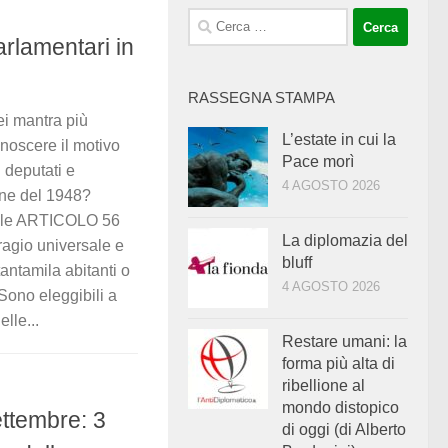
Ricerca
arlamentari in
per:
RASSEGNA STAMPA
dei mantra più
L’estate in cui la
onoscere il motivo
Pace morì
i deputati e
4 AGOSTO 2026
one del 1948?
nale ARTICOLO 56
La diplomazia del
ragio universale e
bluff
tantamila abitanti o
4 AGOSTO 2026
Sono eleggibili a
elle...
Restare umani: la
forma più alta di
ribellione al
mondo distopico
ttembre: 3
di oggi (di Alberto