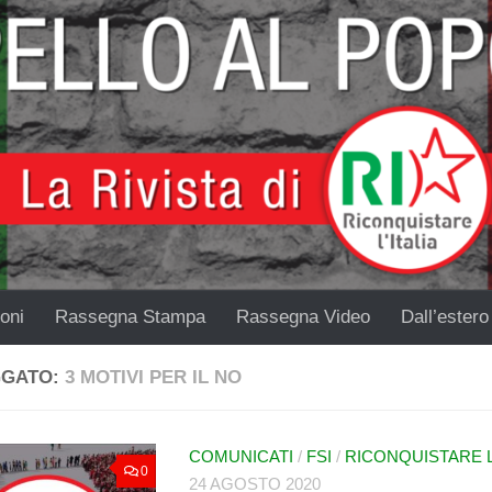
oni
Rassegna Stampa
Rassegna Video
Dall’estero
GGATO:
3 MOTIVI PER IL NO
COMUNICATI
/
FSI
/
RICONQUISTARE L'
0
24 AGOSTO 2020