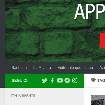
Salta al contenuto
Bacheca
La Rivista
Editoriale quotidiano
Azi
TA
SEGUICI:
I miei Cinguettii