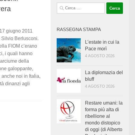
Ricerca
vera
per:
RASSEGNA STAMPA
l 17 giugno 2011
o Silvio Berlusconi.
L’estate in cui la
ella FIOM c’erano
Pace morì
i, i quali hanno
4 AGOSTO 2026
 marciume della
ione galoppante,
La diplomazia del
 anche noi in Italia,
bluff
tà dinanzi agli
4 AGOSTO 2026
.
Restare umani: la
forma più alta di
ribellione al
mondo distopico
di oggi (di Alberto