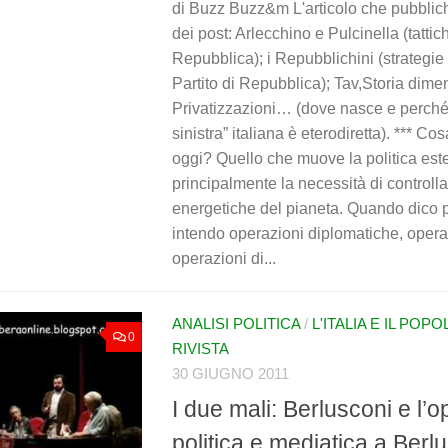
di Buzz Buzz&m L'articolo che pubblich
dei post: Arlecchino e Pulcinella (tattich
Repubblica); i Repubblichini (strategie e 
Partito di Repubblica); Tav,Storia dimen
Privatizzazioni… (dove nasce e perché 
sinistra” italiana è eterodiretta). *** C
oggi? Quello che muove la politica es
principalmente la necessità di controllar
energetiche del pianeta. Quando dico p
intendo operazioni diplomatiche, operaz
operazioni di...
ANALISI POLITICA
/
L'ITALIA E IL POP
0
RIVISTA
30 GIUGNO 2011
I due mali: Berlusconi e l’
politica e mediatica a Berl