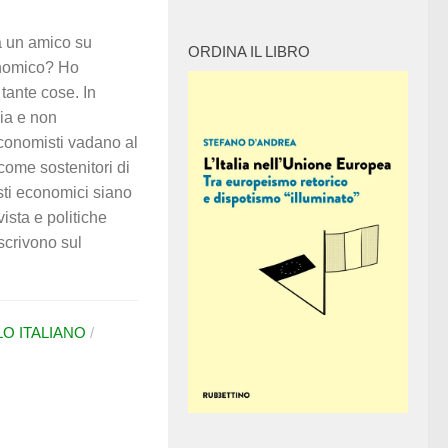
un amico su
ORDINA IL LIBRO
onomico? Ho
tante cose. In
mia e non
economisti vadano al
come sostenitori di
sti economici siano
vista e politiche
scrivono sul
OLO ITALIANO
/