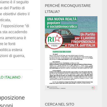
iamo è il seguito
PERCHÉ RICONQUISTARE
e del Partito di
L’ITALIA?
obiettivi dietro il
ticata,
l’opposizione “di
osa sta accadendo
tera americana è
e le fonti
olitica estera
ioni di guerra,
OLO ITALIANO
/
opposizione
CERCA NEL SITO
usconi.