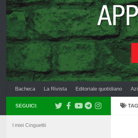
Salta al contenuto
Bacheca
La Rivista
Editoriale quotidiano
Azi
TA
SEGUICI:
I miei Cinguettii