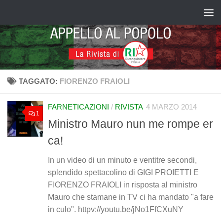
Salta al contenuto
TAGGATO:
FIORENZO FRAIOLI
FARNETICAZIONI
/
RIVISTA
4 MARZO 2014
1
Ministro Mauro nun me rompe er
ca!
In un video di un minuto e ventitre secondi,
splendido spettacolino di GIGI PROIETTI E
FIORENZO FRAIOLI in risposta al ministro
Mauro che stamane in TV ci ha mandato "a fare
in culo". httpv://youtu.be/jNo1FfCXuNY