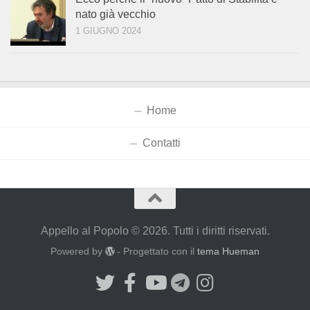
nato già vecchio
1 GIUGNO 2024
Home
Contatti
Appello al Popolo © 2026. Tutti i diritti riservati.
Powered by
- Progettato con il
tema Hueman