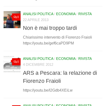
ANALISI POLITICA
/
ECONOMIA
/
RIVISTA
0
22 APRILE 2013
Non è mai troppo tardi
Chiarissimo intervento di Fiorenzo Fraioli
httpv://youtu.be/gef6caPD9PM
ANALISI POLITICA
/
ECONOMIA
/
RIVISTA
0
4 DICEMBRE 2012
ARS a Pescara: la relazione di
Fiorenzo Fraioli
httpv://youtu.be/I2Gdb4XEiLw
ANALISI POLITICA
/
ECONOMIA
/
RIVISTA