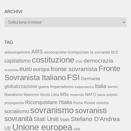
ARCHIVI
Archivi
TAG
ARS
associazione riconquistare la sovranità
antieuropeismo
BCE
costituzione
capitalismo
democrazia
crisi
Fronte
euro
fronte sovranista
europa
economia
FSI
Sovranista Italiano
Germania
Italia
globalizzazione
Imperialismo
lavoro
guerra
indipendenza
M5s
NATO
liberalismo
liberismo
libertà
Libia
popolo
modernità
patria
Riconquistare l'Italia
sinistra
propaganda
Roma
Russia
sovranismo
sovranisti
socialismo
sovranità
Stefano D'Andrea
Stati Uniti
Stato
Unione europea
UE
usa