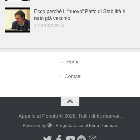
Ecco perché il “nuovo” Patto di Stabilità è
nato già vecchio
1 GIUGNO 2024
Home
Contatti
Appello al Popolo © 2026. Tutti i diritti riservati.
Powered by
- Progettato con il
tema Hueman