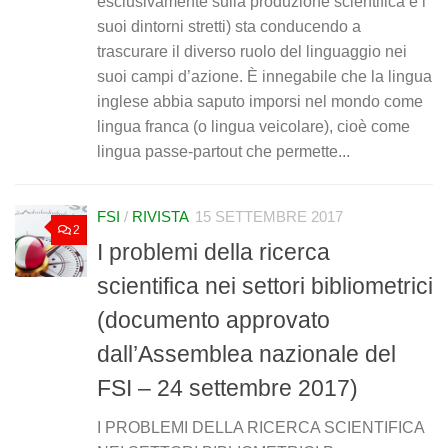
esclusivamente sulla produzione scientifica e i
suoi dintorni stretti) sta conducendo a
trascurare il diverso ruolo del linguaggio nei
suoi campi d’azione. È innegabile che la lingua
inglese abbia saputo imporsi nel mondo come
lingua franca (o lingua veicolare), cioè come
lingua passe-partout che permette...
FSI
/
RIVISTA
15 SETTEMBRE 2017
2
I problemi della ricerca
scientifica nei settori bibliometrici
(documento approvato
dall’Assemblea nazionale del
FSI – 24 settembre 2017)
I PROBLEMI DELLA RICERCA SCIENTIFICA