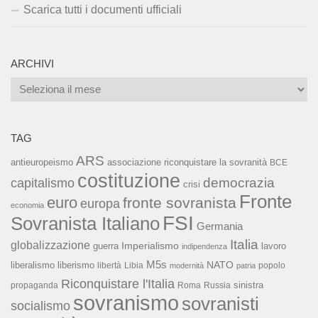
Scarica tutti i documenti ufficiali
ARCHIVI
Archivi
TAG
ARS
associazione riconquistare la sovranità
antieuropeismo
BCE
costituzione
capitalismo
democrazia
crisi
Fronte
euro
fronte sovranista
europa
economia
FSI
Sovranista Italiano
Germania
Italia
globalizzazione
Imperialismo
lavoro
guerra
indipendenza
M5s
NATO
liberalismo
liberismo
libertà
Libia
popolo
modernità
patria
Riconquistare l'Italia
sinistra
propaganda
Roma
Russia
sovranismo
sovranisti
socialismo