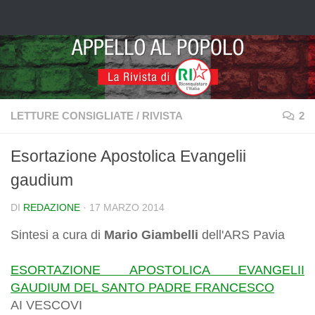
Salta al contenuto
LETTURE CONSIGLIATE
/
RIVISTA
2
Esortazione Apostolica Evangelii
gaudium
DI
REDAZIONE
·
17 MARZO 2014
Sintesi a cura di
Mario Giambelli
dell'ARS Pavia
ESORTAZIONE APOSTOLICA EVANGELII
GAUDIUM DEL SANTO PADRE FRANCESCO
AI VESCOVI