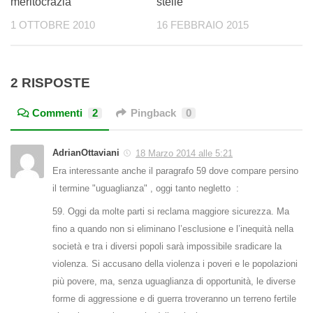
meritocrazia
stelle
1 OTTOBRE 2010
16 FEBBRAIO 2015
2 RISPOSTE
Commenti
2
Pingback
0
AdrianOttaviani
18 Marzo 2014 alle 5:21
Era interessante anche il paragrafo 59 dove compare persino
il termine "uguaglianza" , oggi tanto negletto :
59. Oggi da molte parti si reclama maggiore sicurezza. Ma
fino a quando non si eliminano l’esclusione e l’inequità nella
società e tra i diversi popoli sarà impossibile sradicare la
violenza. Si accusano della violenza i poveri e le popolazioni
più povere, ma, senza uguaglianza di opportunità, le diverse
forme di aggressione e di guerra troveranno un terreno fertile