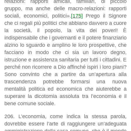
relazioni: rapporti amicali, familiari, di piccolo
gruppo, ma anche delle macro-relazioni: rapporti
sociali, economici, politici».
[175]
Prego il Signore
che ci regali più politici che abbiano davvero a cuore
la società, il popolo, la vita dei poveri!
È
indispensabile che i governanti e il potere finanziario
alzino lo sguardo e amplino le loro prospettive, che
facciano in modo che ci sia un lavoro degno,
istruzione e assistenza sanitaria per tutti i cittadini
. E
perché non ricorrere a Dio affinché ispiri i loro piani?
Sono convinto che a partire da un’apertura alla
trascendenza potrebbe formarsi una nuova
mentalità politica ed economica che aiuterebbe a
superare la dicotomia assoluta tra l’economia e il
bene comune sociale.
206.
L’economia, come indica la stessa parola,
dovrebbe essere l’arte di raggiungere un’adeguata
amministrazione della casa comune, che è il mondo