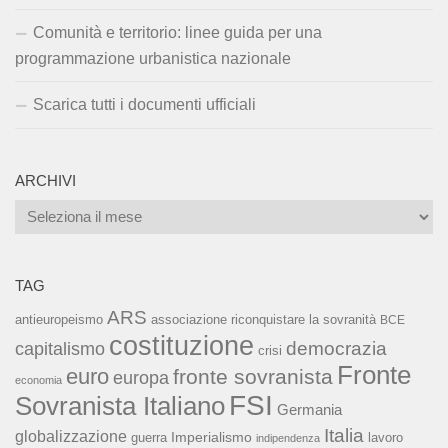
Comunità e territorio: linee guida per una
programmazione urbanistica nazionale
Scarica tutti i documenti ufficiali
ARCHIVI
Archivi
TAG
ARS
associazione riconquistare la sovranità
antieuropeismo
BCE
costituzione
capitalismo
democrazia
crisi
Fronte
euro
fronte sovranista
europa
economia
FSI
Sovranista Italiano
Germania
Italia
globalizzazione
Imperialismo
lavoro
guerra
indipendenza