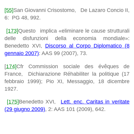
[55]
San Giovanni Crisostomo,
De Lazaro Concio II
,
6:
PG
48, 992.
[173]
Questo implica «eliminare le cause
strutturali
delle disfunzioni della economia mondiale»:
Benedetto XVI,
Discorso al Corpo Diplomatico
(8
gennaio 2007)
:
AAS
99 (2007), 73.
[
174]
Cfr Commission sociale des évêques de
France, Dichiarazione
Réhabiliter la politique
(17
febbraio 1999); Pio XI,
Messaggio
, 18 dicembre
1927.
[175]
Benedetto XVI,
Lett. enc.
Caritas in veritate
(29 giugno 2009)
, 2:
AAS
101 (2009), 642.