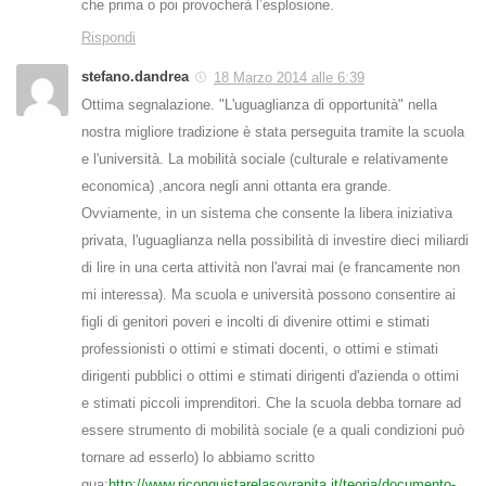
che prima o poi provocherà l’esplosione.
Rispondi
stefano.dandrea
18 Marzo 2014 alle 6:39
Ottima segnalazione. "L'uguaglianza di opportunità" nella
nostra migliore tradizione è stata perseguita tramite la scuola
e l'università. La mobilità sociale (culturale e relativamente
economica) ,ancora negli anni ottanta era grande.
Ovviamente, in un sistema che consente la libera iniziativa
privata, l'uguaglianza nella possibilità di investire dieci miliardi
di lire in una certa attività non l'avrai mai (e francamente non
mi interessa). Ma scuola e università possono consentire ai
figli di genitori poveri e incolti di divenire ottimi e stimati
professionisti o ottimi e stimati docenti, o ottimi e stimati
dirigenti pubblici o ottimi e stimati dirigenti d'azienda o ottimi
e stimati piccoli imprenditori. Che la scuola debba tornare ad
essere strumento di mobilità sociale (e a quali condizioni può
tornare ad esserlo) lo abbiamo scritto
qua:
http://www.riconquistarelasovranita.it/teoria/documento-