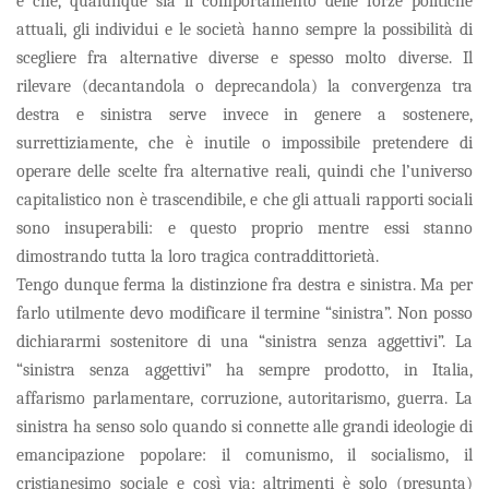
è che, qualunque sia il comportamento delle forze politiche
attuali, gli individui e le società hanno sempre la possibilità di
scegliere fra alternative diverse e spesso molto diverse. Il
rilevare (decantandola o deprecandola) la convergenza tra
destra e sinistra serve invece in genere a sostenere,
surrettiziamente, che è inutile o impossibile pretendere di
operare delle scelte fra alternative reali, quindi che l’universo
capitalistico non è trascendibile, e che gli attuali rapporti sociali
sono insuperabili: e questo proprio mentre essi stanno
dimostrando tutta la loro tragica contraddittorietà.
Tengo dunque ferma la distinzione fra destra e sinistra. Ma per
farlo utilmente devo modificare il termine “sinistra”. Non posso
dichiararmi sostenitore di una “sinistra senza aggettivi”. La
“sinistra senza aggettivi” ha sempre prodotto, in Italia,
affarismo parlamentare, corruzione, autoritarismo, guerra. La
sinistra ha senso solo quando si connette alle grandi ideologie di
emancipazione popolare: il comunismo, il socialismo, il
cristianesimo sociale e così via; altrimenti è solo (presunta)