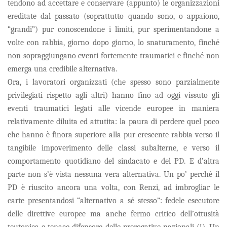
tendono ad accettare e conservare (appunto) le organizzazioni
ereditate dal passato (soprattutto quando sono, o appaiono,
“grandi”) pur conoscendone i limiti, pur sperimentandone a
volte con rabbia, giorno dopo giorno, lo snaturamento, finché
non sopraggiungano eventi fortemente traumatici e finché non
emerga una credibile alternativa.
Ora, i lavoratori organizzati (che spesso sono parzialmente
privilegiati rispetto agli altri) hanno fino ad oggi vissuto gli
eventi traumatici legati alle vicende europee in maniera
relativamente diluita ed attutita: la paura di perdere quel poco
che hanno è finora superiore alla pur crescente rabbia verso il
tangibile impoverimento delle classi subalterne, e verso il
comportamento quotidiano del sindacato e del PD. E d’altra
parte non s’è vista nessuna vera alternativa. Un po’ perché il
PD è riuscito ancora una volta, con Renzi, ad imbrogliar le
carte presentandosi “alternativo a sé stesso”: fedele esecutore
delle direttive europee ma anche fermo critico dell’ottusità
teutonica e tenace difensore delle prerogative nazionali (!). Un