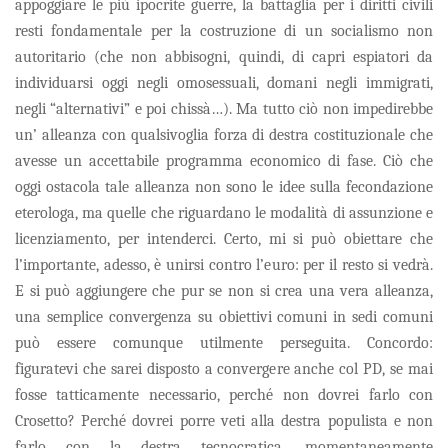
appoggiare le più ipocrite guerre, la battaglia per i diritti civili
resti fondamentale per la costruzione di un socialismo non
autoritario (che non abbisogni, quindi, di capri espiatori da
individuarsi oggi negli omosessuali, domani negli immigrati,
negli “alternativi” e poi chissà…). Ma tutto ciò non impedirebbe
un’ alleanza con qualsivoglia forza di destra costituzionale che
avesse un accettabile programma economico di fase. Ciò che
oggi ostacola tale alleanza non sono le idee sulla fecondazione
eterologa, ma quelle che riguardano le modalità di assunzione e
licenziamento, per intenderci. Certo, mi si può obiettare che
l’importante, adesso, è unirsi contro l’euro: per il resto si vedrà.
E si può aggiungere che pur se non si crea una vera alleanza,
una semplice convergenza su obiettivi comuni in sedi comuni
può essere comunque utilmente perseguita. Concordo:
figuratevi che sarei disposto a convergere anche col PD, se mai
fosse tatticamente necessario, perché non dovrei farlo con
Crosetto? Perché dovrei porre veti alla destra populista e non
farlo con la destra tecnocratica, momentaneamente