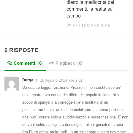
dietro la mediocrità dei
commenti, la realtà sul
campo
23 SETTEMBRE 2016
6 RISPOSTE
Commenti
6
Pingback
0
Durga
28 Agosto 2014 alle 2:11
Da quanto leggo, l'analisi di Prezzolini non costituisce un'
utile, costruttiva critica dei difetti del popolo italiano, allo
scopo di spingerlo a correggerli; e' il risultato di un
pessimismo totale, anzi di un nichilismo (in senso politico),
che puo' portare solo a autodisprezzo e rassegnazione. E non
serve il solito panegirico dei singoli Italiani geniali e famosi
(tra l'altro ormai molto rari). In un sito come questo dovrebbe