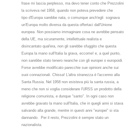
frase mi lascia perplesso, ma devo tener conto che Prezzolini
la scriveva nel 1958, quando non poteva prevedere che
tipo d'Europa sarebbe nata, o comunque anch'egli sognava
un'Europa molto diversa da questa offertaci dall'Unione
europea. Non possiamo immaginare cosa ne avrebbe pensato
della UE, ma sicuramente, intellettuale realista e
disincantato qual'era, non gli sarebbe sfuggito che questa
Europa la mano sull'Italia la grava, eccome! e, a quel punto,
non sarebbe stato tenero neanche con gli europei o europoidi.
Forse avrebbe modificato parecchie sue opinioni anche sui
suoi connazionali. Chissa! L'altra stranezza è l'accenno alla
Santa Russia. Nel 1958 non esisteva più la santa russia, a
meno che non si voglia considerare l'URSS un prodotto della
religione comunista, e dunque "santo". In ogni caso non
avrebbe gravato la mano sull'Italia, che in quegli anni si stava
salvando alla grande, mentre in questi anni "europei" si sta
dannando. Per il resto, Prezzolini è sempre stato un
nazionalista.