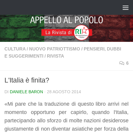
Salta al contenuto
CULTURA
/
NUOVO PATRIOTTISMO
/
PENSIERI, DUBBI
E SUGGERIMENTI
/
RIVISTA
6
L'Italia è finita?
DI
DANIELE BARON
·
28 AGOSTO 2014
«Mi pare che la traduzione di questo libro arrivi nel
momento opportuno per capirlo, quando l'Italia,
partecipando allo sforzo di molte nazioni desiderose
giustamente di non diventar asiatiche per forza della