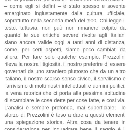
– come egli si definì – è stato spesso e sovente
emarginato ingiustamente dalla cultura ufficiale,
soprattutto nella seconda metà del '900. Chi legge il
testo, tuttavia, non può non rimanere colpito da
quanto le sue critiche severe rivolte agli Italiani
siano ancora valide oggi a tanti anni di distanza,
come, per certi aspetti, siamo poco cambiati da
allora. Per fare solo qualche esempio: Prezzolini
rileva la nostra litigiosità, il nostro preferire di essere
governati da uno straniero piuttosto che da un altro
italiano, il nostro scarso senso civico, il servilismo e
l'arrivismo di molti nostri intellettuali e uomini politici,
la vena retorica che ci porta alla pessima abitudine
di scambiare le cose dette per cose fatte, e così via.
L'analisi è sempre profonda, mai superficiale; lo
sforzo di Prezzolini è teso a dare a questi elementi
una spiegazione storica. Altra cosa da tenere in
considerazione per inquadrare bene il saggio è il