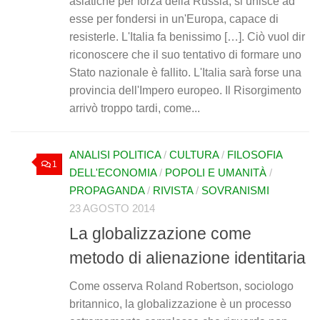
asiatiche per forza della Russia, si unisce ad
esse per fondersi in un'Europa, capace di
resisterle. L'Italia fa benissimo […]. Ciò vuol dir
riconoscere che il suo tentativo di formare uno
Stato nazionale è fallito. L'Italia sarà forse una
provincia dell'Impero europeo. Il Risorgimento
arrivò troppo tardi, come...
ANALISI POLITICA
/
CULTURA
/
FILOSOFIA
1
DELL'ECONOMIA
/
POPOLI E UMANITÀ
/
PROPAGANDA
/
RIVISTA
/
SOVRANISMI
23 AGOSTO 2014
La globalizzazione come
metodo di alienazione identitaria
Come osserva Roland Robertson, sociologo
britannico, la globalizzazione è un processo