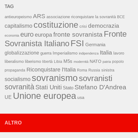
TAG
ARS
associazione riconquistare la sovranità
antieuropeismo
BCE
costituzione
capitalismo
democrazia
crisi
Fronte
euro
fronte sovranista
europa
economia
FSI
Sovranista Italiano
Germania
Italia
globalizzazione
Imperialismo
lavoro
guerra
indipendenza
M5s
NATO
liberalismo
liberismo
libertà
Libia
popolo
modernità
patria
Riconquistare l'Italia
sinistra
propaganda
Roma
Russia
sovranismo
sovranisti
socialismo
sovranità
Stefano D'Andrea
Stati Uniti
Stato
Unione europea
UE
usa
ALTRO