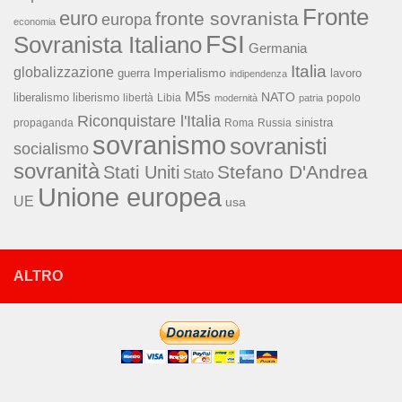
Fronte
euro
fronte sovranista
europa
economia
FSI
Sovranista Italiano
Germania
Italia
globalizzazione
Imperialismo
lavoro
guerra
indipendenza
M5s
NATO
liberalismo
liberismo
libertà
Libia
popolo
modernità
patria
Riconquistare l'Italia
sinistra
propaganda
Roma
Russia
sovranismo
sovranisti
socialismo
sovranità
Stefano D'Andrea
Stati Uniti
Stato
Unione europea
UE
usa
ALTRO