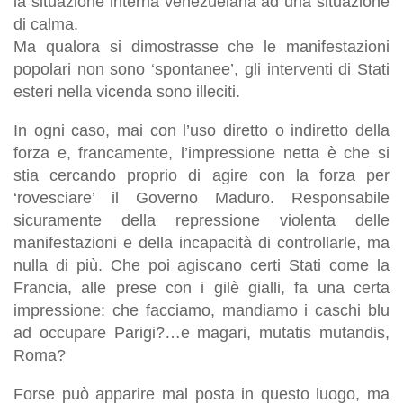
la situazione interna venezuelana ad una situazione
di calma
.
Ma qualora si dimostrasse che le manifestazioni
popolari non sono ‘spontanee’, gli interventi di Stati
esteri nella vicenda sono illeciti.
In ogni caso,
mai con l’uso diretto o indiretto della
forza
e, francamente,
l’impressione netta è che si
stia cercando proprio di agire con la forza per
‘
rovesciare
’
il
G
overno Maduro
. Responsabile
sicuramente della repressione violenta delle
manifestazioni e della incapacità di controllarle, ma
nulla di più. Che poi agiscano certi Stati come la
Francia, alle prese con i gilè gialli, fa una certa
impressione: che facciamo, mandiamo i caschi blu
ad occupare Parigi?…e magari, mutatis mutandis,
Roma?
Forse può apparire mal posta in questo luogo, ma