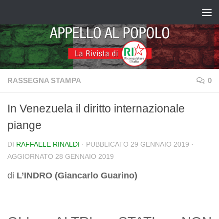
Salta al contenuto
RASSEGNA STAMPA
0
In Venezuela il diritto internazionale
piange
DI
RAFFAELE RINALDI
· PUBBLICATO
29 GENNAIO 2019
·
AGGIORNATO
28 GENNAIO 2019
di
L’INDRO (Giancarlo Guarino)