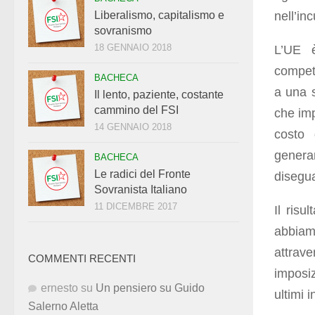
nell’in
Liberalismo, capitalismo e
sovranismo
18 GENNAIO 2018
L’UE 
competi
BACHECA
a una s
Il lento, paziente, costante
cammino del FSI
che imp
14 GENNAIO 2018
costo 
genera
BACHECA
Le radici del Fronte
diseguag
Sovranista Italiano
11 DICEMBRE 2017
Il risu
abbiam
attrave
COMMENTI RECENTI
imposiz
ernesto
su
Un pensiero su Guido
ultimi i
Salerno Aletta