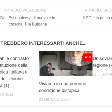
ARTICOLO PRECEDENTE
ARTICOLO SUC
Dall’Est qualcosa di nuovo e in
Il PD e la patria
crescita: è la Bulgaria
TREBBERO INTERESSARTI ANCHE...
31
0
abile contrasto
Un sovran
tituzione della
regione (
ica Italiana e
11 GENNAI
i dell’Unione
Viviamo in una perenne
a (1)
condizione distopica
ZO 2012
23 GIUGNO 2020