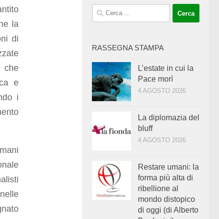
tito
Ricerca
per:
he la
ni di
RASSEGNA STAMPA
zzate
e che
L’estate in cui la
Pace morì
ica e
4 AGOSTO 2026
ndo i
mento
La diplomazia del
bluff
4 AGOSTO 2026
omani
onale
Restare umani: la
forma più alta di
listi
ribellione al
nelle
mondo distopico
gnato
di oggi (di Alberto