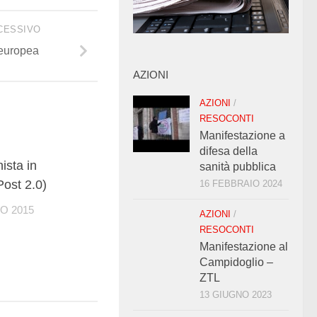
CESSIVO
 europea
AZIONI
AZIONI
/
RESOCONTI
Manifestazione a
difesa della
2
ista in
sanità pubblica
Post 2.0)
16 FEBBRAIO 2024
O 2015
AZIONI
/
RESOCONTI
Manifestazione al
Campidoglio –
ZTL
13 GIUGNO 2023