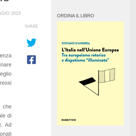
GIO 2019
ORDINA IL LIBRO
SHARE
senza
inare
eglio
ressi
e che
le di
t. Ad
onati