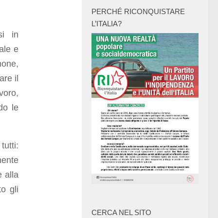
PERCHÉ RICONQUISTARE
L’ITALIA?
i in
ale e
mone,
are il
voro,
do le
tutti:
nente
 alla
o gli
CERCA NEL SITO