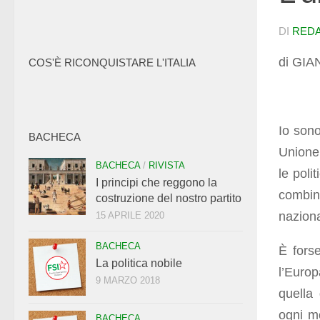
DI
RED
di GIA
COS'È RICONQUISTARE L'ITALIA
Io sono
BACHECA
Unione 
BACHECA
/
RIVISTA
le poli
I principi che reggono la
combina
costruzione del nostro partito
naziona
15 APRILE 2020
BACHECA
È fors
La politica nobile
l’Europ
9 MARZO 2018
quella 
ogni m
BACHECA