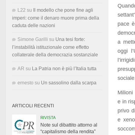
Quando
L22
su
Il modello che pone fine agli
settant
imperi: come il denaro muore prima della
pace è 
caduta delle nazioni
democra
Simone Garilli
su
Una tesi forte:
a mett
l’instabilità istituzionale come effetto
oggi l
collaterale della democrazia sostanziale
l’irrig
presup
AR
su
La Patria non è più l’Italia tutta
sociale
ernesto
su
Un sassolino dalla scarpa
Milioni
e in ri
ARTICOLI RECENTI
privo d
RIVISTA
e xenof
Note sul dibattito attorno al
soccom
“capitalismo della rendita”