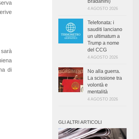
Bradanini)
serva
4 AGOSTO 2026
erive
Telefonata: i
sauditi lanciano
un ultimatum a
Trump a nome
del CCG
 sarà
4 AGOSTO 2026
piena
ma di
No alla guerra.
La scissione tra
volontà e
mentalità
4 AGOSTO 2026
GLI ALTRI ARTICOLI