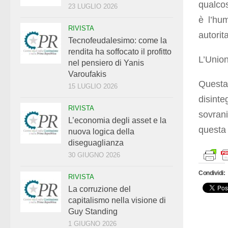
qualcos
23 LUGLIO 2026
è l’hu
RIVISTA
autorit
Tecnofeudalesimo: come la
rendita ha soffocato il profitto
L’Union
nel pensiero di Yanis
Varoufakis
Questa
15 LUGLIO 2026
disinte
RIVISTA
sovran
L’economia degli asset e la
questa
nuova logica della
diseguaglianza
30 GIUGNO 2026
Condividi:
RIVISTA
La corruzione del
capitalismo nella visione di
Guy Standing
1 GIUGNO 2026