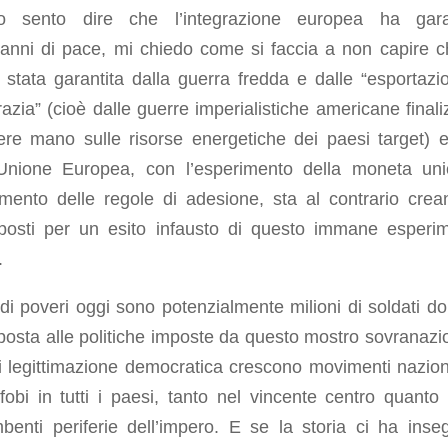
 sento dire che l’integrazione europea ha garan
’anni di pace, mi chiedo come si faccia a non capire c
stata garantita dalla guerra fredda e dalle “esportazio
zia” (cioè dalle guerre imperialistiche americane finali
ere mano sulle risorse energetiche dei paesi target) 
’Unione Europea, con l’esperimento della moneta un
idimento delle regole di adesione, sta al contrario crea
posti per un esito infausto di questo immane esperi
.
 di poveri oggi sono potenzialmente milioni di soldati d
sposta alle politiche imposte da questo mostro sovranazi
i legittimazione democratica crescono movimenti naziona
obi in tutti i paesi, tanto nel vincente centro quanto 
benti periferie dell’impero. E se la storia ci ha inse