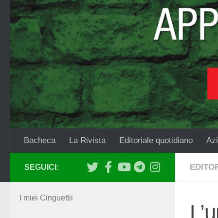
Salta al contenuto
Bacheca
La Rivista
Editoriale quotidiano
Azi
EDITO
SEGUICI:
I miei Cinguettii
L’u