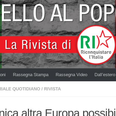
oni
Rassegna Stampa
Rassegna Video
Dall’estero
RIALE QUOTIDIANO
/
RIVISTA
nica altra Europa possibi