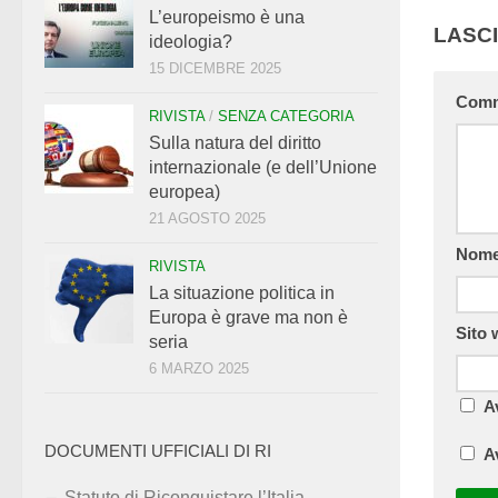
L’europeismo è una
LASC
ideologia?
15 DICEMBRE 2025
Com
RIVISTA
/
SENZA CATEGORIA
Sulla natura del diritto
internazionale (e dell’Unione
europea)
21 AGOSTO 2025
Nom
RIVISTA
La situazione politica in
Europa è grave ma non è
Sito
seria
6 MARZO 2025
A
DOCUMENTI UFFICIALI DI RI
A
Statuto di Riconquistare l’Italia