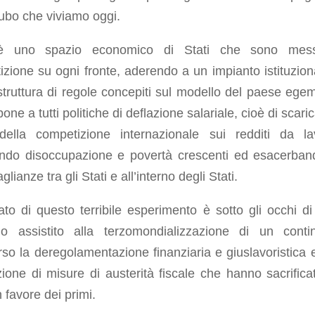
cubo che viviamo oggi.
è uno spazio economico di Stati che sono mess
zione su ogni fronte, aderendo a un impianto istituzion
truttura di regole concepiti sul modello del paese ege
one a tutti politiche di deflazione salariale, cioè di scaric
della competizione internazionale sui redditi da la
ndo disoccupazione e povertà crescenti ed esacerban
lianze tra gli Stati e all’interno degli Stati.
ltato di questo terribile esperimento è sotto gli occhi di 
o assistito alla terzomondializzazione di un conti
rso la deregolamentazione finanziaria e giuslavoristica e
ione di misure di austerità fiscale che hanno sacrificat
n favore dei primi.