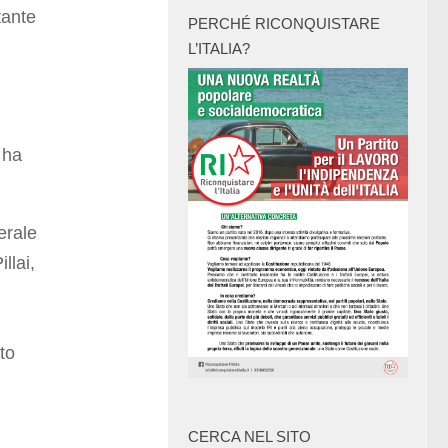
tante
PERCHÉ RICONQUISTARE
L’ITALIA?
 ha
erale
llai,
to
CERCA NEL SITO