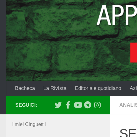
Salta al contenuto
Bacheca
La Rivista
Editoriale quotidiano
Azi
ANALIS
SEGUICI:
I miei Cinguettii
SE