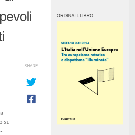
lpevoli
ORDINA IL LIBRO
i
SHARE
ha
to su
o-