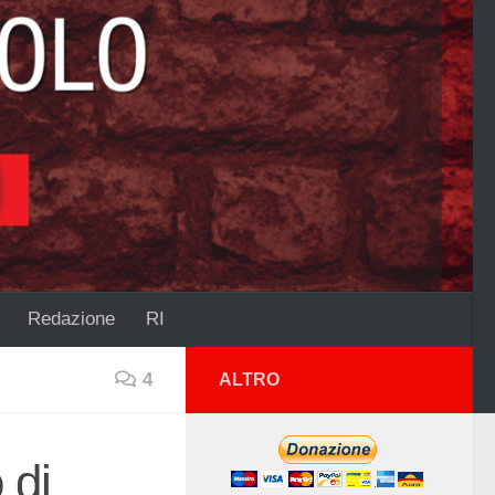
Redazione
RI
4
ALTRO
 di