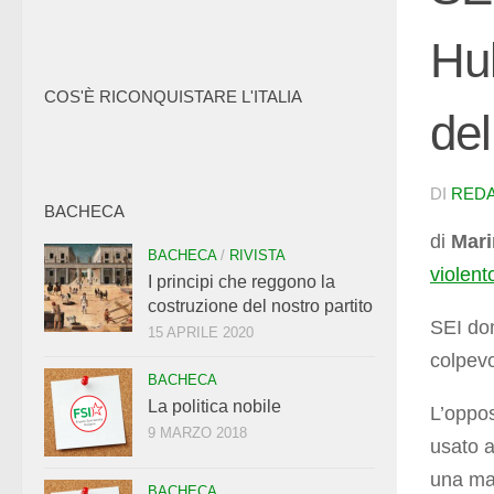
Hul
COS'È RICONQUISTARE L'ITALIA
del
DI
RED
BACHECA
di
Mari
BACHECA
/
RIVISTA
violent
I principi che reggono la
costruzione del nostro partito
SEI dom
15 APRILE 2020
colpevo
BACHECA
La politica nobile
L’oppos
9 MARZO 2018
usato a
una man
BACHECA