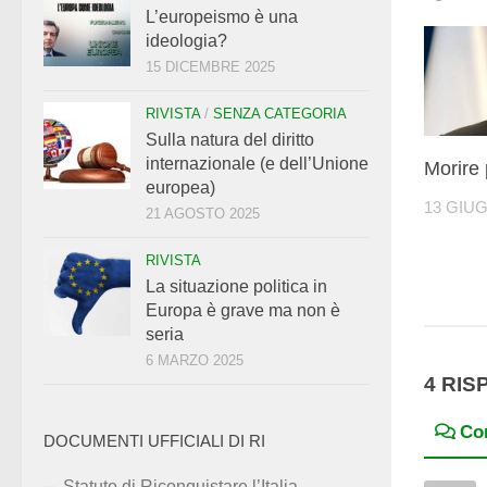
L’europeismo è una
ideologia?
15 DICEMBRE 2025
RIVISTA
/
SENZA CATEGORIA
Sulla natura del diritto
internazionale (e dell’Unione
Morire 
europea)
13 GIU
21 AGOSTO 2025
RIVISTA
La situazione politica in
Europa è grave ma non è
seria
6 MARZO 2025
4 RIS
Co
DOCUMENTI UFFICIALI DI RI
Statuto di Riconquistare l’Italia