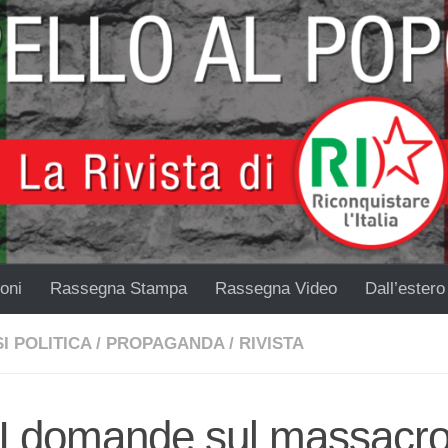
oni
Rassegna Stampa
Rassegna Video
Dall’estero
I POLITICA
/
PROPAGANDA
/
RIVISTA
I domande sul massacro