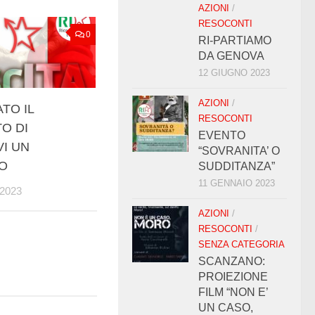
AZIONI
/
RESOCONTI
0
RI-PARTIAMO
DA GENOVA
12 GIUGNO 2023
AZIONI
/
TO IL
RESOCONTI
O DI
EVENTO
I UN
“SOVRANITA’ O
O
SUDDITANZA”
11 GENNAIO 2023
 2023
AZIONI
/
RESOCONTI
/
SENZA CATEGORIA
SCANZANO:
PROIEZIONE
FILM “NON E’
UN CASO,