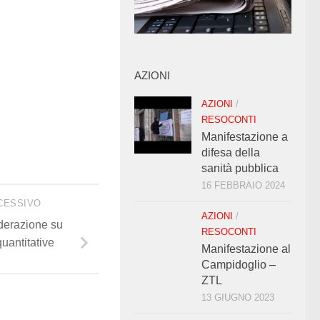
AZIONI
AZIONI
/
RESOCONTI
Manifestazione a
difesa della
sanità pubblica
16 FEBBRAIO 2024
CESSIVO
AZIONI
/
derazione su
RESOCONTI
uantitative
Manifestazione al
Campidoglio –
ZTL
13 GIUGNO 2023