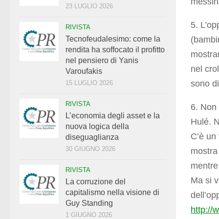
messin
23 LUGLIO 2026
5. L’o
RIVISTA
(bambin
Tecnofeudalesimo: come la
rendita ha soffocato il profitto
mostran
nel pensiero di Yanis
nel cro
Varoufakis
sono di
15 LUGLIO 2026
RIVISTA
6. Non 
L’economia degli asset e la
Hulé. N
nuova logica della
C’è un 
diseguaglianza
30 GIUGNO 2026
mostra 
mentre 
RIVISTA
Ma si v
La corruzione del
capitalismo nella visione di
dell’op
Guy Standing
http:/
1 GIUGNO 2026