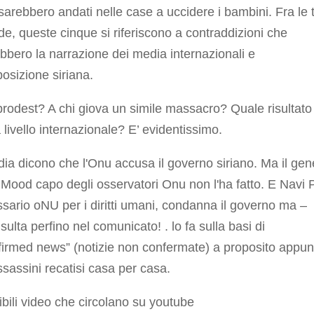
arebbero andati nelle case a uccidere i bambini. Fra le 
, queste cinque si riferiscono a contraddizioni che
ebbero la narrazione dei media internazionali e
posizione siriana.
prodest? A chi giova un simile massacro? Quale risultato
 livello internazionale? E’ evidentissimo.
dia dicono che l'Onu accusa il governo siriano. Ma il gen
Mood capo degli osservatori Onu non l'ha fatto. E Navi Pi
ario oNU per i diritti umani, condanna il governo ma –
sulta perfino nel comunicato! . lo fa sulla basi di
irmed news” (notizie non confermate) a proposito appun
ssassini recatisi casa per casa.
rribili video che circolano su youtube