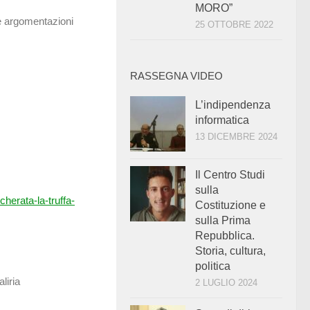
MORO”
 le argomentazioni
25 OTTOBRE 2022
RASSEGNA VIDEO
L’indipendenza
informatica
13 DICEMBRE 2024
Il Centro Studi
sulla
erata-la-truffa-
Costituzione e
sulla Prima
Repubblica.
Storia, cultura,
politica
liria
2 LUGLIO 2024