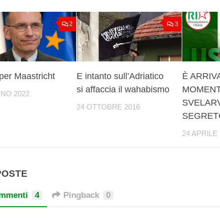
2
3
per Maastricht
E intanto sull’Adriatico
È ARRIVA
si affaccia il wahabismo
MOMENT
GNO 2022
SVELARV
24 OTTOBRE 2016
SEGRET
24 APRILE
POSTE
mmenti
4
Pingback
0