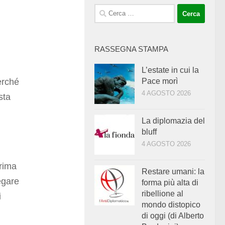
Ricerca
per:
RASSEGNA STAMPA
L’estate in cui la
erché
Pace morì
4 AGOSTO 2026
sta
La diplomazia del
bluff
4 AGOSTO 2026
prima
Restare umani: la
egare
forma più alta di
ribellione al
i
mondo distopico
di oggi (di Alberto