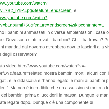
/www.youtube.com/watch?
v=7B2_iY9ALpg&feature=endscreen
e
/www.youtube.com/watch?
=bLab9mIl750&feature=endscreen&skipcontrinter=1
o i bambini ammassati in diverse ambientazioni, case o
. Dove sono stati trovati i bambini? Chi li ha trovati? P
ni mandati dal governo avrebbero dovuto lasciarli alla vi
 e degli osservatori?
sto video http://www.youtube.com/watch?v=-
fDY&feature=related mostra bambini morti, alcuni con i
egati, e la didascalia è “hanno legato le mani ai bambini 
derli”. Ma non è incredibile che un assassino si metta a l
 dei bambini prima di ucciderli in massa. Dunque le man
tate legate dopo. Dunque c’è una componente di