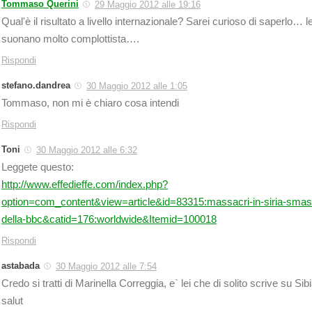
Tommaso Querini
29 Maggio 2012 alle 19:16
Qual'è il risultato a livello internazionale? Sarei curioso di saperlo…
suonano molto complottista….
Rispondi
stefano.dandrea
30 Maggio 2012 alle 1:05
Tommaso, non mi è chiaro cosa intendi
Rispondi
Toni
30 Maggio 2012 alle 6:32
Leggete questo:
http://www.effedieffe.com/index.php?
option=com_content&view=article&id=83315:massacri-in-siria-smasch
della-bbc&catid=176:worldwide&Itemid=100018
Rispondi
astabada
30 Maggio 2012 alle 7:54
Credo si tratti di Marinella Correggia, e` lei che di solito scrive su Sibia
salut