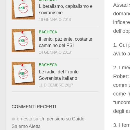
Assad s
Liberalismo, capitalismo e
sovranismo
domande
18 GENNAIO 2018
inficer
dell’op
BACHECA
Il lento, paziente, costante
1. Cui 
cammino del FSI
14 GENNAIO 2018
avuto a
BACHECA
2. I me
Le radici del Fronte
Robert 
Sovranista Italiano
commiss
11 DICEMBRE 2017
come ri
“unconf
COMMENTI RECENTI
degli a
ernesto
su
Un pensiero su Guido
3. I te
Salerno Aletta