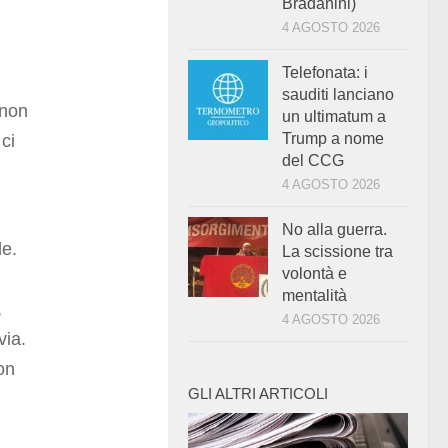
Bradanini)
4 AGOSTO 2026
Telefonata: i
sauditi lanciano
 non
un ultimatum a
Trump a nome
ci
del CCG
4 AGOSTO 2026
No alla guerra.
de.
La scissione tra
volontà e
mentalità
,
4 AGOSTO 2026
via.
on
GLI ALTRI ARTICOLI