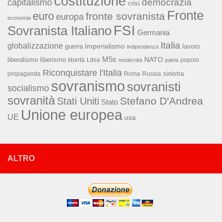
costituzione
capitalismo
democrazia
crisi
Fronte
euro
fronte sovranista
europa
economia
FSI
Sovranista Italiano
Germania
Italia
globalizzazione
Imperialismo
lavoro
guerra
indipendenza
M5s
NATO
liberalismo
liberismo
libertà
Libia
popolo
modernità
patria
Riconquistare l'Italia
sinistra
propaganda
Roma
Russia
sovranismo
sovranisti
socialismo
sovranità
Stefano D'Andrea
Stati Uniti
Stato
Unione europea
UE
usa
ALTRO