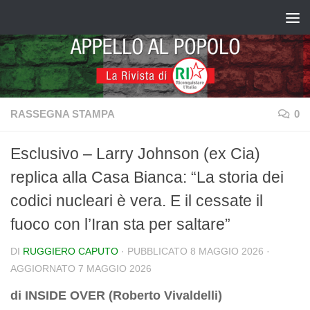
Salta al contenuto
RASSEGNA STAMPA
0
Esclusivo – Larry Johnson (ex Cia)
replica alla Casa Bianca: “La storia dei
codici nucleari è vera. E il cessate il
fuoco con l’Iran sta per saltare”
DI
RUGGIERO CAPUTO
· PUBBLICATO
8 MAGGIO 2026
·
AGGIORNATO
7 MAGGIO 2026
di INSIDE OVER (Roberto Vivaldelli)