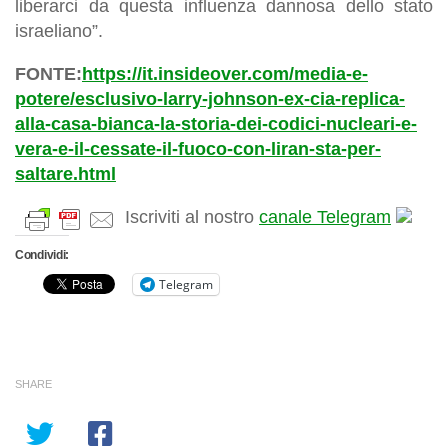
liberarci da questa influenza dannosa dello stato
israeliano”.
FONTE:
https://it.insideover.com/media-e-
potere/esclusivo-larry-johnson-ex-cia-replica-
alla-casa-bianca-la-storia-dei-codici-nucleari-e-
vera-e-il-cessate-il-fuoco-con-liran-sta-per-
saltare.html
Iscriviti al nostro
canale Telegram
Condividi:
Telegram
SHARE