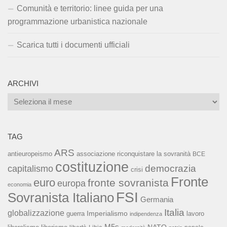
Comunità e territorio: linee guida per una
programmazione urbanistica nazionale
Scarica tutti i documenti ufficiali
ARCHIVI
Archivi
TAG
ARS
associazione riconquistare la sovranità
antieuropeismo
BCE
costituzione
capitalismo
democrazia
crisi
Fronte
euro
fronte sovranista
europa
economia
FSI
Sovranista Italiano
Germania
Italia
globalizzazione
Imperialismo
lavoro
guerra
indipendenza
M5s
NATO