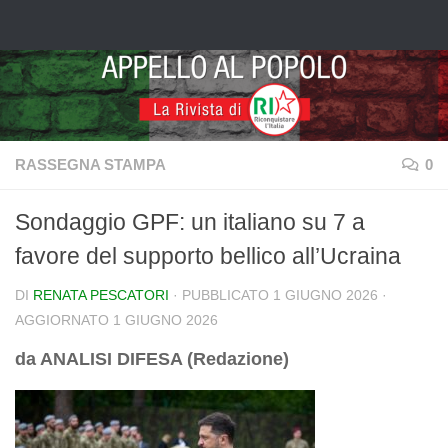
Salta al contenuto
RASSEGNA STAMPA
0
Sondaggio GPF: un italiano su 7 a
favore del supporto bellico all’Ucraina
DI
RENATA PESCATORI
· PUBBLICATO
1 GIUGNO 2026
·
AGGIORNATO
1 GIUGNO 2026
da ANALISI DIFESA (Redazione)