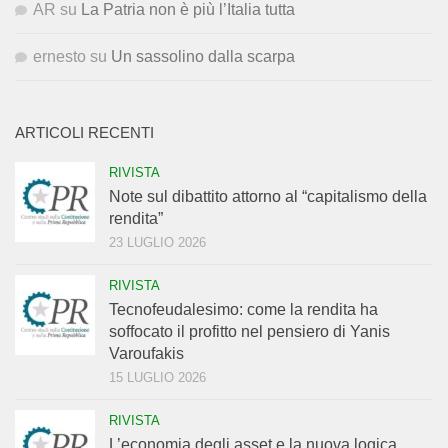
AR
su
La Patria non è più l’Italia tutta
ernesto
su
Un sassolino dalla scarpa
ARTICOLI RECENTI
RIVISTA
Note sul dibattito attorno al “capitalismo della
rendita”
23 LUGLIO 2026
RIVISTA
Tecnofeudalesimo: come la rendita ha
soffocato il profitto nel pensiero di Yanis
Varoufakis
15 LUGLIO 2026
RIVISTA
L’economia degli asset e la nuova logica