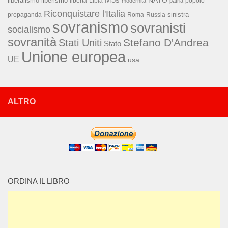
liberalismo
liberismo
libertà
Libia
popolo
modernità
patria
Riconquistare l'Italia
sinistra
propaganda
Roma
Russia
sovranismo
sovranisti
socialismo
sovranità
Stefano D'Andrea
Stati Uniti
Stato
Unione europea
UE
usa
ALTRO
ORDINA IL LIBRO