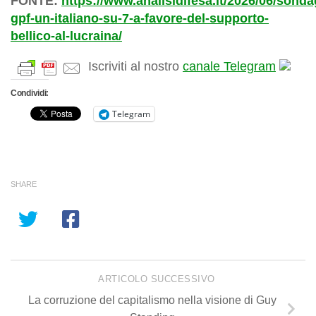
FONTE:
https://www.analisidifesa.it/2026/06/sonda
gpf-un-italiano-su-7-a-favore-del-supporto-
bellico-al-lucraina/
Iscriviti al nostro
canale Telegram
Condividi:
Telegram
SHARE
ARTICOLO SUCCESSIVO
La corruzione del capitalismo nella visione di Guy