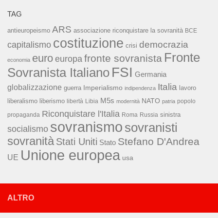
TAG
ARS
associazione riconquistare la sovranità
antieuropeismo
BCE
costituzione
capitalismo
democrazia
crisi
Fronte
euro
fronte sovranista
europa
economia
FSI
Sovranista Italiano
Germania
Italia
globalizzazione
Imperialismo
lavoro
guerra
indipendenza
M5s
NATO
liberalismo
liberismo
libertà
Libia
popolo
modernità
patria
Riconquistare l'Italia
sinistra
propaganda
Roma
Russia
sovranismo
sovranisti
socialismo
sovranità
Stefano D'Andrea
Stati Uniti
Stato
Unione europea
UE
usa
ALTRO