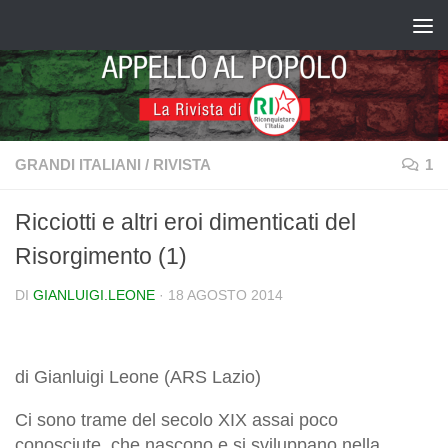
Salta al contenuto
GRANDI ITALIANI
/
RIVISTA
1
Ricciotti e altri eroi dimenticati del
Risorgimento (1)
DI
GIANLUIGI.LEONE
·
18 AGOSTO 2014
di Gianluigi Leone (ARS Lazio)
Ci sono trame del secolo XIX assai poco
conosciute, che nascono e si sviluppano nella