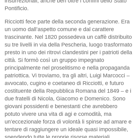
insurrezionali, anche ben oltre i confini dello Stato
Pontificio.
Ricciotti fece parte della seconda generazione. Era
un uomo dall’aspetto comune e dal carattere
trascinante. Nel 1820 possedeva un caffè distribuito
su tre livelli in via della Pescheria, luogo trasformato
presto in uno dei ritrovi clandestini per i patrioti della
città. Si formò così un gruppo impegnato
principalmente nel proselitismo e nella propaganda
patriottica. Vi troviamo, tra gli altri, Luigi Marcocci –
avvocato, cugino e coetaneo di Ricciotti, e futuro
costituente della Repubblica Romana del 1849 – e i
due fratelli di Nicola, Giacomo e Domenico. Sono
giovani possidenti e benestanti che avrebbero
potuto vivere una vita di agi e comodità, ma
un’eccezionale forza di volontà li spinse ad amare e
tentare di raggiungere un ideale quasi impossibile,
spendendo tutte le proprie risorse materiali,