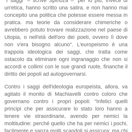
"I saggi" – scrive Spinoza – "per lo più, invece di
un'etica, hanno scritto una satira. e non hanno mai
concepito una politica che potesse essere messa in
pratica. ma teorie da considerare chimeriche o
avrebbero potuto trovare realizzazione nel paese di
Utopia, o nell'età dell'oro dei poeti, ovvero lì dove
non v'era bisogno alcuno". L'europeismo è una
trappola ideologica dei saggi, che tratta come
ostacolo da eliminare ogni ingranaggio che non si
accordi e collimi con le sue grandi ruote, finanche il
diritto dei popoli ad autogovernarsi.
Contro i saggi dell'ideologia europeista, allora, va
agitato il monito di Machiavelli contro coloro che
governano contro i propri popoli: "Infelici quelli
principi che per assicurare lo stato loro hanno a
tenere vie straordinarie, avendo per nemici la
moltitudine: perché quello che ha per nemici i pochi,
facilmente e sanza molti scandoli si assicura: ma chi