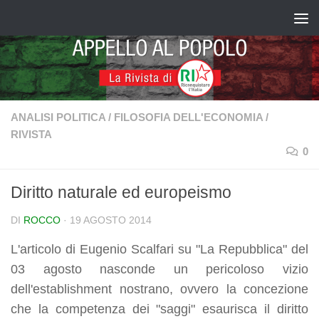
Salta al contenuto
ANALISI POLITICA
/
FILOSOFIA DELL'ECONOMIA
/
RIVISTA
0
Diritto naturale ed europeismo
DI
ROCCO
·
19 AGOSTO 2014
L'articolo
di Eugenio Scalfari
su "La Repubblica"
del
03 agosto nasconde un pericoloso vizio
dell'establishment nostrano, ovvero la concezione
che la competenza dei "saggi" esaurisca il diritto