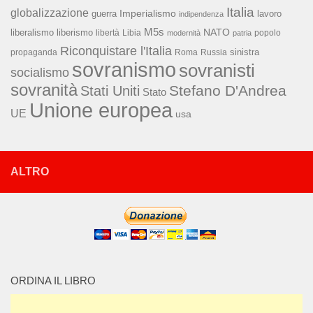
Italia
globalizzazione
Imperialismo
lavoro
guerra
indipendenza
M5s
NATO
liberalismo
liberismo
libertà
Libia
popolo
modernità
patria
Riconquistare l'Italia
sinistra
propaganda
Roma
Russia
sovranismo
sovranisti
socialismo
sovranità
Stefano D'Andrea
Stati Uniti
Stato
Unione europea
UE
usa
ALTRO
ORDINA IL LIBRO