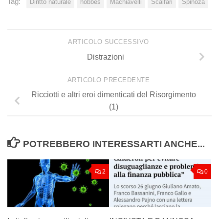
Tag:
Diritto naturale
hobbes
Machiavelli
Scalfari
Spinoza
ARTICOLO SUCCESSIVO
Distrazioni
ARTICOLO PRECEDENTE
Ricciotti e altri eroi dimenticati del Risorgimento
(1)
POTREBBERO INTERESSARTI ANCHE...
2
0