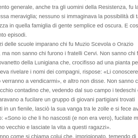
nto generale, anche tra gli uomini della Resistenza, fu l
a meraviglia; nessuno si immaginava la possibilità di 
za in quella famiglia di gente semplice ed oscura. E cos
nto episodi.
zi delle scuole imparano chi fu Muzio Scevola o Orazio
, ma non sanno chi furono i fratelli Cervi. Non sanno chi 
ovanetto della Lunigiana che, crocifisso ad una pianta p
eva rivelare i nomi dei compagni, rispose: «Li conoscere
verranno a vendicarmi», e altro non disse. Non sanno c
ecchio contadino che, vedendo dal suo campo i tedeschi
aravano a fucilare un gruppo di giovani partigiani trovati
i in un fienile, lasciò la sua vanga tra le zolle e si fece a
: «Sono io che li ho nascosti (e non era vero), fucilate 
o vecchio e lasciate la vita a questi ragazzi».
nno come si chiama colui che, imprigionato, temendo di