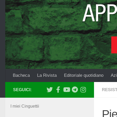
Salta al contenuto
Bacheca
La Rivista
Editoriale quotidiano
Azi
RESIS
SEGUICI:
I miei Cinguettii
Pi