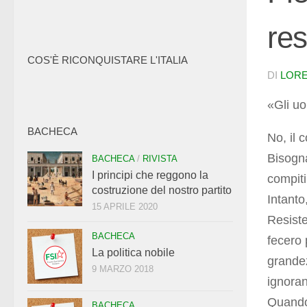
res
COS'È RICONQUISTARE L'ITALIA
DI
LORE
«Gli uo
BACHECA
No, il 
Bisogna
BACHECA
/
RIVISTA
I principi che reggono la
compiti
costruzione del nostro partito
Intanto
15 APRILE 2020
Resiste
BACHECA
fecero 
La politica nobile
grandez
9 MARZO 2018
ignoran
Quando 
BACHECA