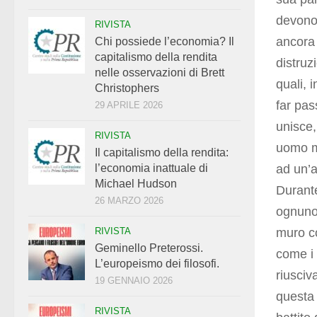
devono 
RIVISTA
ancora p
Chi possiede l’economia? Il
capitalismo della rendita
distruz
nelle osservazioni di Brett
quali, 
Christophers
far pas
29 APRILE 2026
unisce,
RIVISTA
uomo me
Il capitalismo della rendita:
ad un’a
l’economia inattuale di
Michael Hudson
Durante
26 MARZO 2026
ognuno 
muro co
RIVISTA
Geminello Preterossi.
come i 
L’europeismo dei filosofi.
riusciv
19 GENNAIO 2026
questa 
RIVISTA