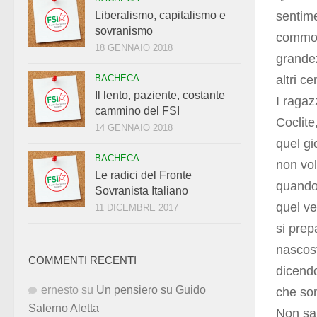
sentime
Liberalismo, capitalismo e
sovranismo
commoss
18 GENNAIO 2018
grandez
altri ce
BACHECA
Il lento, paziente, costante
I ragaz
cammino del FSI
Coclite
14 GENNAIO 2018
quel gi
BACHECA
non vol
Le radici del Fronte
quando 
Sovranista Italiano
quel v
11 DICEMBRE 2017
si prep
nascost
COMMENTI RECENTI
dicendo
ernesto
su
Un pensiero su Guido
che son
Salerno Aletta
Non sa