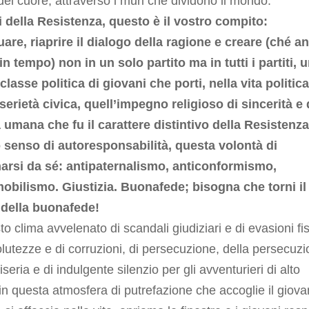
 del cuore, attraverso i muri che dividono il mondo.
 della Resistenza, questo è il vostro compito:
are, riaprire il dialogo della ragione e creare (ché a
n tempo) non in un solo partito ma in tutti i partiti, 
lasse politica di giovani che porti, nella vita politica
serietà civica, quell’impegno religioso di sincerità e 
 umana che fu il carattere distintivo della Resistenza
 senso di autoresponsabilità, questa volontà di
arsi da sé: antipaternalismo, anticonformismo,
obilismo. Giustizia. Buonafede; bisogna che torni il
della buonafede!
to clima avvelenato di scandali giudiziari e di evasioni fis
olutezze e di corruzioni, di persecuzione, della persecuz
iseria e di indulgente silenzio per gli avventurieri di alto
in questa atmosfera di putrefazione che accoglie il giov