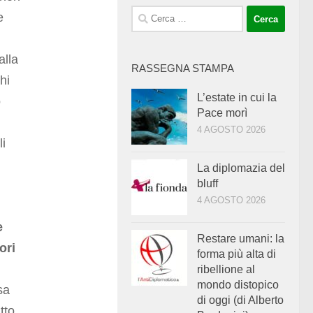
Ricerca
e
per:
alla
RASSEGNA STAMPA
hi
L’estate in cui la
o
Pace morì
4 AGOSTO 2026
li
La diplomazia del
bluff
4 AGOSTO 2026
e
Restare umani: la
ori
forma più alta di
ribellione al
mondo distopico
sa
di oggi (di Alberto
tto,