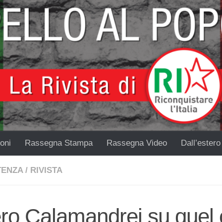
oni
Rassegna Stampa
Rassegna Video
Dall’estero
TENZA
/
RIVISTA
ero Calamandrei su quel