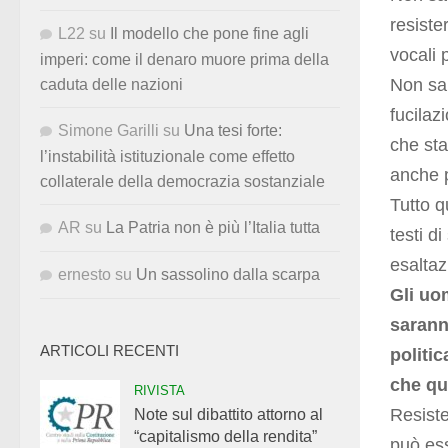
resiste
L22
su
Il modello che pone fine agli
vocali 
imperi: come il denaro muore prima della
Non sa
caduta delle nazioni
fucilaz
Simone Garilli
su
Una tesi forte:
che sta
l’instabilità istituzionale come effetto
anche p
collaterale della democrazia sostanziale
Tutto q
AR
su
La Patria non è più l’Italia tutta
testi d
esaltaz
ernesto
su
Un sassolino dalla scarpa
Gli uo
sarann
ARTICOLI RECENTI
politi
che qu
RIVISTA
Resiste
Note sul dibattito attorno al
“capitalismo della rendita”
può ess