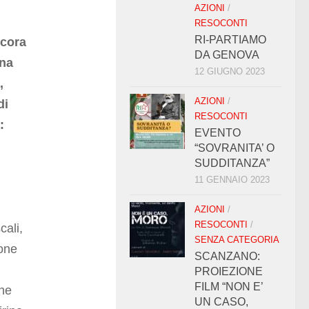
AZIONI
/
RESOCONTI
RI-PARTIAMO
ncora
DA GENOVA
una
12 GIUGNO 2023
,
AZIONI
/
di
RESOCONTI
:
EVENTO
“SOVRANITA’ O
SUDDITANZA”
11 GENNAIO 2023
AZIONI
/
RESOCONTI
/
cali,
SENZA CATEGORIA
ione
SCANZANO:
PROIEZIONE
FILM “NON E’
ane
UN CASO,