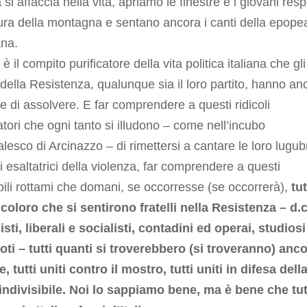
si affaccia nella vita, apriamo le finestre e i giovani resp
pura della montagna e sentano ancora i canti della epope
ana.
è il compito purificatore della vita politica italiana che gli
della Resistenza, qualunque sia il loro partito, hanno an
re di assolvere. E far comprendere a questi ridicoli
atori che ogni tanto si illudono – come nell’incubo
lesco di Arcinazzo – di rimettersi a cantare le loro lugub
 esaltatrici della violenza, far comprendere a questi
ili rottami che domani, se occorresse (se occorrerà),
tut
coloro che si sentirono fratelli nella Resistenza – d.c
ti, liberali e socialisti, contadini ed operai, studiosi
oti – tutti quanti si troverebbero (si troveranno) anc
, tutti uniti contro il mostro, tutti uniti in difesa dell
 indivisibile. Noi lo sappiamo bene, ma è bene che tut