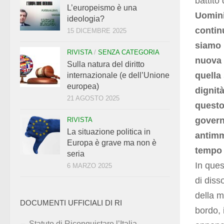
battito
L’europeismo è una
Uomini
ideologia?
continu
15 DICEMBRE 2025
siamo i
RIVISTA
/
SENZA CATEGORIA
nuova c
Sulla natura del diritto
quella 
internazionale (e dell’Unione
europea)
dignità
21 AGOSTO 2025
questo
govern
RIVISTA
La situazione politica in
antimm
Europa è grave ma non è
tempo 
seria
In ques
6 MARZO 2025
di diss
della m
DOCUMENTI UFFICIALI DI RI
bordo, 
Statuto di Riconquistare l’Italia