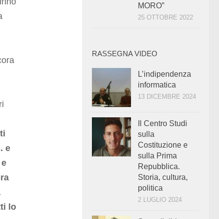
irino
MORO”
a
25 OTTOBRE 2022
RASSEGNA VIDEO
cora
L’indipendenza
informatica
13 DICEMBRE 2024
ri
Il Centro Studi
ti
sulla
Costituzione e
. e
sulla Prima
 e
Repubblica.
ora
Storia, cultura,
politica
a
2 LUGLIO 2024
ti lo