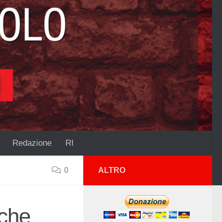
Redazione
RI
0
ALTRO
 che