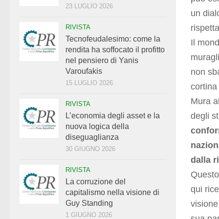
23 LUGLIO 2026
un dial
rispetta
RIVISTA
Tecnofeudalesimo: come la
Il mond
rendita ha soffocato il profitto
muragli
nel pensiero di Yanis
non sba
Varoufakis
15 LUGLIO 2026
cortina
Mura alt
RIVISTA
degli s
L’economia degli asset e la
nuova logica della
confor
diseguaglianza
nazion
30 GIUGNO 2026
dalla 
RIVISTA
Questo 
La corruzione del
qui ric
capitalismo nella visione di
visione
Guy Standing
1 GIUGNO 2026
sua par