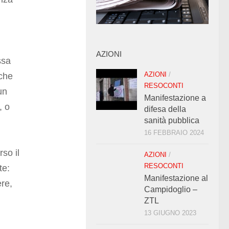
i
AZIONI
ssa
AZIONI
/
 che
RESOCONTI
un
Manifestazione a
, o
difesa della
sanità pubblica
16 FEBBRAIO 2024
so il
AZIONI
/
RESOCONTI
te:
Manifestazione al
ere,
Campidoglio –
ZTL
13 GIUGNO 2023