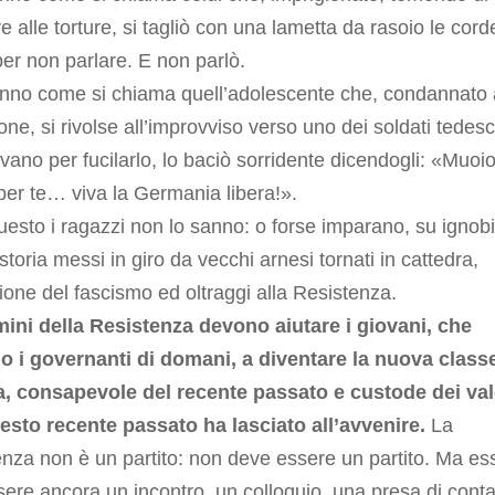
re alle torture, si tagliò con una lametta da rasoio le cord
per non parlare. E non parlò.
nno come si chiama quell’adolescente che, condannato 
ione, si rivolse all’improvviso verso uno dei soldati tedesc
vano per fucilarlo, lo baciò sorridente dicendogli: «Muoi
er te… viva la Germania libera!».
uesto i ragazzi non lo sanno: o forse imparano, su ignobi
i storia messi in giro da vecchi arnesi tornati in cattedra,
ione del fascismo ed oltraggi alla Resistenza.
mini della Resistenza devono aiutare i giovani, che
o i governanti di domani, a diventare la nuova class
ca, consapevole del recente passato e custode dei val
esto recente passato ha lasciato all’avvenire.
La
nza non è un partito: non deve essere un partito. Ma es
ere ancora un incontro, un colloquio, una presa di conta