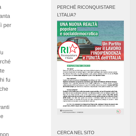
a
PERCHÉ RICONQUISTARE
L’ITALIA?
tanta
ì per
fu
erché
te
hi fu
 che
vanti
me
CERCA NEL SITO
 non