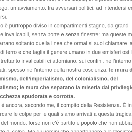
ogo: un avviamento, fra avversari politici, ad intendersi e
rsi.
o è purtroppo diviso in compartimenti stagno, da grandi
e invalicabili, senza porte e senza finestre: ma queste 
rrano soltanto quella linea che ormai si suol chiamare l
 di ferro e che taglia il genere umano in due emisferi ostil
rettanto invalicabili ci attorniano, sui confini, nell’interno
tati, spesso nell’interno della nostra coscienza:
le mura d
mismo, dell’imperialismo, del colonialismo, del
alismo; le mura che separano la miseria dal privilegi
ricchezza spudorata e corrotta.
è ancora, secondo me, il compito della Resistenza. È inu
ercare le colpe per le quali siamo arrivati a questa tragica
 del mondo: forse non c’è partito e popolo che non abbia
te di colpa. Ma gli uomini che appartennero alla Resist