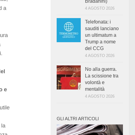
Bradanini)
d a
4 AGOSTO 2026
Telefonata: i
sauditi lanciano
mura
un ultimatum a
Trump a nome
a
del CCG
i.
4 AGOSTO 2026
No alla guerra.
el
La scissione tra
volontà e
o e
mentalità
4 AGOSTO 2026
tile
GLI ALTRI ARTICOLI
 la
enza