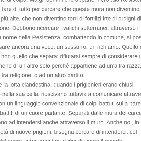
fare di tutto per cercare che queste mura non diventino
iù alte, che non diventino torri di fortilizi irte di ordigni d
ione. Debbono ricercare i valichi sotterranei, attraverso i
in nome della Resistenza, combattendo in comune, si po
sare ancora una voce, un sussurro, un richiamo. Quello
 non quello che separa: rifiutarsi sempre di considerare 
no di un altro solo perché appartiene ad un’altra razza
ltra religione, o ad un altro partito.
 la lotta clandestina, quando i prigionieri erano chiusi
nella sua cella, riuscivano tuttavia a comunicare attraver
n un linguaggio convenzionale di colpi battuti sulla pare
battiti di un cuore parlante. Separati dalle mura del carc
ano ad intendersi anche attraverso il muro. Anche noi, in
età di nuove prigioni, bisogna cercare di intenderci, col