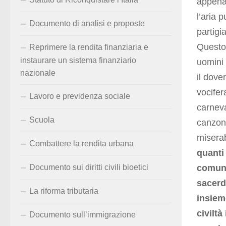
appena 
l’aria 
Documento di analisi e proposte
partigi
Questo 
Reprimere la rendita finanziaria e
instaurare un sistema finanziario
uomini 
nazionale
il dove
vocifer
Lavoro e previdenza sociale
carneva
Scuola
canzoni
miserab
Combattere la rendita urbana
quanti 
comunis
Documento sui diritti civili bioetici
sacerd
La riforma tributaria
insieme
civiltà
Documento sull’immigrazione