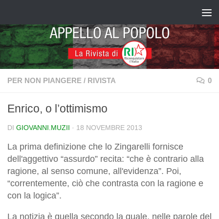
Salta al contenuto
PER NON PIANGERE
/
RIVISTA
0
Enrico, o l’ottimismo
DI
GIOVANNI.MUZII
·
18 NOVEMBRE 2013
La prima definizione che lo Zingarelli fornisce
dell'aggettivo “assurdo” recita: “che è contrario alla
ragione, al senso comune, all'evidenza”. Poi,
“correntemente, ciò che contrasta con la ragione e
con la logica”.
La notizia è quella secondo la quale, nelle parole del