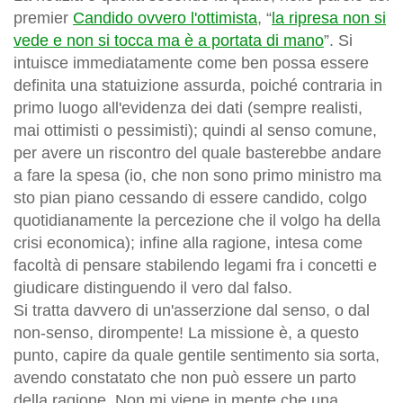
premier
Candido ovvero l'ottimista
, “
la ripresa non si
vede e non si tocca ma è a portata di mano
”. Si
intuisce immediatamente come ben possa essere
definita una statuizione assurda, poiché contraria in
primo luogo all'evidenza dei dati (sempre realisti,
mai ottimisti o pessimisti); quindi al senso comune,
per avere un riscontro del quale basterebbe andare
a fare la spesa (io, che non sono primo ministro ma
sto pian piano cessando di essere candido, colgo
quotidianamente la percezione che il volgo ha della
crisi economica); infine alla ragione, intesa come
facoltà di pensare stabilendo legami fra i concetti e
giudicare distinguendo il vero dal falso.
Si tratta davvero di un'asserzione dal senso, o dal
non-senso, dirompente! La missione è, a questo
punto, capire da quale gentile sentimento sia sorta,
avendo constatato che non può essere un parto
della ragione. Non mi viene in mente che una