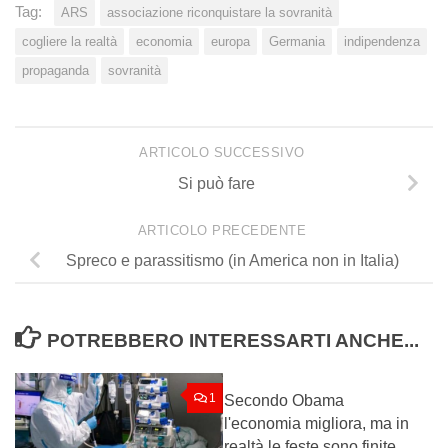
Tag:
ARS
associazione riconquistare la sovranità
cogliere la realtà
economia
europa
Germania
indipendenza
propaganda
sovranità
ARTICOLO SUCCESSIVO
Si può fare
ARTICOLO PRECEDENTE
Spreco e parassitismo (in America non in Italia)
POTREBBERO INTERESSARTI ANCHE...
1
0
Secondo Obama
l'economia migliora, ma in
realtà le feste sono finite