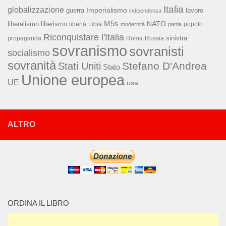
Italia
globalizzazione
Imperialismo
lavoro
guerra
indipendenza
M5s
NATO
liberalismo
liberismo
libertà
Libia
popolo
modernità
patria
Riconquistare l'Italia
sinistra
propaganda
Roma
Russia
sovranismo
sovranisti
socialismo
sovranità
Stefano D'Andrea
Stati Uniti
Stato
Unione europea
UE
usa
ALTRO
ORDINA IL LIBRO