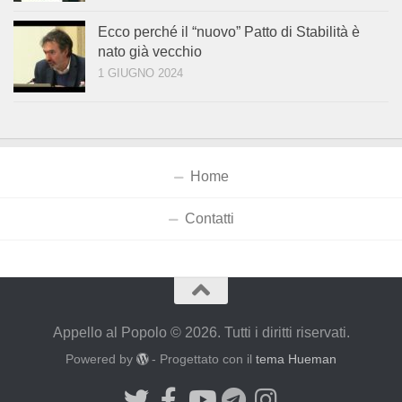
Ecco perché il “nuovo” Patto di Stabilità è
nato già vecchio
1 GIUGNO 2024
Home
Contatti
Appello al Popolo © 2026. Tutti i diritti riservati.
Powered by
- Progettato con il
tema Hueman