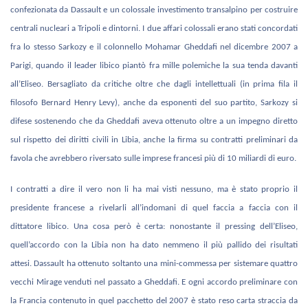
confezionata da Dassault e un colossale investimento transalpino per costruire
centrali nucleari a Tripoli e dintorni. I due affari colossali erano stati concordati
fra lo stesso Sarkozy e il colonnello Mohamar Gheddafi nel dicembre 2007 a
Parigi, quando il leader libico piantò fra mille polemiche la sua tenda davanti
all’Eliseo. Bersagliato da critiche oltre che dagli intellettuali (in prima fila il
filosofo Bernard Henry Levy), anche da esponenti del suo partito, Sarkozy si
difese sostenendo che da Gheddafi aveva ottenuto oltre a un impegno diretto
sul rispetto dei diritti civili in Libia, anche la firma su contratti preliminari da
favola che avrebbero riversato sulle imprese francesi più di 10 miliardi di euro.
I contratti a dire il vero non li ha mai visti nessuno, ma è stato proprio il
presidente francese a rivelarli all’indomani di quel faccia a faccia con il
dittatore libico. Una cosa però è certa: nonostante il pressing dell’Eliseo,
quell’accordo con la Libia non ha dato nemmeno il più pallido dei risultati
attesi. Dassault ha ottenuto soltanto una mini-commessa per sistemare quattro
vecchi Mirage venduti nel passato a Gheddafi. E ogni accordo preliminare con
la Francia contenuto in quel pacchetto del 2007 è stato reso carta straccia da