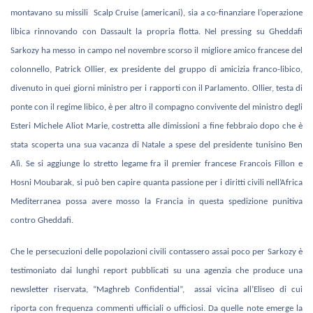
montavano su missili Scalp Cruise (americani), sia a co-finanziare l’operazione
libica rinnovando con Dassault la propria flotta. Nel pressing su Gheddafi
Sarkozy ha messo in campo nel novembre scorso il migliore amico francese del
colonnello, Patrick Ollier, ex presidente del gruppo di amicizia franco-libico,
divenuto in quei giorni ministro per i rapporti con il Parlamento. Ollier, testa di
ponte con il regime libico, è per altro il compagno convivente del ministro degli
Esteri Michele Aliot Marie, costretta alle dimissioni a fine febbraio dopo che è
stata scoperta una sua vacanza di Natale a spese del presidente tunisino Ben
Alì. Se si aggiunge lo stretto legame fra il premier francese Francois Fillon e
Hosni Moubarak, si può ben capire quanta passione per i diritti civili nell’Africa
Mediterranea possa avere mosso la Francia in questa spedizione punitiva
contro Gheddafi.
Che le persecuzioni delle popolazioni civili contassero assai poco per Sarkozy è
testimoniato dai lunghi report pubblicati su una agenzia che produce una
newsletter riservata, “Maghreb Confidential”, assai vicina all’Eliseo di cui
riporta con frequenza commenti ufficiali o ufficiosi. Da quelle note emerge la