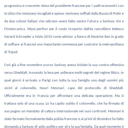
progressiva e crescente stizza del presidente francese per i patti economici con
la Libia che restavano incagliati e spesso venivano soffiati dalla Russia di Putin e
da due colossi italiani che sebrano avere fatto venire l’ulcera a Sarkozy: Eni e
Finmeccanica. Stizza perfino per il ruolo ricoperto dall’ex cancelliere tedesco
Gerard Schroeder a inizio 2010 come advisor a fianco di Deutche Ban in grado
di soffiare ai francesi una importante commessa per costruire la metropolitana
di Tripoli.
Così già a fine novembre scorso Sarkozy aveva iniziato la sua contro-offensiva
verso Gheddafi, trovando la leva per sollevare molti segreti del regime libico. In
quei giorni è arrivato a Parigi con tutta la sua famiglia uno degli uomini più
vicini al colonnello, Nouri Mesmari, capo del protocollo di Gheddafi.
Ufficialmente era in Francia per affrontare una delicata operazione. Ma si
trattava solo di una scusa. Lo ha capito subito il colonnello, che ha firmato di
suo pugno un mandato di cattura internazionale nei suoi confronti. Mesmari è
stato fermato formalmente dalla polizia francese e ai primi di dicembre ha fatto
domanda a Sarkozy di asilo politico per sé e la sua famiglia. Da quel momento è