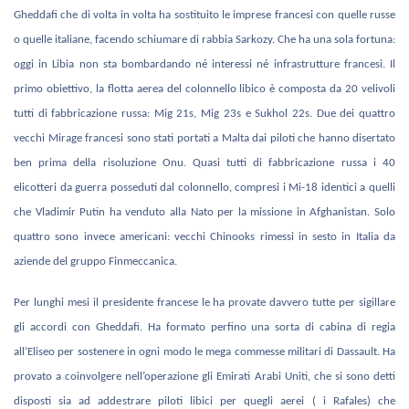
Gheddafi che di volta in volta ha sostituito le imprese francesi con quelle russe
o quelle italiane, facendo schiumare di rabbia Sarkozy. Che ha una sola fortuna:
oggi in Libia non sta bombardando né interessi né infrastrutture francesi. Il
primo obiettivo, la flotta aerea del colonnello libico è composta da 20 velivoli
tutti di fabbricazione russa: Mig 21s, Mig 23s e Sukhol 22s. Due dei quattro
vecchi Mirage francesi sono stati portati a Malta dai piloti che hanno disertato
ben prima della risoluzione Onu. Quasi tutti di fabbricazione russa i 40
elicotteri da guerra posseduti dal colonnello, compresi i Mi-18 identici a quelli
che Vladimir Putin ha venduto alla Nato per la missione in Afghanistan. Solo
quattro sono invece americani: vecchi Chinooks rimessi in sesto in Italia da
aziende del gruppo Finmeccanica.
Per lunghi mesi il presidente francese le ha provate davvero tutte per sigillare
gli accordi con Gheddafi. Ha formato perfino una sorta di cabina di regia
all’Eliseo per sostenere in ogni modo le mega commesse militari di Dassault. Ha
provato a coinvolgere nell’operazione gli Emirati Arabi Uniti, che si sono detti
disposti sia ad addestrare piloti libici per quegli aerei ( i Rafales) che