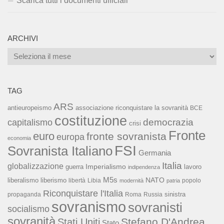
Scarica tutti i documenti ufficiali
ARCHIVI
Archivi
TAG
ARS
associazione riconquistare la sovranità
antieuropeismo
BCE
costituzione
capitalismo
democrazia
crisi
Fronte
euro
fronte sovranista
europa
economia
FSI
Sovranista Italiano
Germania
Italia
globalizzazione
Imperialismo
lavoro
guerra
indipendenza
M5s
NATO
liberalismo
liberismo
libertà
Libia
popolo
modernità
patria
Riconquistare l'Italia
sinistra
propaganda
Roma
Russia
sovranismo
sovranisti
socialismo
sovranità
Stefano D'Andrea
Stati Uniti
Stato