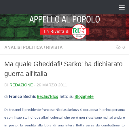
Salta al contenuto
ANALISI POLITICA
/
RIVISTA
0
Ma quale Gheddafi! Sarko' ha dichiarato
guerra all'Italia
DI
REDAZIONE
·
26 MARZO 2011
di
Franco Bechis
Bechis’Blog
letto su
Blogghete
Da tre anni il presidente francese Nicolas Sarkozy si occupava in prima persona
e con il suo staff di due affari colossali che però non riuscivano mai ad andare
in porto: la vendita alla Libia di una intera flotta aerea da combattimento