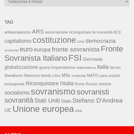
TAG
ARS
associazione riconquistare la sovranità
antieuropeismo
BCE
costituzione
capitalismo
democrazia
crisi
Fronte
euro
fronte sovranista
europa
economia
FSI
Sovranista Italiano
Germania
Italia
globalizzazione
Imperialismo
lavoro
guerra
indipendenza
M5s
NATO
liberalismo
liberismo
libertà
Libia
popolo
modernità
patria
Riconquistare l'Italia
sinistra
propaganda
Roma
Russia
sovranismo
sovranisti
socialismo
sovranità
Stefano D'Andrea
Stati Uniti
Stato
Unione europea
UE
usa