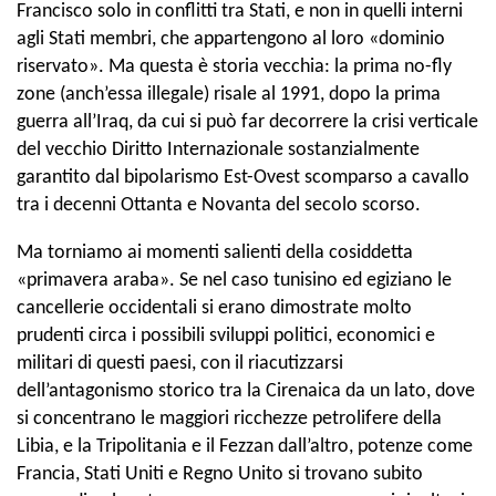
Francisco solo in conflitti tra Stati, e non in quelli interni
agli Stati membri, che appartengono al loro «dominio
riservato». Ma questa è storia vecchia: la prima no-fly
zone (anch’essa illegale) risale al 1991, dopo la prima
guerra all’Iraq, da cui si può far decorrere la crisi verticale
del vecchio Diritto Internazionale sostanzialmente
garantito dal bipolarismo Est-Ovest scomparso a cavallo
tra i decenni Ottanta e Novanta del secolo scorso.
Ma torniamo ai momenti salienti della cosiddetta
«primavera araba». Se nel caso tunisino ed egiziano le
cancellerie occidentali si erano dimostrate molto
prudenti circa i possibili sviluppi politici, economici e
militari di questi paesi, con il riacutizzarsi
dell’antagonismo storico tra la Cirenaica da un lato, dove
si concentrano le maggiori ricchezze petrolifere della
Libia, e la Tripolitania e il Fezzan dall’altro, potenze come
Francia, Stati Uniti e Regno Unito si trovano subito