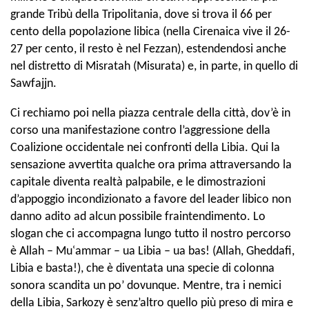
grande Tribù della Tripolitania, dove si trova il 66 per
cento della popolazione libica (nella Cirenaica vive il 26-
27 per cento, il resto è nel Fezzan), estendendosi anche
nel distretto di Misratah (Misurata) e, in parte, in quello di
Sawfajjn.
Ci rechiamo poi nella piazza centrale della città, dov’è in
corso una manifestazione contro l’aggressione della
Coalizione occidentale nei confronti della Libia. Qui la
sensazione avvertita qualche ora prima attraversando la
capitale diventa realtà palpabile, e le dimostrazioni
d’appoggio incondizionato a favore del leader libico non
danno adito ad alcun possibile fraintendimento. Lo
slogan che ci accompagna lungo tutto il nostro percorso
è Allah – Muʿammar – ua Libia – ua bas! (Allah, Gheddafi,
Libia e basta!), che è diventata una specie di colonna
sonora scandita un po’ dovunque. Mentre, tra i nemici
della Libia, Sarkozy è senz’altro quello più preso di mira e