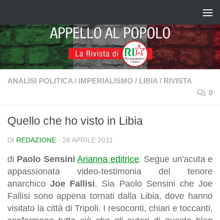
Salta al contenuto
ANALISI POLITICA
/
IMPERIALISMO
/
LIBIA
/
RIVISTA
0
Quello che ho visto in Libia
DI
REDAZIONE
·
28 APRILE 2011
di
Paolo Sensini
Arianna editrice
. Segue un'acuta e
appassionata video-testimonia del tenore
anarchico
Joe Fallisi
. Sia Paolo Sensini che Joe
Fallisi sono appena tornati dalla Libia, dove hanno
visitato la città di Tripoli. I resoconti, chiari e toccanti,