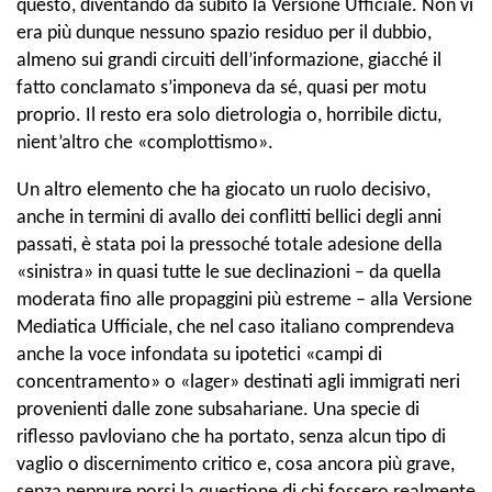
questo, diventando da subito la Versione Ufficiale. Non vi
era più dunque nessuno spazio residuo per il dubbio,
almeno sui grandi circuiti dell’informazione, giacché il
fatto conclamato s’imponeva da sé, quasi per motu
proprio. Il resto era solo dietrologia o, horribile dictu,
nient’altro che «complottismo».
Un altro elemento che ha giocato un ruolo decisivo,
anche in termini di avallo dei conflitti bellici degli anni
passati, è stata poi la pressoché totale adesione della
«sinistra» in quasi tutte le sue declinazioni – da quella
moderata fino alle propaggini più estreme – alla Versione
Mediatica Ufficiale, che nel caso italiano comprendeva
anche la voce infondata su ipotetici «campi di
concentramento» o «lager» destinati agli immigrati neri
provenienti dalle zone subsahariane. Una specie di
riflesso pavloviano che ha portato, senza alcun tipo di
vaglio o discernimento critico e, cosa ancora più grave,