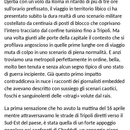
Djerba con un volo da Roma in ritardo di più di tre ore
sull’orario prefissato, il viaggio in territorio libico ci ha
presentato subito la dura realtà di uno scenario militare
costellato da centinaia di posti di blocco che coprivano
l’intero tracciato dal confine tunisino fino a Tripoli. Ma
una volta giunti alle porte della capitale il contesto che si
profilava angoscioso in quelle prime lunghe ore di viaggio
muta di colpo in uno scenario di piena normalità. E anzi
troviamo una metropoli perfettamente in ordine, bella,
molto ben tenuta e senza alcun segno tipico di uno stato
di guerra incipiente. Già questo primo impatto
contraddiceva in nuce i racconti dei giornalisti embedded
che avevano descritto con sussiego gli scenari caotici,
foschi e sanguinolenti delle «stragi» volute dal raìs.
La prima sensazione che ho avuto la mattina del 16 aprile
mentre attraversavamo le strade di Tripoli diretti verso il
Sud-Est del paese, è stata quella di un forte appoggio