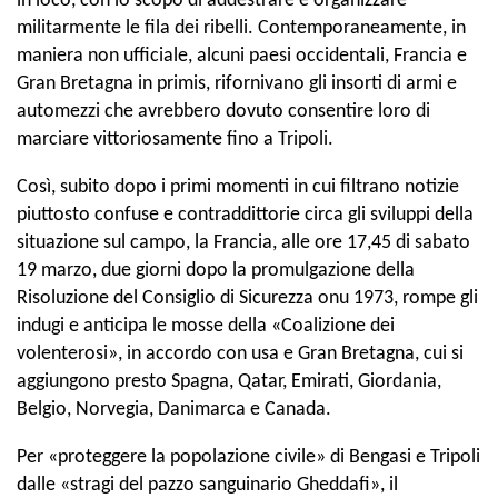
in loco, con lo scopo di addestrare e organizzare
militarmente le fila dei ribelli. Contemporaneamente, in
maniera non ufficiale, alcuni paesi occidentali, Francia e
Gran Bretagna in primis, rifornivano gli insorti di armi e
automezzi che avrebbero dovuto consentire loro di
marciare vittoriosamente fino a Tripoli.
Così, subito dopo i primi momenti in cui filtrano notizie
piuttosto confuse e contraddittorie circa gli sviluppi della
situazione sul campo, la Francia, alle ore 17,45 di sabato
19 marzo, due giorni dopo la promulgazione della
Risoluzione del Consiglio di Sicurezza onu 1973, rompe gli
indugi e anticipa le mosse della «Coalizione dei
volenterosi», in accordo con usa e Gran Bretagna, cui si
aggiungono presto Spagna, Qatar, Emirati, Giordania,
Belgio, Norvegia, Danimarca e Canada.
Per «proteggere la popolazione civile» di Bengasi e Tripoli
dalle «stragi del pazzo sanguinario Gheddafi», il