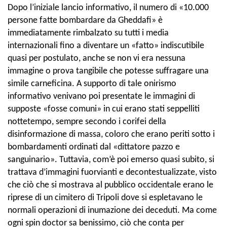
Dopo l’iniziale lancio informativo, il numero di «10.000
persone fatte bombardare da Gheddafi» è
immediatamente rimbalzato su tutti i media
internazionali fino a diventare un «fatto» indiscutibile
quasi per postulato, anche se non vi era nessuna
immagine o prova tangibile che potesse suffragare una
simile carneficina. A supporto di tale onirismo
informativo venivano poi presentate le immagini di
supposte «fosse comuni» in cui erano stati seppelliti
nottetempo, sempre secondo i corifei della
disinformazione di massa, coloro che erano periti sotto i
bombardamenti ordinati dal «dittatore pazzo e
sanguinario». Tuttavia, com’è poi emerso quasi subito, si
trattava d’immagini fuorvianti e decontestualizzate, visto
che ciò che si mostrava al pubblico occidentale erano le
riprese di un cimitero di Tripoli dove si espletavano le
normali operazioni di inumazione dei deceduti. Ma come
ogni spin doctor sa benissimo, ciò che conta per