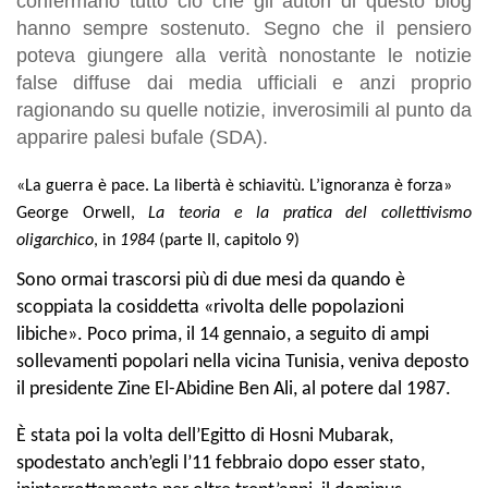
confermano tutto ciò che gli autori di questo blog
hanno sempre sostenuto. Segno che il pensiero
poteva giungere alla verità nonostante le notizie
false diffuse dai media ufficiali e anzi proprio
ragionando su quelle notizie, inverosimili al punto da
apparire palesi bufale (SDA).
«La guerra è pace. La libertà è schiavitù. L’ignoranza è forza»
George Orwell,
La teoria e la pratica del collettivismo
oligarchico
, in
1984
(parte II, capitolo 9)
Sono ormai trascorsi più di due mesi da quando è
scoppiata la cosiddetta «rivolta delle popolazioni
libiche». Poco prima, il 14 gennaio, a seguito di ampi
sollevamenti popolari nella vicina Tunisia, veniva deposto
il presidente Zine El-Abidine Ben Ali, al potere dal 1987.
È stata poi la volta dell’Egitto di Hosni Mubarak,
spodestato anch’egli l’11 febbraio dopo esser stato,