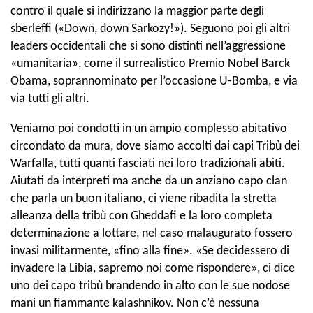
contro il quale si indirizzano la maggior parte degli
sberleffi («Down, down Sarkozy!»). Seguono poi gli altri
leaders occidentali che si sono distinti nell’aggressione
«umanitaria», come il surrealistico Premio Nobel Barck
Obama, soprannominato per l’occasione U-Bomba, e via
via tutti gli altri.
Veniamo poi condotti in un ampio complesso abitativo
circondato da mura, dove siamo accolti dai capi Tribù dei
Warfalla, tutti quanti fasciati nei loro tradizionali abiti.
Aiutati da interpreti ma anche da un anziano capo clan
che parla un buon italiano, ci viene ribadita la stretta
alleanza della tribù con Gheddafi e la loro completa
determinazione a lottare, nel caso malaugurato fossero
invasi militarmente, «fino alla fine». «Se decidessero di
invadere la Libia, sapremo noi come rispondere», ci dice
uno dei capo tribù brandendo in alto con le sue nodose
mani un fiammante kalashnikov. Non c’è nessuna