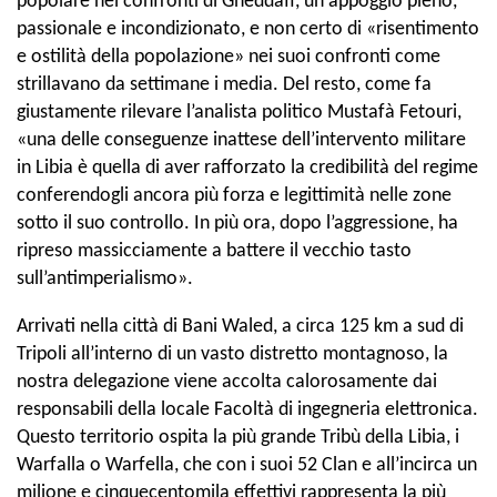
popolare nei confronti di Gheddafi, un appoggio pieno,
passionale e incondizionato, e non certo di «risentimento
e ostilità della popolazione» nei suoi confronti come
strillavano da settimane i media. Del resto, come fa
giustamente rilevare l’analista politico Mustafà Fetouri,
«una delle conseguenze inattese dell’intervento militare
in Libia è quella di aver rafforzato la credibilità del regime
conferendogli ancora più forza e legittimità nelle zone
sotto il suo controllo. In più ora, dopo l’aggressione, ha
ripreso massicciamente a battere il vecchio tasto
sull’antimperialismo».
Arrivati nella città di Bani Waled, a circa 125 km a sud di
Tripoli all’interno di un vasto distretto montagnoso, la
nostra delegazione viene accolta calorosamente dai
responsabili della locale Facoltà di ingegneria elettronica.
Questo territorio ospita la più grande Tribù della Libia, i
Warfalla o Warfella, che con i suoi 52 Clan e all’incirca un
milione e cinquecentomila effettivi rappresenta la più