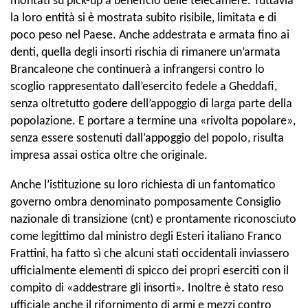
montati su pick-up a beneficio delle telecamere. Tuttavia
la loro entità si è mostrata subito risibile, limitata e di
poco peso nel Paese. Anche addestrata e armata fino ai
denti, quella degli insorti rischia di rimanere un’armata
Brancaleone che continuerà a infrangersi contro lo
scoglio rappresentato dall’esercito fedele a Gheddafi,
senza oltretutto godere dell’appoggio di larga parte della
popolazione. E portare a termine una «rivolta popolare»,
senza essere sostenuti dall’appoggio del popolo, risulta
impresa assai ostica oltre che originale.
Anche l’istituzione su loro richiesta di un fantomatico
governo ombra denominato pomposamente Consiglio
nazionale di transizione (cnt) e prontamente riconosciuto
come legittimo dal ministro degli Esteri italiano Franco
Frattini, ha fatto sì che alcuni stati occidentali inviassero
ufficialmente elementi di spicco dei propri eserciti con il
compito di «addestrare gli insorti». Inoltre è stato reso
ufficiale anche il rifornimento di armi e mezzi contro