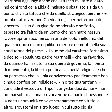
Martinelli aggiunge anche che l’attacco militare alleato
nei confronti della Libia è ingiusto e sbagliato sia da un
punto di vista tattico che da quello strategico, perché «le
bombe rafforzeranno Gheddafi e gli permetteranno di
vincere». Il suo è un giudizio ponderato e sofferto,
espresso tra l’altro da un uomo che non nutre nessun
favore aprioristico nei confronti del colonnello, ma del
quale riconosce con equilibrio meriti e demeriti nella sua
conduzione del paese. «Un uomo dal carattere fortissimo
e deciso – soggiunge padre Martinelli – che ha favorito,
da quando ha iniziato la sua opera di governo, la libertà
di movimento, la libertà politica, la libertà religiosa e che
ha permesso che in Libia convivessero pacificamente ben
cinque confessioni religiose». «In oltre quarant’anni –
conclude il vescovo di Tripoli congedandosi da noi –, non
ho mai subito alcuna provocazione da parte di nessuno, e
la nostra comunità convive serenamente con tutte le
altre. Trovatemi un altro luogo in cui tutto ciò sia