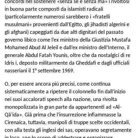
concordi nel sostenere «senza se e senza ma» i rivoltosi
in buona parte composti da islamisti radicali
(particolarmente numerosi sarebbero i «fratelli
musulmani» provenienti dall’Egitto, gli jihadisti algerini e
gli afghani) capeggiati da due alti dignitari del passato
governo libico come l’ex ministro della Giustizia Mustafa
Mohamed Abud Al Jeleil e dall’ex ministro dell’Interno, il
generale Abdul Fatah Younis, oltre che da nostalgici di re
Idris i, deposto militarmente da Gheddafi e dagli ufficiali
nasseriani il 1° settembre 1969.
O, per essere ancora più precisi, come continua
sistematicamente a ripetere il colonnello fin dall’inizio
nei suoi accalorati speech alla nazione, una rivolta
monopolizzata in gran parte da appartenenti ad «Al-
Qāʿida». Già prima che l’insurrezione infiammasse la
Cirenaica, tuttavia, manipoli di truppe scelte occidentali,
con alla testa gli inglesi dei sas, operavano segretamente