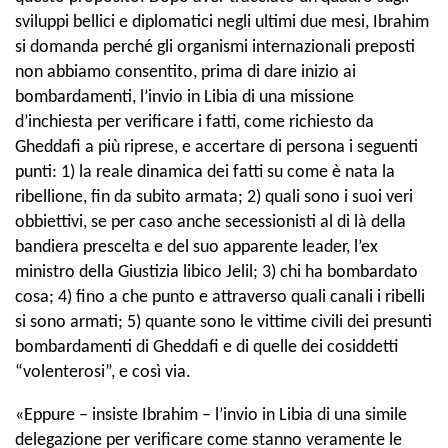
sviluppi bellici e diplomatici negli ultimi due mesi, Ibrahim
si domanda perché gli organismi internazionali preposti
non abbiamo consentito, prima di dare inizio ai
bombardamenti, l’invio in Libia di una missione
d’inchiesta per verificare i fatti, come richiesto da
Gheddafi a più riprese, e accertare di persona i seguenti
punti: 1) la reale dinamica dei fatti su come è nata la
ribellione, fin da subito armata; 2) quali sono i suoi veri
obbiettivi, se per caso anche secessionisti al di là della
bandiera prescelta e del suo apparente leader, l’ex
ministro della Giustizia libico Jelil; 3) chi ha bombardato
cosa; 4) fino a che punto e attraverso quali canali i ribelli
si sono armati; 5) quante sono le vittime civili dei presunti
bombardamenti di Gheddafi e di quelle dei cosiddetti
“volenterosi”, e così via.
«Eppure – insiste Ibrahim – l’invio in Libia di una simile
delegazione per verificare come stanno veramente le