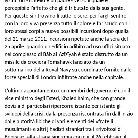
visita; un «fratello e un padre» verso il quale è
percepibile l’affetto che gli è tributato dalla sua gente.
Per questo si ritrovano lì tutte le sere, per fargli sentire
con la loro viva presenza tutto il calore e far scudo con i
loro stessi corpi a nuove possibili incursioni dopo quella
del 21 marzo 2011, incursioni ripetute anche la sera del
25 aprile, quando un edificio adibito ad uso uffici situato
nel complesso di Bāb al ‘Azīzīyah è stato distrutto da un
missile da crociera Tomahawk lanciato da un
sottomarino della Royal Navy su coordinate fornite dalle
forze speciali di Londra infiltrate anche nella capitale.
L’ultimo appuntamento con membri del governo è con il
vice ministro degli Esteri, Khaled Kaim, che con grande
dovizia di particolari ripercorre istante per istante gli
sviluppi della crisi, dalla presenza riscontrata fin dall’inizio
dalle autorità libiche di vari elementi dei «fratelli
musulmani» e altri jihadisti stranieri tra i «rivoltosi di
Bengasi», alla strana sincronia con cui, il 26 febbraio, il