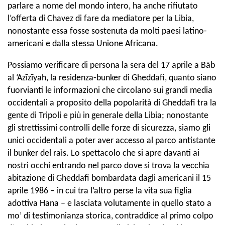
parlare a nome del mondo intero, ha anche rifiutato
l’offerta di Chavez di fare da mediatore per la Libia,
nonostante essa fosse sostenuta da molti paesi latino-
americani e dalla stessa Unione Africana.
Possiamo verificare di persona la sera del 17 aprile a Bāb
al ‘Azīzīyah, la residenza-bunker di Gheddafi, quanto siano
fuorvianti le informazioni che circolano sui grandi media
occidentali a proposito della popolarità di Gheddafi tra la
gente di Tripoli e più in generale della Libia; nonostante
gli strettissimi controlli delle forze di sicurezza, siamo gli
unici occidentali a poter aver accesso al parco antistante
il bunker del raìs. Lo spettacolo che si apre davanti ai
nostri occhi entrando nel parco dove si trova la vecchia
abitazione di Gheddafi bombardata dagli americani il 15
aprile 1986 – in cui tra l’altro perse la vita sua figlia
adottiva Hana – e lasciata volutamente in quello stato a
mo’ di testimonianza storica, contraddice al primo colpo