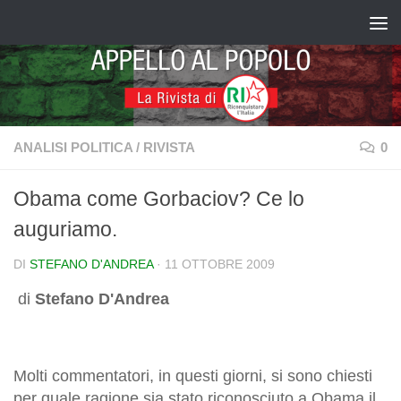
Salta al contenuto
ANALISI POLITICA
/
RIVISTA
0
Obama come Gorbaciov? Ce lo
auguriamo.
DI
STEFANO D'ANDREA
·
11 OTTOBRE 2009
di
Stefano D'Andrea
Molti commentatori, in questi giorni, si sono chiesti
per quale ragione sia stato riconosciuto a Obama il