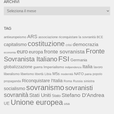
ARCHIVI
Archivi
TAG
ARS
associazione riconquistare la sovranità
antieuropeismo
BCE
costituzione
capitalismo
democrazia
crisi
Fronte
euro
fronte sovranista
europa
economia
FSI
Sovranista Italiano
Germania
Italia
globalizzazione
Imperialismo
lavoro
guerra
indipendenza
M5s
NATO
liberalismo
liberismo
libertà
Libia
popolo
modernità
patria
Riconquistare l'Italia
sinistra
propaganda
Roma
Russia
sovranismo
sovranisti
socialismo
sovranità
Stefano D'Andrea
Stati Uniti
Stato
Unione europea
UE
usa