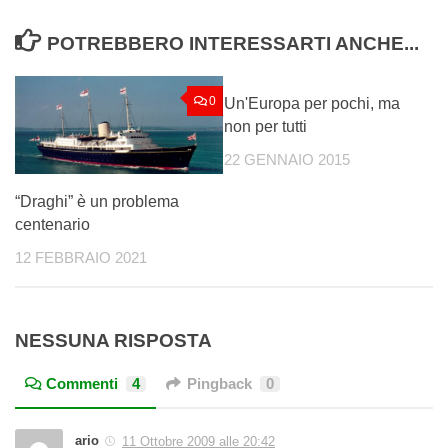
POTREBBERO INTERESSARTI ANCHE...
0
0
Un'Europa per pochi, ma
non per tutti
22 GENNAIO 2015
“Draghi” è un problema
centenario
12 FEBBRAIO 2021
NESSUNA RISPOSTA
Commenti
4
Pingback
0
ario
11 Ottobre 2009 alle 20:42