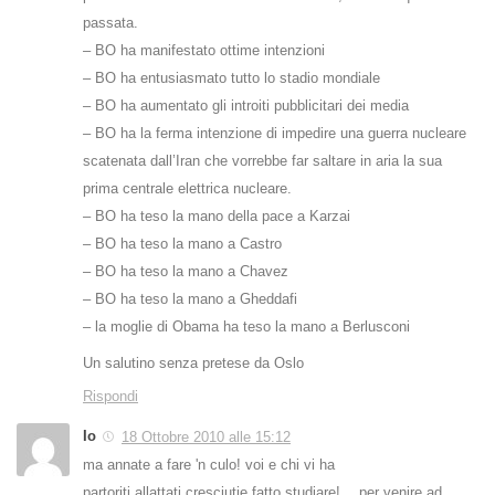
passata.
– BO ha manifestato ottime intenzioni
– BO ha entusiasmato tutto lo stadio mondiale
– BO ha aumentato gli introiti pubblicitari dei media
– BO ha la ferma intenzione di impedire una guerra nucleare
scatenata dall’Iran che vorrebbe far saltare in aria la sua
prima centrale elettrica nucleare.
– BO ha teso la mano della pace a Karzai
– BO ha teso la mano a Castro
– BO ha teso la mano a Chavez
– BO ha teso la mano a Gheddafi
– la moglie di Obama ha teso la mano a Berlusconi
Un salutino senza pretese da Oslo
Rispondi
Io
18 Ottobre 2010 alle 15:12
ma annate a fare 'n culo! voi e chi vi ha
partoriti,allattati,cresciutie fatto studiare!… per venire ad