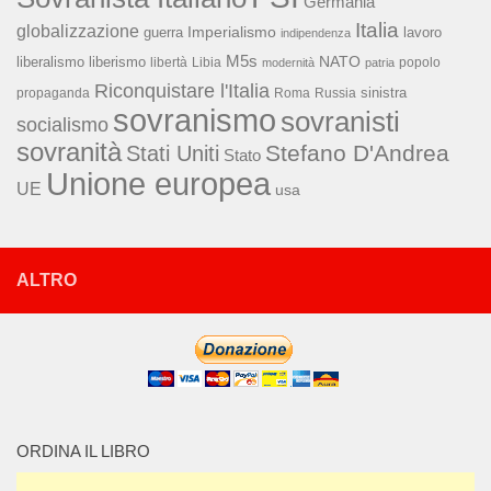
Germania
Italia
globalizzazione
Imperialismo
lavoro
guerra
indipendenza
M5s
NATO
liberalismo
liberismo
libertà
Libia
popolo
modernità
patria
Riconquistare l'Italia
sinistra
propaganda
Roma
Russia
sovranismo
sovranisti
socialismo
sovranità
Stefano D'Andrea
Stati Uniti
Stato
Unione europea
UE
usa
ALTRO
ORDINA IL LIBRO