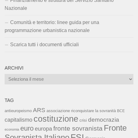
Finanziamento e struttura del Servizio Sanitario
Nazionale
Comunità e territorio: linee guida per una
programmazione urbanistica nazionale
Scarica tutti i documenti ufficiali
ARCHIVI
Archivi
TAG
ARS
associazione riconquistare la sovranità
antieuropeismo
BCE
costituzione
capitalismo
democrazia
crisi
Fronte
euro
fronte sovranista
europa
economia
FSI
Sovranista Italiano