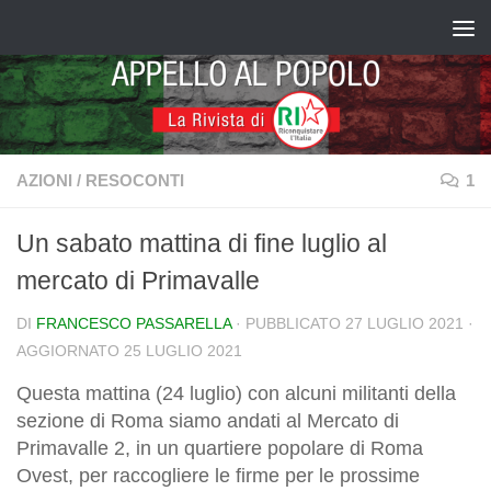
Salta al contenuto
AZIONI
/
RESOCONTI
1
Un sabato mattina di fine luglio al
mercato di Primavalle
DI
FRANCESCO PASSARELLA
· PUBBLICATO
27 LUGLIO 2021
·
AGGIORNATO
25 LUGLIO 2021
Questa mattina (24 luglio) con alcuni militanti della
sezione di Roma siamo andati al Mercato di
Primavalle 2, in un quartiere popolare di Roma
Ovest, per raccogliere le firme per le prossime