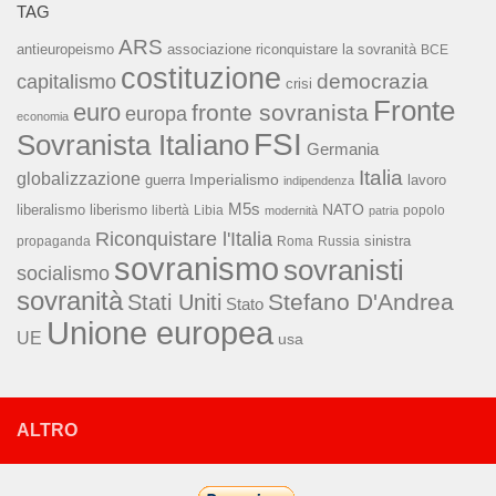
TAG
ARS
associazione riconquistare la sovranità
antieuropeismo
BCE
costituzione
capitalismo
democrazia
crisi
Fronte
euro
fronte sovranista
europa
economia
FSI
Sovranista Italiano
Germania
Italia
globalizzazione
Imperialismo
lavoro
guerra
indipendenza
M5s
NATO
liberalismo
liberismo
libertà
Libia
popolo
modernità
patria
Riconquistare l'Italia
sinistra
propaganda
Roma
Russia
sovranismo
sovranisti
socialismo
sovranità
Stefano D'Andrea
Stati Uniti
Stato
Unione europea
UE
usa
ALTRO