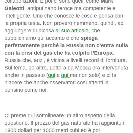
collaborazioni. E poi ci sono quelli come
Mark
Galeotti
, antiputinano feroce ma competente e
intelligente. Uno che conosce le cose e pensa con
la propria testa. Non proverò nemmeno, quindi, ad
aggiungere qualcosa
al suo articolo,
che
pubblichiamo qui accanto e che
spiega
perfettamente perché la Russia non c’entra nulla
con la crisi del gas che ha colpito l’Europa.
Russia che, anzi, è vicina a livelli record di fornitura.
Sul tema, peraltro, Lettera da Mosca era intervenuta
anche in passato (
qui
e
qui
ma non solo) e ci fa
piacere che anche osservatori così attenti la
pensino come noi.
Ci preme qui sottolineare un altro aspetto della
questione. Il prezzo del gas naturale ha raggiunto i
1900 dollari per 1000 metri cubi ed è poi