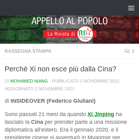
Salta al contenuto
RASSEGNA STAMPA
1
Perchè Xi non esce più dalla Cina?
DI
MOHAMED NIANG
· PUBBLICATO
3 NOVEMBRE 2021
·
AGGIORNATO
2 NOVEMBRE 2021
di
INSIDEOVER (Federico Giuliani)
Sono passati 21 mesi da quando
Xi Jinping
ha
lasciato la
Cina
per prender parte a una missione
diplomatica all’estero. Era il gennaio 2020, e il
presidente cinese si avventurò in Myanmar per