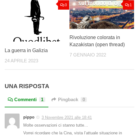
0
1
Rivoluzione colorata in
Kazakistan (open thread)
La guerra in Galizia
7 GENNAIO 2022
24 APRILE 2023
UNA RISPOSTA
Commenti
1
Pingback
0
pippo
3 Novembre 2021 alle 18:41
Molte osservazioni ci stanno tutte…
Vorrei ricordare che la Cina, vista l’attuale situazione in