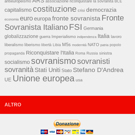
ARS
associazione riconquistare la sovranità
antieuropeismo
BCE
costituzione
capitalismo
democrazia
crisi
Fronte
euro
fronte sovranista
europa
economia
FSI
Sovranista Italiano
Germania
Italia
globalizzazione
Imperialismo
lavoro
guerra
indipendenza
M5s
NATO
liberalismo
liberismo
libertà
Libia
popolo
modernità
patria
Riconquistare l'Italia
sinistra
propaganda
Roma
Russia
sovranismo
sovranisti
socialismo
sovranità
Stefano D'Andrea
Stati Uniti
Stato
Unione europea
UE
usa
ALTRO