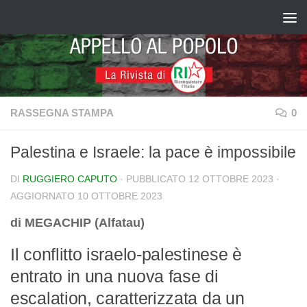
Salta al contenuto
RASSEGNA STAMPA
0
Palestina e Israele: la pace è impossibile
DI
RUGGIERO CAPUTO
· PUBBLICATO
12 OTTOBRE 2023
·
AGGIORNATO
10 OTTOBRE 2023
di MEGACHIP (Alfatau)
Il conflitto israelo-palestinese è
entrato in una nuova fase di
escalation, caratterizzata da un