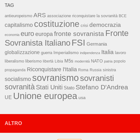
TAG
ARS
associazione riconquistare la sovranità
antieuropeismo
BCE
costituzione
capitalismo
democrazia
crisi
Fronte
euro
fronte sovranista
europa
economia
FSI
Sovranista Italiano
Germania
Italia
globalizzazione
Imperialismo
lavoro
guerra
indipendenza
M5s
NATO
liberalismo
liberismo
libertà
Libia
popolo
modernità
patria
Riconquistare l'Italia
sinistra
propaganda
Roma
Russia
sovranismo
sovranisti
socialismo
sovranità
Stefano D'Andrea
Stati Uniti
Stato
Unione europea
UE
usa
ALTRO