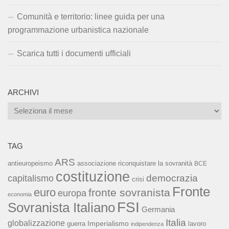
Comunità e territorio: linee guida per una
programmazione urbanistica nazionale
Scarica tutti i documenti ufficiali
ARCHIVI
Archivi
TAG
ARS
associazione riconquistare la sovranità
antieuropeismo
BCE
costituzione
capitalismo
democrazia
crisi
Fronte
euro
fronte sovranista
europa
economia
FSI
Sovranista Italiano
Germania
Italia
globalizzazione
Imperialismo
lavoro
guerra
indipendenza