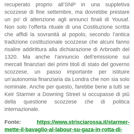
recuperato proprio all’SNP in una suppletiva
scozzese di fine settembre, ma dovrebbe prestare
un po’ di attenzione agli annunci finali di Yousaf.
Non solo l’offerta rituale di una Costituzione scritta
che affidi la sovranità al popolo, secondo l’antica
tradizione costituzionale scozzese che alcuni fanno
risalire addirittura alla dichiarazione di Arbroath del
1320. Ma anche l’annuncio dell’emissione sui
mercati finanziari dei primi titoli di stato del governo
scozzese, un passo importante per istituire
un’autonomia finanziaria da Londra che non sia solo
nominale. Anche per questo, farebbe bene a tutti se
Keir Starmer a Downing Street si occupasse di più
della questione scozzese che di politica
internazionale.
Fonte:
https://www.strisciarossa.it/starmer-
mette-il-bavaglio-al-labour-su-gaza-in-rotta-di-