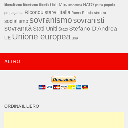
M5s
NATO
liberalismo
liberismo
libertà
Libia
popolo
modernità
patria
Riconquistare l'Italia
sinistra
propaganda
Roma
Russia
sovranismo
sovranisti
socialismo
sovranità
Stefano D'Andrea
Stati Uniti
Stato
Unione europea
UE
usa
ALTRO
ORDINA IL LIBRO