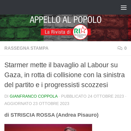
Salta al contenuto
RASSEGNA STAMPA
0
Starmer mette il bavaglio al Labour su
Gaza, in rotta di collisione con la sinistra
del partito e i progressisti scozzesi
DI
GIANFRANCO COPPOLA
· PUBBLICATO
24 OTTOBRE 2023
·
AGGIORNATO
23 OTTOBRE 2023
di STRISCIA ROSSA (Andrea Pisauro)