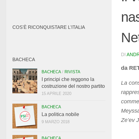
nas
COS'È RICONQUISTARE L'ITALIA
Ne
DI
ANDR
BACHECA
da RET
BACHECA
/
RIVISTA
I principi che reggono la
La cons
costruzione del nostro partito
rappres
15 APRILE 2020
commett
BACHECA
Meyssan
La politica nobile
Ze’ev 
9 MARZO 2018
BACHECA