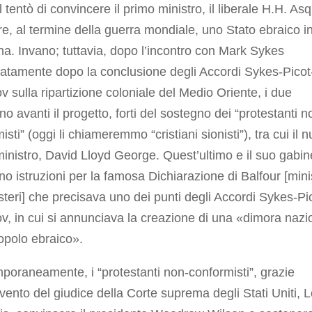
tentò di convincere il primo ministro, il liberale H.H. Asq
uire, al termine della guerra mondiale, uno Stato ebraico i
na. Invano; tuttavia, dopo l’incontro con Mark Sykes
atamente dopo la conclusione degli Accordi Sykes-Picot
 sulla ripartizione coloniale del Medio Oriente, i due
no avanti il progetto, forti del sostegno dei “protestanti n
isti” (oggi li chiameremmo “cristiani sionisti”), tra cui il 
inistro, David Lloyd George. Quest’ultimo e il suo gabin
no istruzioni per la famosa
Dichiarazione di Balfour
[mini
steri] che precisava uno dei punti degli Accordi Sykes-Pi
, in cui si annunciava la creazione di una «dimora nazi
popolo ebraico».
oraneamente, i “protestanti non-conformisti”, grazie
ervento del giudice della Corte suprema degli Stati Uniti, 