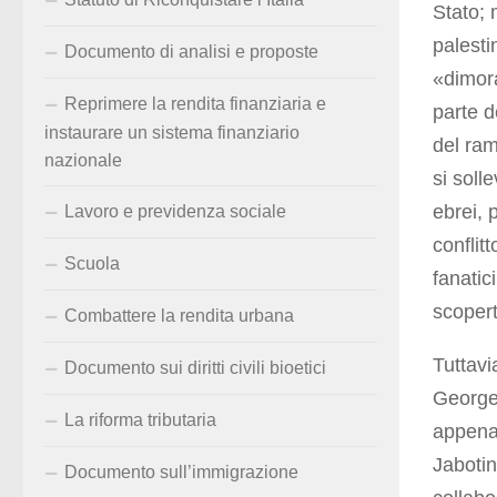
Stato; 
palesti
Documento di analisi e proposte
«dimora
Reprimere la rendita finanziaria e
parte d
instaurare un sistema finanziario
del ram
nazionale
si soll
ebrei, 
Lavoro e previdenza sociale
conflit
Scuola
fanatic
scopert
Combattere la rendita urbana
Tuttavi
Documento sui diritti civili bioetici
George
La riforma tributaria
appena
Jabotin
Documento sull’immigrazione