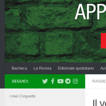
Salta al contenuto
Bacheca
La Rivista
Editoriale quotidiano
Azi
RASSE
SEGUICI:
I miei Cinguettii
Il 