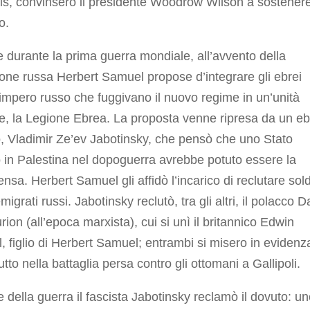
s, convinsero il presidente Woodrow Wilson a sostenere 
o.
durante la prima guerra mondiale, all’avvento della
ione russa Herbert Samuel propose d’integrare gli ebrei
 impero russo che fuggivano il nuovo regime in un’unità
e, la Legione Ebrea. La proposta venne ripresa da un e
, Vladimir Ze’ev Jabotinsky, che pensò che uno Stato
 in Palestina nel dopoguerra avrebbe potuto essere la
nsa. Herbert Samuel gli affidò l’incarico di reclutare sold
emigrati russi. Jabotinsky reclutò, tra gli altri, il polacco D
ion (all’epoca marxista), cui si unì il britannico Edwin
 figlio di Herbert Samuel; entrambi si misero in evidenz
utto nella battaglia persa contro gli ottomani a Gallipoli.
ne della guerra il fascista Jabotinsky reclamò il dovuto: u