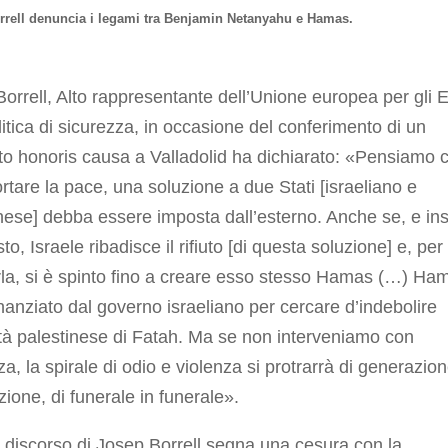
rrell denuncia i legami tra Benjamin Netanyahu e Hamas.
orrell, Alto rappresentante dell’Unione europea per gli E
litica di sicurezza, in occasione del conferimento di un
ato
honoris causa
a Valladolid ha dichiarato: «Pensiamo 
ortare la pace, una soluzione a due Stati [israeliano e
nese] debba essere imposta dall’esterno. Anche se, e ins
to, Israele ribadisce il rifiuto [di questa soluzione] e, per
la, si è spinto fino a creare esso stesso Hamas (…) Ha
inanziato dal governo israeliano per cercare d’indebolire
ità palestinese di Fatah. Ma se non interveniamo con
a, la spirale di odio e violenza si protrarrà di generazion
ione, di funerale in funerale».
discorso di Josep Borrell segna una cesura con la