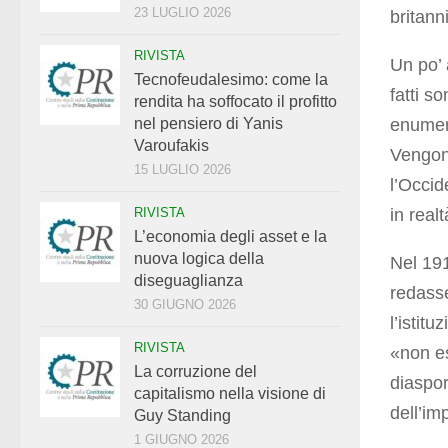
23 LUGLIO 2026
britann
RIVISTA
Un po’ 
Tecnofeudalesimo: come la
fatti s
rendita ha soffocato il profitto
enumera
nel pensiero di Yanis
Varoufakis
Vengono
15 LUGLIO 2026
l’Occid
in real
RIVISTA
L’economia degli asset e la
nuova logica della
Nel 191
diseguaglianza
redass
30 GIUGNO 2026
l’istit
RIVISTA
«non e
La corruzione del
diaspor
capitalismo nella visione di
dell’im
Guy Standing
1 GIUGNO 2026