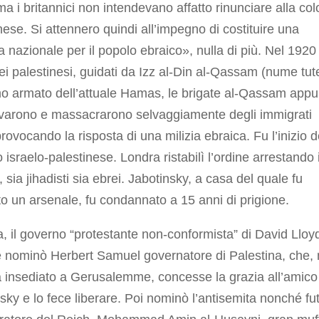
ma i britannici non intendevano affatto rinunciare alla col
nese. Si attennero quindi all’impegno di costituire una
 nazionale per il popolo ebraico», nulla di più. Nel 1920
ei palestinesi, guidati da Izz al-Din al-Qassam (nume tut
o armato dell’attuale Hamas, le brigate al-Qassam appu
evarono e massacrarono selvaggiamente degli immigrati
provocando la risposta di una milizia ebraica. Fu l’inizio d
to israelo-palestinese. Londra ristabilì l’ordine arrestando 
i, sia jihadisti sia ebrei. Jabotinsky, a casa del quale fu
o un arsenale, fu condannato a 15 anni di prigione.
a, il governo “protestante non-conformista” di David Lloy
 nominò Herbert Samuel governatore di Palestina, che,
 insediato a Gerusalemme, concesse la grazia all’amico
sky e lo fece liberare. Poi nominò l’antisemita nonché fu