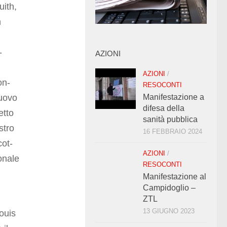
uith,
n
-
AZIONI
AZIONI
/
on-
RESOCONTI
nuovo
Manifestazione a
difesa della
etto
sanità pubblica
stro
16 FEBBRAIO 2024
cot-
AZIONI
/
onale
RESOCONTI
Manifestazione al
Campidoglio –
ZTL
13 GIUGNO 2023
Louis