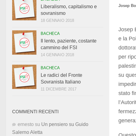
Josep Bo
Liberalismo, capitalismo e
sovranismo
18 GENNAIO 2018
Josep B
BACHECA
e la Po
Il lento, paziente, costante
dottor
cammino del FSI
14 GENNAIO 2018
per rip
palesti
BACHECA
su ques
Le radici del Fronte
Sovranista Italiano
impedir
11 DICEMBRE 2017
stato f
l’Autor
fermezz
COMMENTI RECENTI
generaz
ernesto
su
Un pensiero su Guido
Salerno Aletta
Questo 