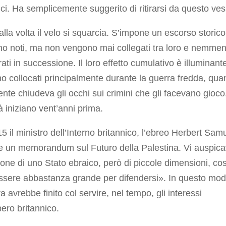
ici. Ha semplicemente suggerito di ritirarsi da questo ves
alla volta il velo si squarcia. S’impone un escorso storico.
ono noti, ma non vengono mai collegati tra loro e nemme
ti in successione. Il loro effetto cumulativo è illuminant
 collocati principalmente durante la guerra fredda, qu
ente chiudeva gli occhi sui crimini che gli facevano gioc
tà iniziano vent’anni prima.
5 il ministro dell’Interno britannico, l’ebreo Herbert Samu
e un memorandum sul
Futuro della Palestina
. Vi auspic
uzione di uno Stato ebraico, però di piccole dimensioni, co
ssere abbastanza grande per difendersi». In questo mod
a avrebbe finito col servire, nel tempo, gli interessi
pero britannico.