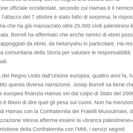
one ufficiale occidentale, secondo cui Hamas è il nemico
; l’attacco del 7 ottobre è stato fatto di sorpresa; la rispos
ana che ha già massacrato oltre 25.000 civili palestinesi 
icata. Borrell ha affermato che anche nemici di ebrei pos
appoggiati da ebrei, da Netanyahu in particolare. Ha res
ura comunitaria della Storia per valutare le responsabilità
ali.
a del Regno Unito dall’Unione europea, quattro anni fa, 
ito questa diversa narrazione. Josep Borrell sa bene ch
e europea finanzia Hamas sin dal colpo di Stato del 200
 è libero di dire quel gli pesa sul cuore. Non ha menzion
di Hamas con la Confraternita dei Fratelli Mussulmani, di
izzazione stessa afferma essere la «branca palestinese»
istione della Confraternita con l’MI6, i servizi segreti