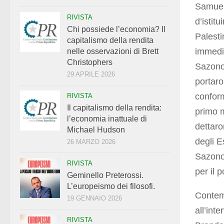
Samuel 
RIVISTA
d’istit
Chi possiede l’economia? Il
Palesti
capitalismo della rendita
immedi
nelle osservazioni di Brett
Christophers
Sazonov
29 APRILE 2026
portaro
conform
RIVISTA
Il capitalismo della rendita:
primo m
l’economia inattuale di
dettaro
Michael Hudson
degli E
26 MARZO 2026
Sazonov
RIVISTA
per il 
Geminello Preterossi.
L’europeismo dei filosofi.
Contemp
19 GENNAIO 2026
all’int
RIVISTA