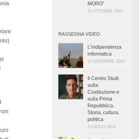
onia
MORO”
25 OTTOBRE 2022
elare
RASSEGNA VIDEO
nto)
L’indipendenza
informatica
el
13 DICEMBRE 2024
i
Il Centro Studi
sulla
Costituzione e
sulla Prima
d
Repubblica.
 non
Storia, cultura,
politica
2 LUGLIO 2024
turo