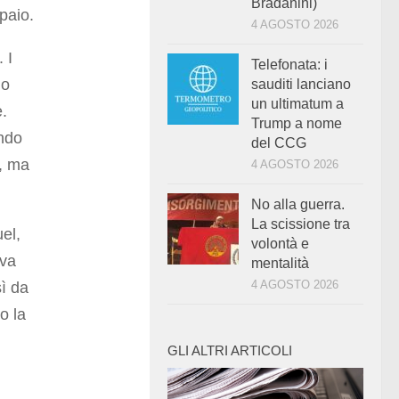
Bradanini)
paio.
4 AGOSTO 2026
 I
Telefonata: i
no
sauditi lanciano
un ultimatum a
e.
Trump a nome
ando
del CCG
o, ma
4 AGOSTO 2026
No alla guerra.
La scissione tra
el,
volontà e
ava
mentalità
4 AGOSTO 2026
sì da
o la
GLI ALTRI ARTICOLI