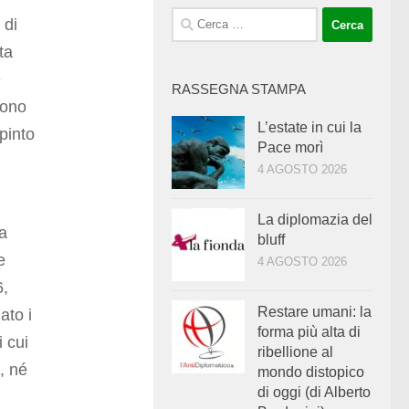
Ricerca
 di
per:
ta
è
RASSEGNA STAMPA
sono
L’estate in cui la
pinto
Pace morì
4 AGOSTO 2026
La diplomazia del
ha
bluff
e
4 AGOSTO 2026
6,
Restare umani: la
ato i
forma più alta di
 cui
ribellione al
, né
mondo distopico
di oggi (di Alberto