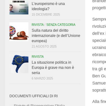
Brandei
L’europeismo è una
progett
ideologia?
15 DICEMBRE 2025
Sempre 
RIVISTA
/
SENZA CATEGORIA
rivoluz
Sulla natura del diritto
dell’ex
internazionale (e dell’Unione
special
europea)
21 AGOSTO 2025
ucraino
ebraico
RIVISTA
ricompe
La situazione politica in
Europa è grave ma non è
tra gli 
seria
Ben Gur
6 MARZO 2025
Samuel,
sopratt
DOCUMENTI UFFICIALI DI RI
Alla fi
Statuto di Riconquistare l’Italia