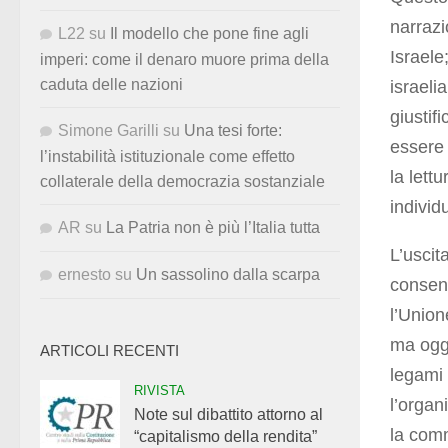
narrazi
L22
su
Il modello che pone fine agli
Israele
imperi: come il denaro muore prima della
caduta delle nazioni
israeli
giustif
Simone Garilli
su
Una tesi forte:
essere 
l’instabilità istituzionale come effetto
la lett
collaterale della democrazia sostanziale
individu
AR
su
La Patria non è più l’Italia tutta
L’uscit
ernesto
su
Un sassolino dalla scarpa
consent
l’Union
ma oggi
ARTICOLI RECENTI
legami 
RIVISTA
l’organ
Note sul dibattito attorno al
la comm
“capitalismo della rendita”