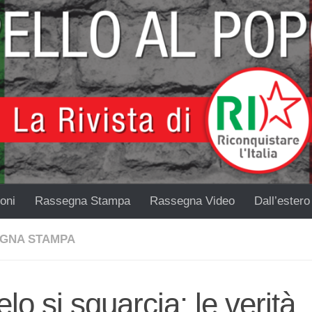
oni
Rassegna Stampa
Rassegna Video
Dall’estero
GNA STAMPA
velo si squarcia: le verità