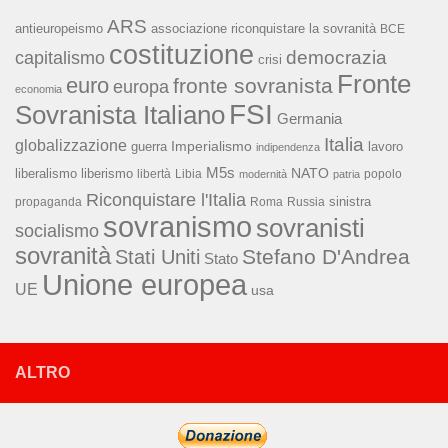
ARS
associazione riconquistare la sovranità
antieuropeismo
BCE
costituzione
capitalismo
democrazia
crisi
Fronte
euro
fronte sovranista
europa
economia
FSI
Sovranista Italiano
Germania
Italia
globalizzazione
Imperialismo
lavoro
guerra
indipendenza
M5s
NATO
liberalismo
liberismo
libertà
Libia
popolo
modernità
patria
Riconquistare l'Italia
sinistra
propaganda
Roma
Russia
sovranismo
sovranisti
socialismo
sovranità
Stefano D'Andrea
Stati Uniti
Stato
Unione europea
UE
usa
ALTRO