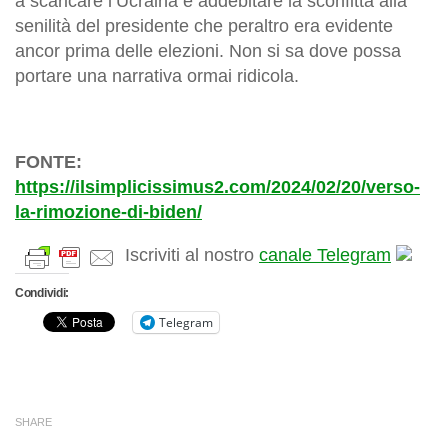
a scaricare l’Ucraina e addebitare la sconfitta alla
senilità del presidente che peraltro era evidente
ancor prima delle elezioni. Non si sa dove possa
portare una narrativa ormai ridicola.
FONTE:
https://ilsimplicissimus2.com/2024/02/20/verso-
la-rimozione-di-biden/
Iscriviti al nostro
canale Telegram
Condividi:
Telegram
SHARE