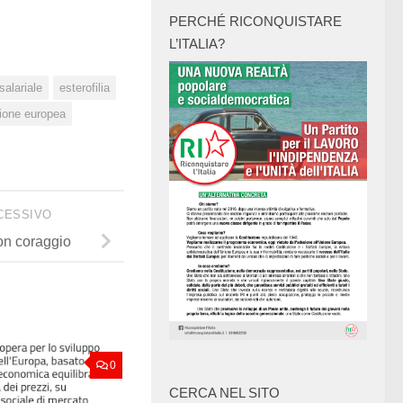
PERCHÉ RICONQUISTARE
L’ITALIA?
salariale
esterofilia
ione europea
CESSIVO
con coraggio
0
CERCA NEL SITO