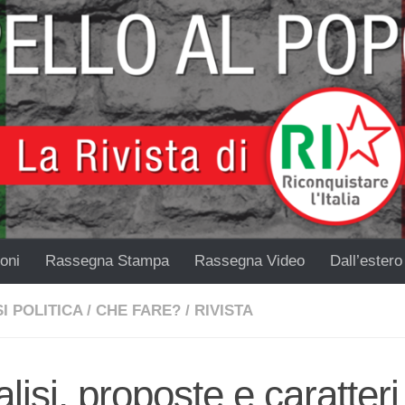
oni
Rassegna Stampa
Rassegna Video
Dall’estero
I POLITICA
/
CHE FARE?
/
RIVISTA
lisi, proposte e caratteri