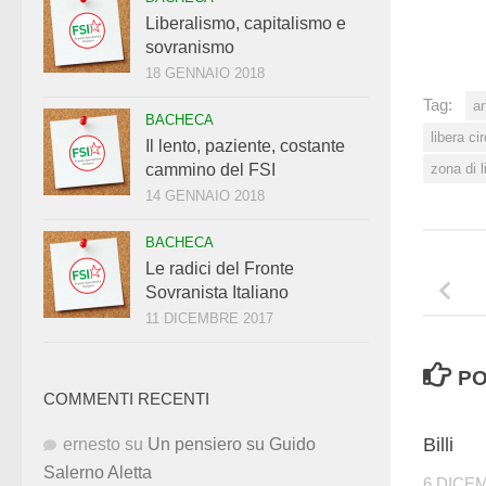
Liberalismo, capitalismo e
sovranismo
18 GENNAIO 2018
Tag:
a
BACHECA
libera ci
Il lento, paziente, costante
zona di 
cammino del FSI
14 GENNAIO 2018
BACHECA
Le radici del Fronte
Sovranista Italiano
11 DICEMBRE 2017
PO
COMMENTI RECENTI
Billi
ernesto
su
Un pensiero su Guido
Salerno Aletta
6 DICE