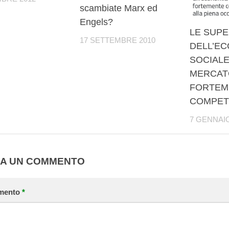
scambiate Marx ed
Engels?
LE SUP
17 SETTEMBRE 2010
DELL’E
SOCIALE
MERCAT
FORTEM
COMPETI
7 GENNAIO
IA UN COMMENTO
mento
*