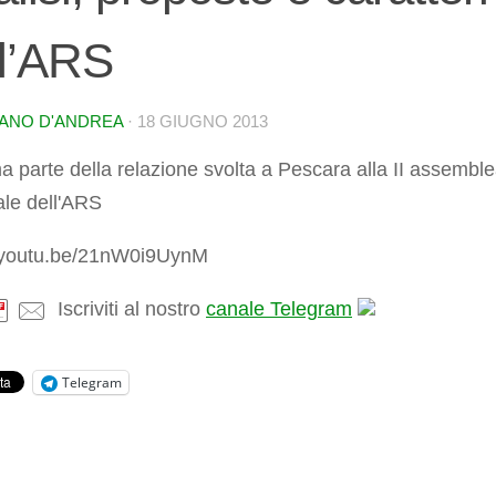
ll’ARS
ANO D'ANDREA
·
18 GIUGNO 2013
a parte della relazione svolta a Pescara alla II assembl
ale dell'ARS
//youtu.be/21nW0i9UynM
Iscriviti al nostro
canale Telegram
Telegram