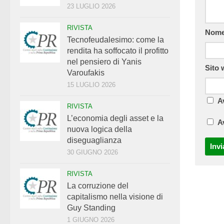
23 LUGLIO 2026
RIVISTA
Nom
Tecnofeudalesimo: come la
rendita ha soffocato il profitto
nel pensiero di Yanis
Sito
Varoufakis
15 LUGLIO 2026
A
RIVISTA
L’economia degli asset e la
A
nuova logica della
diseguaglianza
30 GIUGNO 2026
RIVISTA
La corruzione del
capitalismo nella visione di
Guy Standing
1 GIUGNO 2026