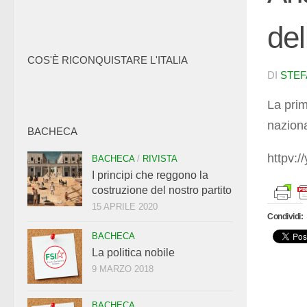
de
COS'È RICONQUISTARE L'ITALIA
DI
STEF
La prim
nazion
BACHECA
httpv:
BACHECA
/
RIVISTA
I principi che reggono la
costruzione del nostro partito
15 APRILE 2020
Condividi:
BACHECA
La politica nobile
9 MARZO 2018
BACHECA