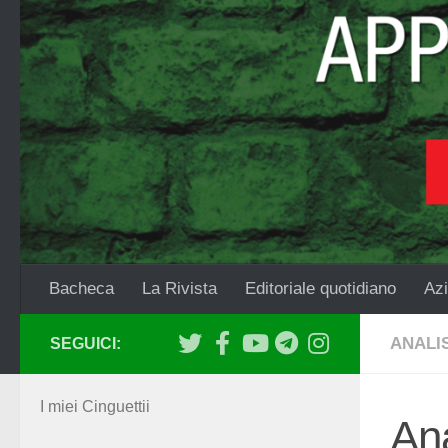
Salta al contenuto
Bacheca
La Rivista
Editoriale quotidiano
Azi
ANALIS
SEGUICI:
I miei Cinguettii
Ana