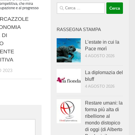
Ricerca
per:
ERCAZZOLE
CONOMIA
RASSEGNA STAMPA
 DI
L’estate in cui la
O
Pace morì
ENTE
4 AGOSTO 2026
TIVA
 2023
La diplomazia del
bluff
4 AGOSTO 2026
Restare umani: la
forma più alta di
ribellione al
mondo distopico
di oggi (di Alberto