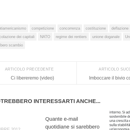
ntiamericanismo
competizione
concorrenza
costituzione
deflazione 
rcolazione dei capitali
NATO
regime dei rentiers
unione doganale
Un
libero scambio
ARTICOLO PRECEDENTE
ARTICOLO SUC
Ci libereremo (video)
Imboccare il bivio 
TREBBERO INTERESSARTI ANCHE...
0
0
Quante e-mail
quotidiane si sarebbero
MBRE 2012