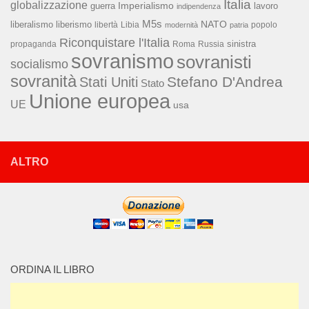
Italia
globalizzazione
Imperialismo
lavoro
guerra
indipendenza
M5s
NATO
liberalismo
liberismo
libertà
Libia
popolo
modernità
patria
Riconquistare l'Italia
sinistra
propaganda
Roma
Russia
sovranismo
sovranisti
socialismo
sovranità
Stefano D'Andrea
Stati Uniti
Stato
Unione europea
UE
usa
ALTRO
ORDINA IL LIBRO