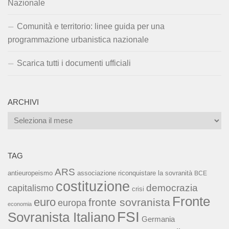
Nazionale
Comunità e territorio: linee guida per una
programmazione urbanistica nazionale
Scarica tutti i documenti ufficiali
ARCHIVI
Archivi
TAG
ARS
associazione riconquistare la sovranità
antieuropeismo
BCE
costituzione
capitalismo
democrazia
crisi
Fronte
euro
fronte sovranista
europa
economia
FSI
Sovranista Italiano
Germania