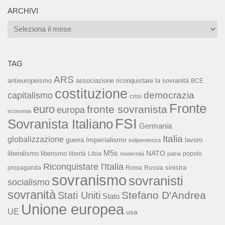
ARCHIVI
Archivi
TAG
ARS
associazione riconquistare la sovranità
antieuropeismo
BCE
costituzione
capitalismo
democrazia
crisi
Fronte
euro
fronte sovranista
europa
economia
FSI
Sovranista Italiano
Germania
Italia
globalizzazione
Imperialismo
lavoro
guerra
indipendenza
M5s
NATO
liberalismo
liberismo
libertà
Libia
popolo
modernità
patria
Riconquistare l'Italia
sinistra
propaganda
Roma
Russia
sovranismo
sovranisti
socialismo
sovranità
Stefano D'Andrea
Stati Uniti
Stato
Unione europea
UE
usa