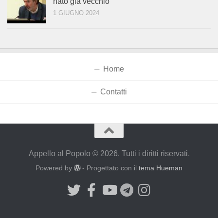
nato già vecchio
1 GIUGNO 2024
Home
Contatti
Appello al Popolo © 2026. Tutti i diritti riservati.
Powered by
- Progettato con il
tema Hueman