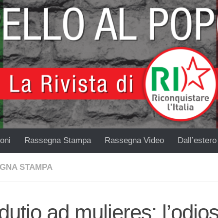
oni
Rassegna Stampa
Rassegna Video
Dall’estero
GNA STAMPA
utio ad mulieres: l’odio