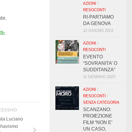
AZIONI
/
RESOCONTI
RI-PARTIAMO
te.
DA GENOVA
12 GIUGNO 2023
es-
AZIONI
/
RESOCONTI
EVENTO
“SOVRANITA’ O
SUDDITANZA”
11 GENNAIO 2023
AZIONI
/
RESOCONTI
/
SENZA CATEGORIA
SCANZANO:
CESSIVO
PROIEZIONE
ista Luciano
FILM “NON E’
chavismo
UN CASO,