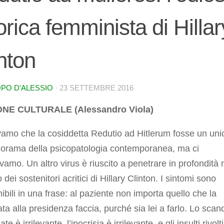
orica femminista di Hillar
nton
PO D'ALESSIO
·
23 SETTEMBRE 2016
ONE CULTURALE (Alessandro Viola)
amo che la cosiddetta Redutio ad Hitlerum fosse un un
norama della psicopatologia contemporanea, ma ci
vamo. Un altro virus è riuscito a penetrare in profondità 
 dei sostenitori acritici di Hillary Clinton. I sintomi sono
ibili in una frase: al paziente non importa quello che la
ta alla presidenza faccia, purché sia lei a farlo. Lo scan
te è irrilevante, l’ipocrisia è irrilevante, e gli insulti rivolti