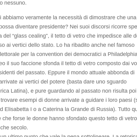
to nessuno.
i abbiamo veramente la necessità di dimostrare che una
ossa diventare presidente? Nei suoi discorsi ricorre sp
ra del “glass cealing”, il tetto di vetro che impedisce alle
so ai vertici dello stato. Lo ha ribadito anche nel famoso
lettorale per la convention dei democratici a Philadelphia
eo il suo faccione sfonda il tetto di vetro composto dai vol
sidenti del passato. Eppure il mondo attuale abbonda di
rrivate ai vertici del potere (basta dare uno sguardo
rica Latina), e pure guardando al passato non risulta poi
le trovare esempi di donne arrivate a guidare i loro paesi (
d Elisabetta I o a Caterina la Grande di Russia). Tutto q
e che forse le donne hanno sfondato questo tetto di vetro
lche secolo.
 un ultimo punto che vale la pena sottolineare. La retoric