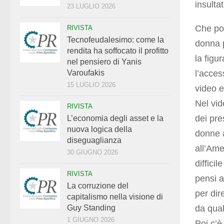
insulta
23 LUGLIO 2026
Che po
RIVISTA
Tecnofeudalesimo: come la
donna p
rendita ha soffocato il profitto
la figu
nel pensiero di Yanis
l’acces
Varoufakis
15 LUGLIO 2026
video e
Nel vid
RIVISTA
dei pre
L’economia degli asset e la
nuova logica della
donne a
diseguaglianza
all’Ame
30 GIUGNO 2026
diffici
RIVISTA
pensi a
La corruzione del
per dir
capitalismo nella visione di
da qua
Guy Standing
1 GIUGNO 2026
Poi c’è