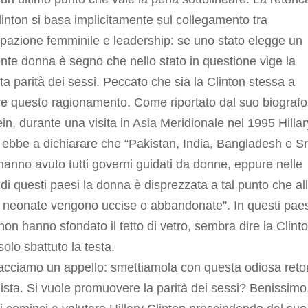
linton si basa implicitamente sul collegamento tra
pazione femminile e leadership: se uno stato elegge un
nte donna è segno che nello stato in questione vige la
a parità dei sessi. Peccato che sia la Clinton stessa a
e questo ragionamento. Come riportato dal suo biografo
in, durante una visita in Asia Meridionale nel 1995 Hillar
 ebbe a dichiarare che “Pakistan, India, Bangladesh e Sr
anno avuto tutti governi guidati da donne, eppure nelle
 di questi paesi la donna è disprezzata a tal punto che al
e neonate vengono uccise o abbandonate”. In questi paes
on hanno sfondato il tetto di vetro, sembra dire la Clinto
olo sbattuto la testa.
facciamo un appello: smettiamola con questa odiosa reto
sta. Si vuole promuovere la parità dei sessi? Benissimo