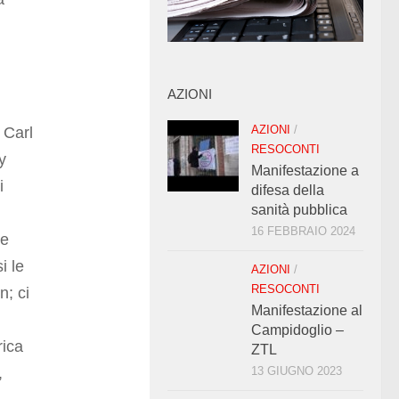
AZIONI
AZIONI
/
 Carl
RESOCONTI
y
Manifestazione a
i
difesa della
sanità pubblica
16 FEBBRAIO 2024
le
i le
AZIONI
/
RESOCONTI
n; ci
Manifestazione al
Campidoglio –
rica
ZTL
,
13 GIUGNO 2023