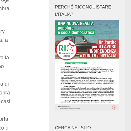
PERCHÉ RICONQUISTARE
embra
L’ITALIA?
ry
a, a
va la
eo
a di
sopra
 casi
orta
co di
CERCA NEL SITO