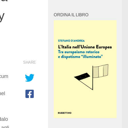
y
ORDINA IL LIBRO
SHARE
icum
nel
dalo
 agli