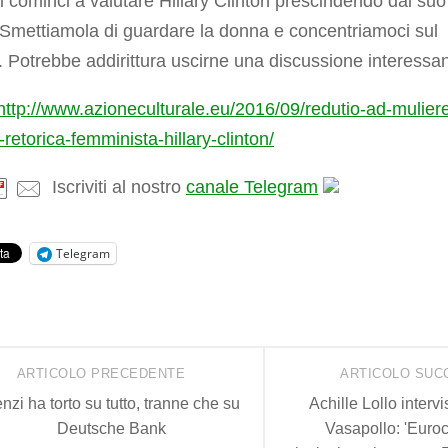
si cominci a valutare Hillary Clinton prescindendo dal suo
Smettiamola di guardare la donna e concentriamoci sul
o. Potrebbe addirittura uscirne una discussione interessan
http://www.azioneculturale.eu/2016/09/redutio-ad-mulier
-retorica-femminista-hillary-clinton/
Iscriviti al nostro
canale Telegram
Telegram
ARTICOLO PRECEDENTE
ARTICOLO SUC
nzi ha torto su tutto, tranne che su
Achille Lollo interv
Deutsche Bank
Vasapollo: 'Euro