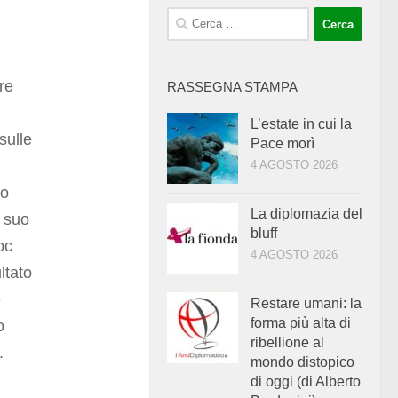
Ricerca
per:
re
RASSEGNA STAMPA
L’estate in cui la
sulle
Pace morì
4 AGOSTO 2026
lo
La diplomazia del
l suo
bluff
pc
4 AGOSTO 2026
ltato
e
Restare umani: la
forma più alta di
o
ribellione al
.
mondo distopico
di oggi (di Alberto