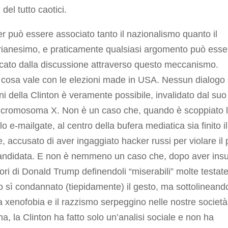
 del tutto caotici.
er può essere associato tanto il nazionalismo quanto il
rianesimo, e praticamente qualsiasi argomento può esse
icato dalla discussione attraverso questo meccanismo.
cosa vale con le elezioni made in USA. Nessun dialogo 
ni della Clinton è veramente possibile, invalidato dal suo
 cromosoma X. Non è un caso che, quando è scoppiato 
o e-mailgate, al centro della bufera mediatica sia finito i
e, accusato di aver ingaggiato hacker russi per violare il 
candidata. E non è nemmeno un caso che, dopo aver insu
ttori di Donald Trump definendoli “miserabili” molte testat
 sì condannato (tiepidamente) il gesto, ma sottolineand
 xenofobia e il razzismo serpeggino nelle nostre società
, la Clinton ha fatto solo un’analisi sociale e non ha