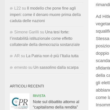
rimandi
L22
su
Il modello che pone fine agli
imperi: come il denaro muore prima della
Ad Hitl
caduta delle nazioni
vegeta
squalif
Simone Garilli
su
Una tesi forte:
Stessa 
l’instabilità istituzionale come effetto
collaterale della democrazia sostanziale
posizio
doppio
AR
su
La Patria non è più l’Italia tutta
scandal
ernesto
su
Un sassolino dalla scarpa
sfidant
della 
gli ele
ARTICOLI RECENTI
abbiano
RIVISTA
come la
Note sul dibattito attorno al
Insomma
“capitalismo della rendita”