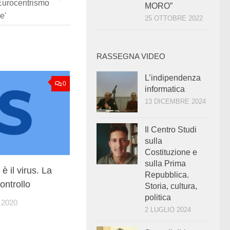
 Eurocentrismo
MORO”
e'
25 OTTOBRE 2022
RASSEGNA VIDEO
L’indipendenza
0
informatica
13 DICEMBRE 2024
Il Centro Studi
sulla
Costituzione e
sulla Prima
 è il virus. La
Repubblica.
controllo
Storia, cultura,
politica
2020
2 LUGLIO 2024