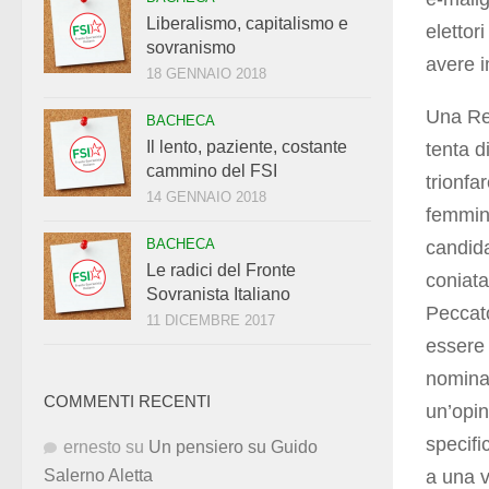
Liberalismo, capitalismo e
elettor
sovranismo
avere i
18 GENNAIO 2018
Una Re
BACHECA
Il lento, paziente, costante
tenta d
cammino del FSI
trionfa
14 GENNAIO 2018
femmini
BACHECA
candida
Le radici del Fronte
coniata
Sovranista Italiano
Peccato
11 DICEMBRE 2017
essere 
nominat
COMMENTI RECENTI
un’opin
specifi
ernesto
su
Un pensiero su Guido
a una v
Salerno Aletta