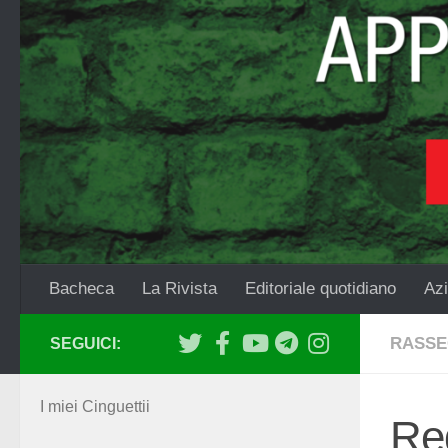
Salta al contenuto
Bacheca
La Rivista
Editoriale quotidiano
Azi
RASSE
SEGUICI:
I miei Cinguettii
Red