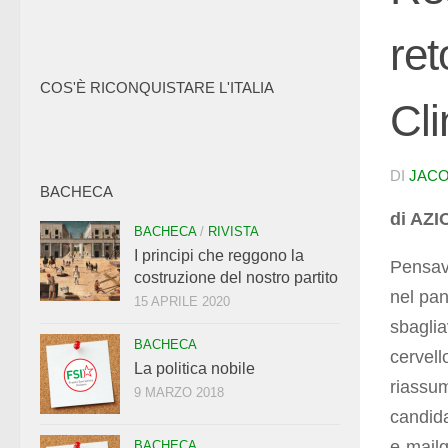
ret
COS'È RICONQUISTARE L'ITALIA
Cli
DI
JACO
BACHECA
di AZI
BACHECA
/
RIVISTA
I principi che reggono la
Pensav
costruzione del nostro partito
nel pa
15 APRILE 2020
sbaglia
BACHECA
cervello
La politica nobile
riassum
9 MARZO 2018
candida
e-mailga
BACHECA