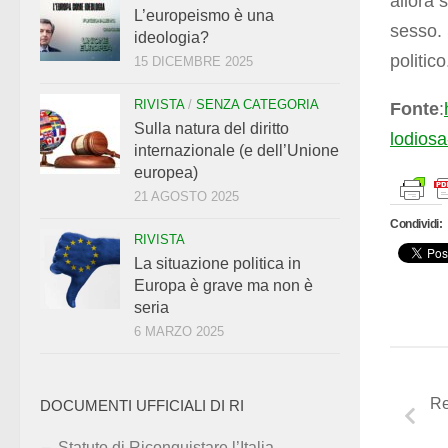
allora 
L’europeismo è una
sesso. 
ideologia?
politic
15 DICEMBRE 2025
RIVISTA
/
SENZA CATEGORIA
Fonte
:
Sulla natura del diritto
lodiosa
internazionale (e dell’Unione
europea)
21 AGOSTO 2025
Condividi:
RIVISTA
La situazione politica in
Europa è grave ma non è
seria
6 MARZO 2025
Re
DOCUMENTI UFFICIALI DI RI
Statuto di Riconquistare l’Italia