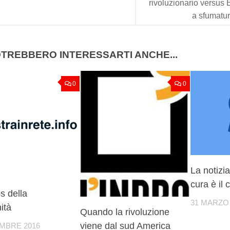
rivoluzionario versus
a sfumatur
TREBBERO INTERESSARTI ANCHE...
0
0
La notizia
cura è il 
s della
31 MARZO 
ità
Quando la rivoluzione
viene dal sud America
EMBRE 2016