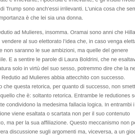
i di Trump sono anch’essi irrilevanti. L’unica cosa che s
mportanza è che lei sia una donna.
dutio ad Mulieres, insomma. Oramai sono anni che Hilla
i vendere al suo elettorato l’idea che, in caso venga elett
re non saranno le sue ambizioni, ma quelle del genere
le. E a sentire le parole di Laura Boldrini, che ne esalta
tura solo in virtù del suo sesso, potremmo dire che la n
 Redutio ad Mulieres abbia attecchito con successo.
 che questa retorica, per quanto di successo, non smett
quello che è: soltanto retorica. Entrambe le redutiones 
e condividono la medesima fallacia logica. In entrambi i
ione viene esaltata o scartata non per il suo contenuto
co, ma per la sua affiliazione. Questo meccanismo non p
era discussione sugli argomenti ma, viceversa, a un gio