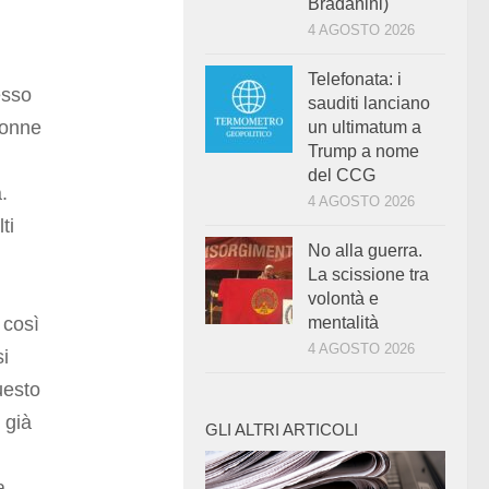
Bradanini)
4 AGOSTO 2026
Telefonata: i
esso
sauditi lanciano
 donne
un ultimatum a
Trump a nome
del CCG
.
4 AGOSTO 2026
ti
No alla guerra.
La scissione tra
volontà e
 così
mentalità
4 AGOSTO 2026
si
uesto
 già
GLI ALTRI ARTICOLI
a