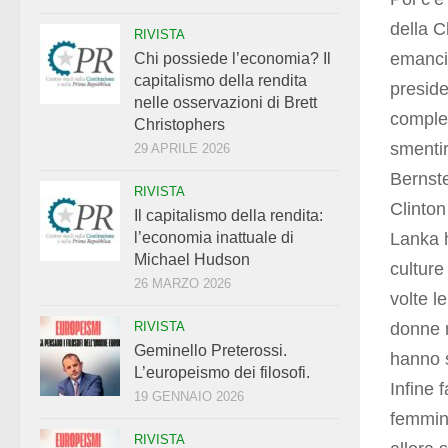
della C
RIVISTA
emanci
Chi possiede l’economia? Il
capitalismo della rendita
preside
nelle osservazioni di Brett
complet
Christophers
smentir
29 APRILE 2026
Bernste
RIVISTA
Clinton
Il capitalismo della rendita:
Lanka h
l’economia inattuale di
Michael Hudson
culture
26 MARZO 2026
volte l
donne n
RIVISTA
Geminello Preterossi.
hanno s
L’europeismo dei filosofi.
Infine 
19 GENNAIO 2026
femmini
RIVISTA