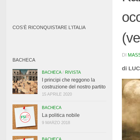
oc
COS'È RICONQUISTARE L'ITALIA
(ve
DI
MAS
BACHECA
di LU
BACHECA
/
RIVISTA
I principi che reggono la
costruzione del nostro partito
15 APRILE 2020
BACHECA
La politica nobile
9 MARZO 2018
BACHECA