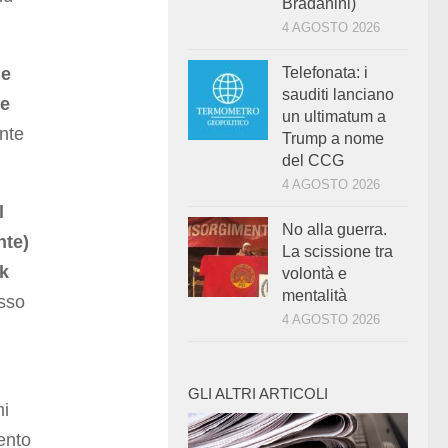
Bradanini)
4 AGOSTO 2026
ne
Telefonata: i
sauditi lanciano
le
un ultimatum a
ente
Trump a nome
del CCG
4 AGOSTO 2026
l
No alla guerra.
nte)
La scissione tra
nk
volontà e
mentalità
esso
4 AGOSTO 2026
GLI ALTRI ARTICOLI
mi
vento