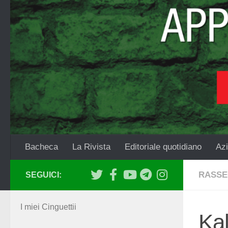
Salta al contenuto
Bacheca
La Rivista
Editoriale quotidiano
Azi
RASSE
SEGUICI:
I miei Cinguettii
Kal