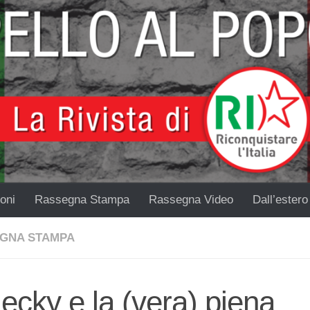
oni
Rassegna Stampa
Rassegna Video
Dall’estero
GNA STAMPA
ecky e la (vera) piena