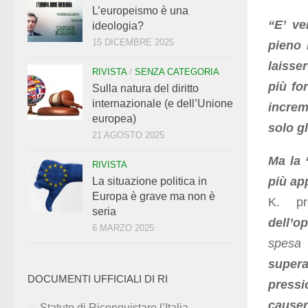
L’europeismo è una
“E’ ve
ideologia?
15 DICEMBRE 2025
pieno 
laisse
RIVISTA
/
SENZA CATEGORIA
più fo
Sulla natura del diritto
internazionale (e dell’Unione
increm
europea)
solo gl
21 AGOSTO 2025
Ma la 
RIVISTA
più app
La situazione politica in
Europa è grave ma non è
K. pr
seria
dell’o
6 MARZO 2025
spesa
supera
DOCUMENTI UFFICIALI DI RI
pressi
causer
Statuto di Riconquistare l’Italia