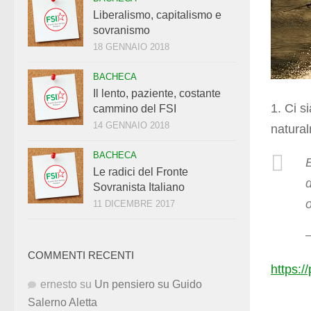
Liberalismo, capitalismo e
sovranismo
18 GENNAIO 2018
BACHECA
Il lento, paziente, costante
1. Ci s
cammino del FSI
14 GENNAIO 2018
natural
BACHECA
E
Le radici del Fronte
d
Sovranista Italiano
11 DICEMBRE 2017
COMMENTI RECENTI
https:/
ernesto
su
Un pensiero su Guido
Salerno Aletta