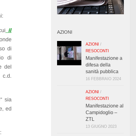
i:
cui
il
AZIONI
onde
AZIONI
/
so di
RESOCONTI
io di
Manifestazione a
difesa della
e del
sanità pubblica
 c.d.
16 FEBBRAIO 2024
AZIONI
/
RESOCONTI
” sia
Manifestazione al
te, ed
Campidoglio –
ZTL
13 GIUGNO 2023
: