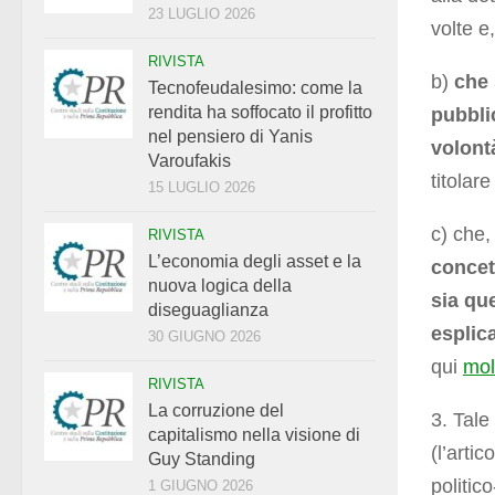
23 LUGLIO 2026
volte e
RIVISTA
b)
che 
Tecnofeudalesimo: come la
rendita ha soffocato il profitto
pubblic
nel pensiero di Yanis
volont
Varoufakis
titolar
15 LUGLIO 2026
c) che,
RIVISTA
L’economia degli asset e la
concet
nuova logica della
sia qu
diseguaglianza
esplica
30 GIUGNO 2026
qui
mol
RIVISTA
La corruzione del
3. Tale
capitalismo nella visione di
(l’artic
Guy Standing
politic
1 GIUGNO 2026