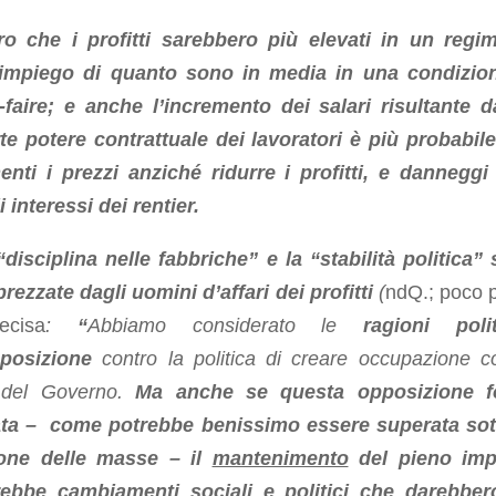
ro che i profitti sarebbero più elevati in un regi
impiego di quanto sono in media in una condizio
r-faire; e anche l’incremento dei salari risultante 
rte potere contrattuale dei lavoratori è più probabil
enti i prezzi anziché ridurre i profitti, e danneggi
i interessi dei rentier.
“disciplina nelle fabbriche” e la “stabilità politica”
rezzate dagli uomini d’affari dei profitti
(
ndQ.; poco 
ecisa
:
“
Abbiamo considerato le
ragioni poli
pposizione
contro la politica di creare occupazione c
 del Governo.
Ma anche se questa opposizione f
ta – come potrebbe benissimo essere superata sot
one delle masse – il
mantenimento
del pieno imp
ebbe cambiamenti sociali e politici che darebbe