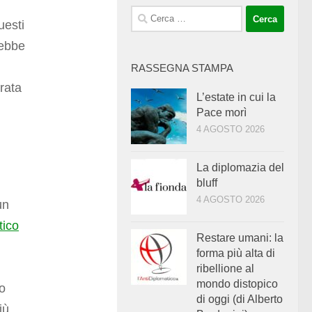
Ricerca
uesti
per:
rebbe
RASSEGNA STAMPA
rata
L’estate in cui la
Pace morì
4 AGOSTO 2026
La diplomazia del
bluff
4 AGOSTO 2026
un
tico
Restare umani: la
forma più alta di
ribellione al
mondo distopico
o
di oggi (di Alberto
iù