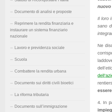
nuovo 
Documento di analisi e proposte
Il loro
Reprimere la rendita finanziaria e
sano d
instaurare un sistema finanziario
integra
nazionale
Ne dis
Lavoro e previdenza sociale
corris
Scuola
laddove
dell’
eti
Combattere la rendita urbana
dell’a
rentier
Documento sui diritti civili bioetici
essere
La riforma tributaria
4. In p
Documento sull’immigrazione
impieg