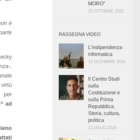
MORO”
25 OTTOBRE 2022
non è
parte
RASSEGNA VIDEO
L’indipendenza
informatica
lecky
13 DICEMBRE 2024
nza-
,
onale
Il Centro Studi
virtù
sulla
Costituzione e
 per
sulla Prima
e” ad
Repubblica.
Storia, cultura,
politica
pieno
2 LUGLIO 2024
ttati