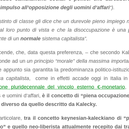
impulso all’opposizione degli uomini d’affari
“).
 istinto di classe gli dice che un durevole pieno impiego 
al loro punto di vista e che la disoccupazione è una 
nte di un
normale
sistema capitalista”.
cende, che, data questa preferenza, – che secondo Ka
ponde ad un
un principio “morale” della massima importa
 appunto sia garantita la predominanza politico-istituzi
ca capitalista
, come in effetti accade oggi in Italia in 
zione pluridecennale del vincolo esterno €-monetario
,
s e uomini d’affari,
è il concetto di “piena occupazion
 diverso da quello descritto da Kalecky.
articolare,
tra il concetto keynesian-kaleckiano di “
o” e quello neo-liberista attualmente recepito dai tra