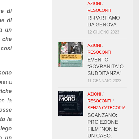
AZIONI
/
me di
RESOCONTI
RI-PARTIAMO
ne di
DA GENOVA
da un
12 GIUGNO 2023
e che
AZIONI
/
 così
RESOCONTI
EVENTO
“SOVRANITA’ O
 sono
SUDDITANZA”
11 GENNAIO 2023
prima
tiche
AZIONI
/
on la
RESOCONTI
/
SENZA CATEGORIA
osse
SCANZANO:
to la
PROIEZIONE
iego
FILM “NON E’
UN CASO,
ro un