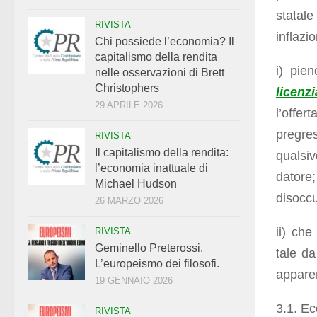
statale
RIVISTA
inflazi
Chi possiede l’economia? Il
capitalismo della rendita
i) pie
nelle osservazioni di Brett
Christophers
licenz
29 APRILE 2026
l’offer
pregre
RIVISTA
Il capitalismo della rendita:
qualsiv
l’economia inattuale di
dator
Michael Hudson
disoccu
26 MARZO 2026
ii) che
RIVISTA
Geminello Preterossi.
tale da
L’europeismo dei filosofi.
appare
19 GENNAIO 2026
3.1. Ec
RIVISTA