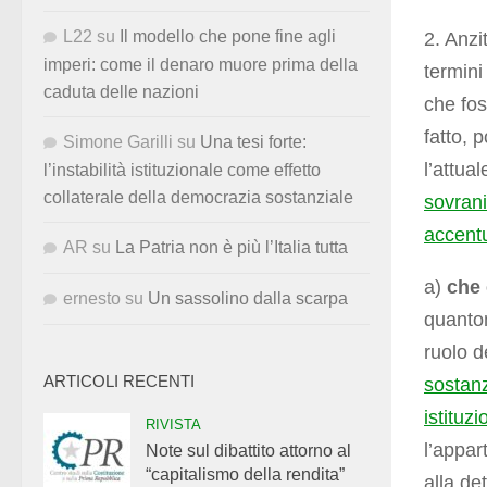
L22
su
Il modello che pone fine agli
2. Anzi
imperi: come il denaro muore prima della
termini
caduta delle nazioni
che fos
fatto, 
Simone Garilli
su
Una tesi forte:
l’attua
l’instabilità istituzionale come effetto
collaterale della democrazia sostanziale
sovran
accent
AR
su
La Patria non è più l’Italia tutta
a)
che 
ernesto
su
Un sassolino dalla scarpa
quantom
ruolo d
ARTICOLI RECENTI
sostanz
istituz
RIVISTA
l’appar
Note sul dibattito attorno al
“capitalismo della rendita”
alla de