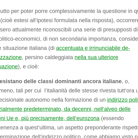
tutto per poter porre complessivamente la questione in q
 (cioè estesi all’ipotesi formulata nella risposta), occorre
sero attualmente riconoscibili una serie di presupposti di
politico-economici, di non secondaria importanza, conside
le situazione italiana (di
accentuata e irrinunciabile de-
izzazione
, persino caldeggiata
nella sua ulteriore
uazione
), e cioè:
esistano delle classi dominanti ancora italiane
, o,
eno, tali per cui l’italianità delle stesse rivesta tutt’ora 
ecisionale autonomo nella formazione di un
indirizzo poli
ialmente predeterminato, da decenni, nell’alveo delle
ioni Ue e, più precisamente, dell’eurozona
(essendo
tenenza a quest’ultima, un aspetto preponderante rispett
terminazione dell’indirizzo politico, come abbiamo visto p