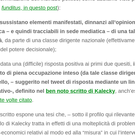
,
funditus
, in questo post
):
sussistano elementi manifestati, dinnanzi all’opinio
a – e quindi tracciabili in sede mediatica – di una ta
à
, da parte di una classe dirigente nazionale (effettivam
e del potere decisionale);
 data una (difficile) risposta positiva ai primi due quesiti,
i
to di piena occupazione inteso (da tale classe dirige
ello, – suggerito nel tweet di risposta mediante un li
tivo-, definito nel
ben noto scritto di Kalecky
, anch’
te volte citato
.
 scritto espone una tesi che, – sotto il profilo qui rilevante
olo di Kalecky tratta in effetti di una molteplicità di proble
o-economici relativi al modo ed alla “misura” in cui l’inter