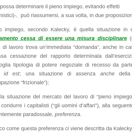
 possa determinare il pieno impiego, evitando effetti
onistici)-, può riassumersi, a sua volta, in due proposizion
no impiego, secondo Kalecky, è quella situazione in 
iamento cessa di essere una misura disciplinare
(
ta di lavoro trova un’immediata “domanda”, anche in ca
ssa cessazione del rapporto determinata dall’eserciz
oglia tipologia di potere negoziale di recesso da part
e;
id est
; una situazione di assenza
anche
della
pazione “frizionale”);
 la situazione del mercato del lavoro di “pieno impiego
 condurre i capitalisti (“gli uomini d’affari”), alla seguen
ntemente paradossale,
preferenza
.
co come questa preferenza ci viene descritta da Kalecky